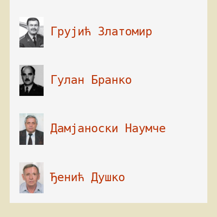
 Грујић Златомир

 Гулан Бранко

 Дамјаноски Наумче

 Ђенић Душко