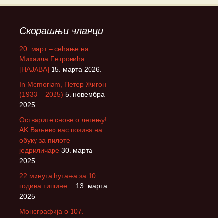
Скорашњи чланци
20. март – сећање на
Михаила Петровића
[НАЈАВА]
15. марта 2026.
In Memoriam, Петер Жигон
(1933 – 2025)
5. новембра
2025.
Остварите снове о летењу!
АK Ваљево вас позива на
обуку за пилоте
једриличаре
30. марта
2025.
22 минута ћутања за 10
година тишине…
13. марта
2025.
Монографија о 107.