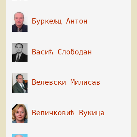
 Буркељц Антон

 Васић Слободан

 Велевски Милисав

 Величковић Вукица
