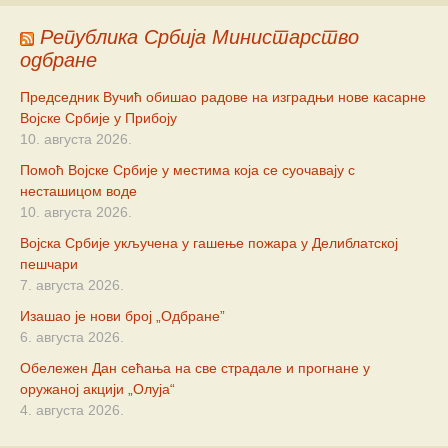
Република Србија Министарство
одбране
Председник Вучић обишао радове на изградњи нове касарне
Војске Србије у Прибоју
10. августа 2026.
Помоћ Војске Србије у местима која се суочавају с
несташицом воде
10. августа 2026.
Војска Србије укључена у гашење пожара у Делиблатској
пешчари
7. августа 2026.
Изашао је нови број „Одбране”
6. августа 2026.
Обележен Дан сећања на све страдале и прогнане у
оружаној акцији „Олуја“
4. августа 2026.