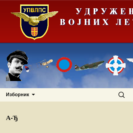
Скочи
Претра
Изборник
на
за:
садржај
А-Ђ