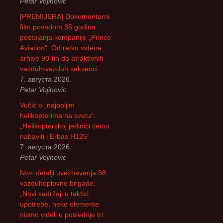
Petar Vojinovic
[PREMIJERA] Dokumentarni
film povodom 35 godina
postojanja kompanije „Prince
Aviation“: Od retko viđene
arhive 90-tih do atraktivnih
vazduh-vazduh sekvenci
7. августа 2026.
Petar Vojinovic
Vučić o „najboljim
helikopterima na svetu“:
„Helikopterskoj jedinici ćemo
nabaviti i Erbas H125“
7. августа 2026.
Petar Vojinovic
Novi detalji uvežbavanja 98.
vazduhoplovne brigade:
„Novi sadržaji u taktici
upotrebe, neke elemente
nismo videli u poslednje tri