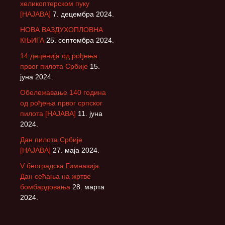
хеликоптерском пуку
[НАЈАВА]
7. децембра 2024.
НОВА ВАЗДУХОПЛОВНА
КЊИГА
25. септембра 2024.
14 деценија од рођења
првог пилота Србије
15.
јуна 2024.
Обележавање 140 година
од рођења првог српског
пилота [НАЈАВА]
11. јуна
2024.
Дан пилота Србије
[НАЈАВА]
27. маја 2024.
V београдска Гимназија:
Дан сећања на жртве
бомбардовања
28. марта
2024.