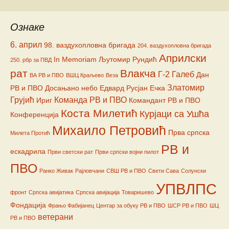
Ознаке
6. април
98. ваздухопловна бригада
204. ваздухопловна бригада
Априлски
In Memoriam
Љутомир Рундић
250. рбр за ПВД
рат
Влакча
Г-2
Галеб
Дан
ВА РВ и ПВО
ВШЦ Краљево
Веза
Златомир
РВ и ПВО
Досањано небо
Едвард Русјан
Ечка
Грујић
Команда РВ и ПВО
Ириг
Командант РВ и ПВО
Коста Милетић
Курјаци са Ушћа
Конференција
Михаило Петровић
Прва српска
Милета Протић
РВ и
ескадрила
Први светски рат
Први српски војни пилот
ПВО
Ранко Живак
Рајловчани
СВШ РВ и ПВО
Свети Сава
Солунски
УПВЛПС
фронт
Српска авијатика
Српска авијација
Товаришево
Фондација
Фрањо Фабијанец
Центар за обуку РВ и ПВО
ШСР РВ и ПВО
ШЦ
ветерани
РВ и ПВО