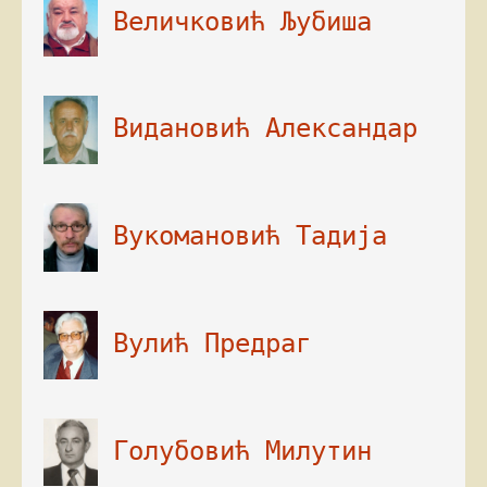
 Видановић Александар

 Вукомановић Тадија

 Вулић Предраг

 Голубовић Милутин
