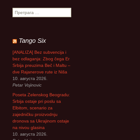
П
р
е
т
р
Tango Six
а
г
[ANALIZA] Bez subvencija i
а
bez odlaganja: Zbog čega Er
з
Srbija preuzima Beč i Maltu –
а
dve Rajanerove rute iz Niša
:
10. августа 2026.
Petar Vojinovic
Poseta Zelenskog Beogradu:
Srbija ostaje pri poslu sa
Elbitom, scenario za
zajedničku proizvodnju
dronova sa Ukrajinom ostaje
na nivou glasina
10. августа 2026.