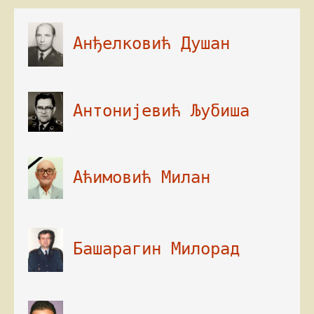
 Анђелковић Душан        

 Антонијевић Љубиша

Башарагин Милорад