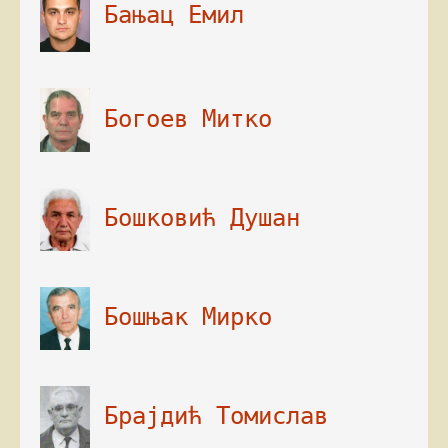
 Бањац Емил

 Богоев Митко

 Бошковић Душан

 Бошњак Мирко

 Брајдић Томислав
