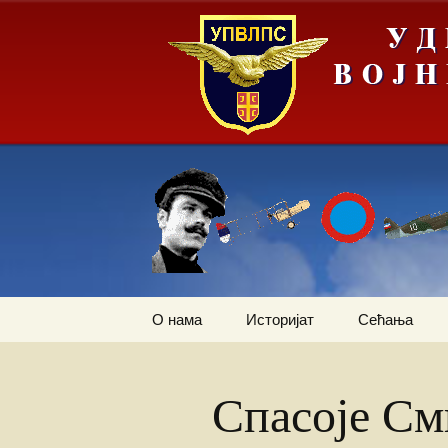
Скочи
О нама
Историјат
Сећања
на
садржај
Летачи
Први трансп
авион
Спасоје С
Падобранци
Залеђивање