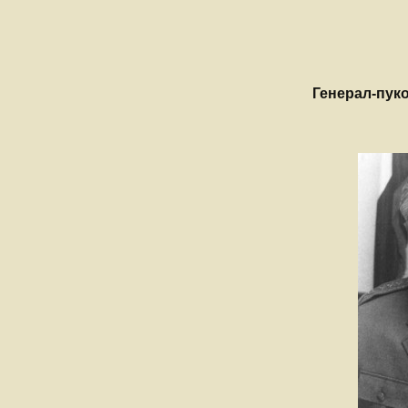
Ваздухоплови
Турбуленциј
Настанак и развој
ваздухопловства
Бришући лет
авионом Ан-
Генерал-пу
Крвави праз
Обарање ав
Ф-86Д
Прећутана о
„Брезна“
Прича о Јос
Крижају
Од „Црних п
„Рисова са В
Јастребови 
Маховљана 