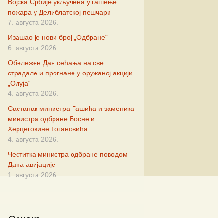
Војска Србије укључена у гашење
новић
пожара у Делиблатској пешчари
7. августа 2026.
ић
Изашао је нови број „Одбране”
6. августа 2026.
ковић
Обележен Дан сећања на све
страдале и прогнане у оружаној акцији
„Олуја“
4. августа 2026.
нић
Састанак министра Гашића и заменика
министра одбране Босне и
ровић
Херцеговине Гогановића
4. августа 2026.
чевић
Честитка министра одбране поводом
Дана авијације
вић
1. августа 2026.