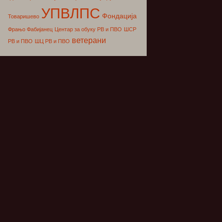
УПВЛПС
Фондација
Товаришево
Фрањо Фабијанец
Центар за обуку РВ и ПВО
ШСР
ветерани
РВ и ПВО
ШЦ РВ и ПВО