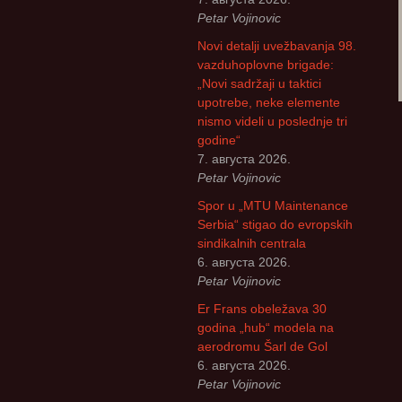
Petar Vojinovic
Novi detalji uvežbavanja 98.
vazduhoplovne brigade:
„Novi sadržaji u taktici
upotrebe, neke elemente
nismo videli u poslednje tri
godine“
7. августа 2026.
Petar Vojinovic
Spor u „MTU Maintenance
Serbia“ stigao do evropskih
sindikalnih centrala
6. августа 2026.
Petar Vojinovic
Er Frans obeležava 30
godina „hub“ modela na
aerodromu Šarl de Gol
6. августа 2026.
Petar Vojinovic