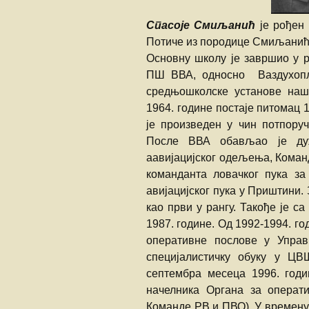
РВ и ПВО С
Спасоје Смиљанић
је рођен 
војске Краји
Потиче из породице Смиљанића 
Сви смо ми
Основну школу је завршио у р
падобранци
ПШ ВВА, односно Ваздухопло
средњошколске установе наш
Путник по ур
1964. године постаје питомац 1
„ОДОЗГО“…
је произведен у чин потпоруч
Удар лоптас
После ВВА обављао је дуж
аавијацијског одељења, Коман
„РУНДИЋЕВ
команданта ловачког пука за
СУПРУГА“
авијацијског пука у Приштини
као први у рангу. Такође је
НОЋ УДАРА
1987. године. Од 1992-1994. 
оперативне послове у Упра
Данко Бороје
АВИЈАЦИЈА
специјалистичку обуку у Ц
РЕПУБЛИКЕ
септембра месеца 1996. год
КРАЈИНЕ У 
1992-1995
начелника Органа за операт
Команде РВ и ПВО). У времену