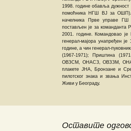
1998. године обавља дужност 
помоћника НГШ ВЈ за ОШП).
начелника Прве управе ГШ 
постављен је за команданта Р
2001. године. Командовао је
генерал-мајора унапређен је 
године, а чин генерал-пуковни
(1967-1971); Приштина (197
ОВЗСМ, ОНАСЗ, ОВЗЗМ, ОНАЗ
плакете ЈНА, Бронзане и Ср
пилотског знака и звања Инст
Живи у Београду.
Оставите одгов