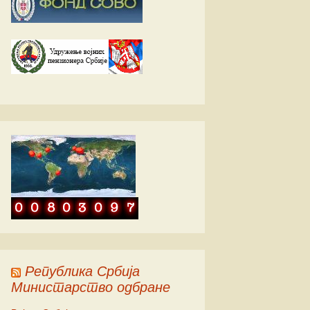
ић
ић
ић
Република Србија
Министарство одбране