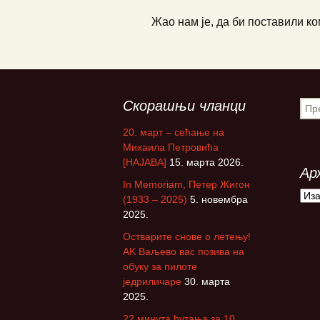
Жао нам је, да би поставили к
Скорашњи чланци
П
р
20. март – сећање на
е
Михаила Петровића
т
[НАЈАВА]
15. марта 2026.
р
Ар
а
In Memoriam, Петер Жигон
г
А
(1933 – 2025)
5. новембра
а
р
2025.
з
х
Остварите снове о летењу!
а
и
АK Ваљево вас позива на
:
в
обуку за пилоте
е
једриличаре
30. марта
2025.
22 минута ћутања за 10