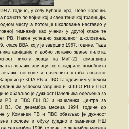
ПАЈПЕР Па-34
Ваздухопловни билтен
рпске
СЕНЕКА
2021
Миле М. Павич
1947. године, у селу Кућани, крај Нове Вароши.
не
познате по војничкој и свештеничкој традицији.
ХТ-40 Ми-8/17
Франце Пирц
одном месту, а потом је школовање наставио у
…
вној гимназији као ученик у другој класе те
ХН-47 Ми-24В
Зденко Улепић
ег РВ. Након успешно завршеног школовања,
генцији
9. класе ВВА, коју је завршио 1967. године. Тада
Х(Н)-42/5(М)-ГАЗЕЛА
Виктор Бубањ
ника авијације и добио летачко звање пилота.
те муње
Милан Симовић
ност пилота ловца на МиГ-21, командира
данта ловачке авијацијске ескадриле, помоћника
А
Енвер Ћемалов
 летачке послове и начелника штаба ловачког
. Завршио је КША РВ и ПВО са одличним успехом
Стеван Роглић
 са одличним успехом завршио и КШШО РВ и ПВО
године обављао је дужност Начелника одељења за
Слободан Алаг
ви РВ и ПВО ГШ ВЈ и начелника Центра за
вић:
ВШ ВЈ. Од децембра месеца 1994. године до
 СРПСКЕ
Антон Тус
ине у Команди РВ и ПВО обављао је дужност
РАТУ
ивне послове и обуку (уједно и замнеика НШ
Звонко Јурјевић
 од септембра 1996. године до децембра месеца