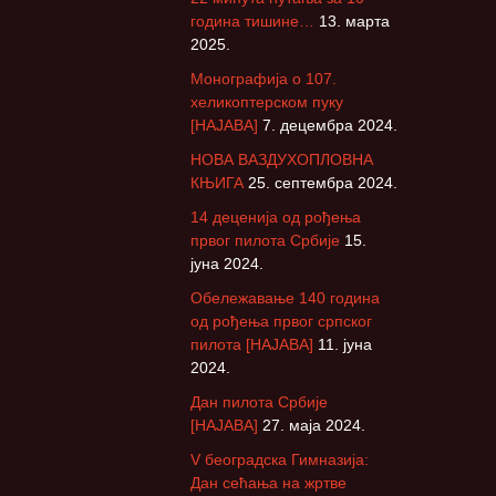
година тишине…
13. марта
2025.
Монографија о 107.
хеликоптерском пуку
[НАЈАВА]
7. децембра 2024.
НОВА ВАЗДУХОПЛОВНА
КЊИГА
25. септембра 2024.
14 деценија од рођења
првог пилота Србије
15.
јуна 2024.
Обележавање 140 година
од рођења првог српског
пилота [НАЈАВА]
11. јуна
2024.
Дан пилота Србије
[НАЈАВА]
27. маја 2024.
V београдска Гимназија:
Дан сећања на жртве