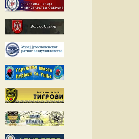
Е-К
вић
Л-О
ћ
вљевић
П-У
вљевић
товац
Ф-Ш
ц
ловић
ћ
ић
ић
вић