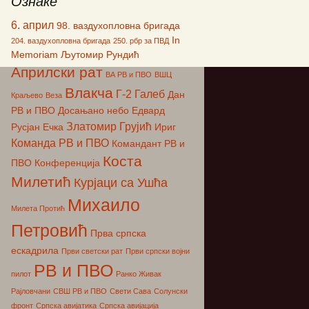
Ознаке
ћ
6. април
98. ваздухопловна бригада
In
204. ваздухопловна бригада
250. рбр за ПВД
Memoriam
Љутомир Рундић
Априлски рат
ВА РВ и ПВО
ВШЦ
Влакча
Г-2
Галеб
Дан
Краљево
Веза
РВ и ПВО
Досањано небо
Едвард
Златомир Грујић
Русјан
Ечка
Ириг
Команда РВ и ПВО
Командант РВ и
Коста
ПВО
Конференција
Милетић
Курјаци са Ушћа
Михаило
Милета Протић
Петровић
Прва српска
ескадрила
Први светски рат
Први српски војни
РВ и ПВО
пилот
Ранко Живак
Рајловчани
СВШ РВ и ПВО
Свети Сава
Солунски
фронт
Српска авијатика
Српска авијација