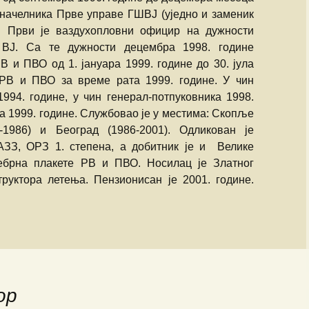
начелника Прве управе ГШВЈ (уједно и заменик
Божидар Стева
 Први је ваздухопловни официр на дужности
ВЈ. Са те дужности децембра 1998. године
Милоје Павлов
В и ПВО од 1. јануара 1999. године до 30. јула
Љубиша Велич
 РВ и ПВО за време рата 1999. године. У чин
1994. године, у чин генерал-потпуковника 1998.
Славко Бига
ка 1999. године. Службовао је у местима: Скопље
1-1986) и Београд (1986-2001). Одликован је
Спасоје Смиља
З, ОРЗ 1. степена, а добитник је и Велике
ебрна плакете РВ и ПВО. Носилац је Златног
Бранислав Пет
руктора летења. Пензионисан је 2001. године.
Владимир Стар
Владан Марјано
Драган Катанић
ор
Ранко Живак