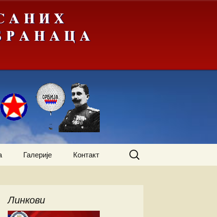
Претрага
а
Галерије
Контакт
за:
жења
А-Ђ
Линкови