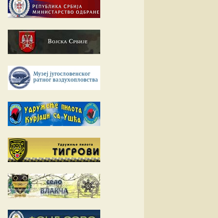
Е-К
вић
Л-О
ћ
вљевић
П-У
вљевић
утовац
Ф-Ш
ац
ловић
ћ
ић
ић
вић