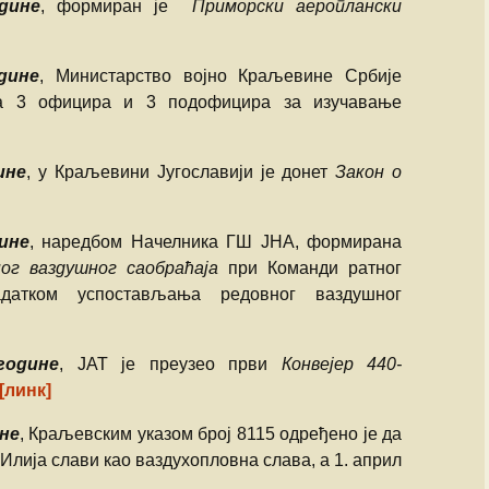
дине
, формиран је
Приморски аероплански
Душко Жаркови
дине
, Министарство војно Краљевине Србије
за 3 официра и 3 подофицира за изучавање
ине
, у Краљевини Југославији је донет
Закон о
ине
, наредбом Начелника ГШ ЈНА, формирана
ог ваздушног саобраћаја
при Команди ратног
адатком успостављања редовног ваздушног
године
, ЈАТ је преузео први
Конвејер 440-
[линк]
ине
, Краљевским указом број 8115 одређено је да
к Илија слави као ваздухопловна слава, а 1. април