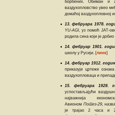
борбених. Обиман и а
РВ и ПВО С
ваздухопловство увео међ
војске Краји
домаћој ваздухопловној и
Сви смо ми
13. фебруара 1978. год
падобранци
YU-AGI
, уз помоћ ЈАТ-о
родила сина који је добио
Путник по ур
„ОДОЗГО“…
14. фебруар 1901. годи
Удар лоптас
школу у Русији.
[линк]
14. фебруар 1912. годи
„РУНДИЋЕВ
СУПРУГА“
приказује цртеже ознак
ваздухопловаца и припадн
НОЋ УДАРА
15. фебруара 1928. г
Данко Бороје
успостављајући ваздушн
АВИЈАЦИЈА
најважнија економ
РЕПУБЛИКЕ
КРАЈИНЕ У 
Авионом
Потез-29,
назва
1992-1995
је трајао 2 часа и 