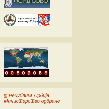
ић
ић
ић
Република Србија
Министарство одбране