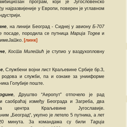
мбициозан програм, који је Југословенско
ПАЈПЕР Па-34
Ваздухопловни билтен
рпске
СЕНЕКА
2021
Миле М. Павич
у најразвијеније у Европи, поверен је углавном
не
ндустрији.
ХТ-40 Ми-8/17
Франце Пирц
ине
, на линији Београд - Сиднеј у авиону
Б-707
…
ХН-47 Ми-24В
Зденко Улепић
ве посаде, породила се путница
Марија Тодев
и
 име
Јатко
.
[линк]
генцији
Х(Н)-42/5(М)-ГАЗЕЛА
Виктор Бубањ
не
,
Коста Милетић
је ступио у ваздухопловну
те муње
Милан Симовић
не
, Службени војни лист Краљевине Србије бр.3,
А
Енвер Ћемалов
а родова и служби, па и ознаке за унииформе
ика Голубије поште.
Стеван Роглић
одине
, Друштво “Аеропут” отпочело је рад
Слободан Алаг
вић:
и саобраћај између Београда и Загреба, два
ска центра Краљевине Југославије.
 СРПСКЕ
Антон Тус
РАТУ
ним „Београд“, укупно је летело 5 путника, а лет
Звонко Јурјевић
20 минута. За командама су били
Тадија