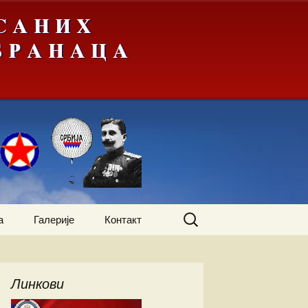
Претрага
а
Галерије
Контакт
за:
жења
А-Ђ
Линкови