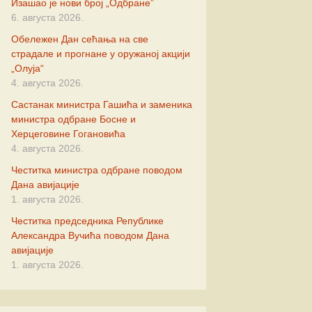
Изашао је нови број „Одбране”
новић
6. августа 2026.
Обележен Дан сећања на све
ић
страдале и прогнане у оружаној акцији
„Олуја“
ковић
4. августа 2026.
Састанак министра Гашића и заменика
министра одбране Босне и
Херцеговине Гогановића
нић
4. августа 2026.
Честитка министра одбране поводом
ровић
Дана авијације
1. августа 2026.
чевић
Честитка председника Републике
Александра Вучића поводом Дана
овић
авијације
1. августа 2026.