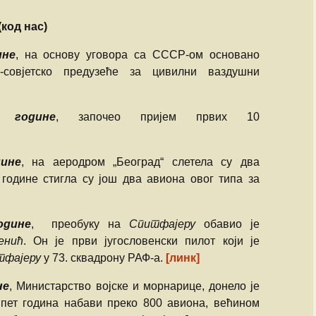
Л-18 МиГ-29
Март
Људи
Коста Милетић
а
Јован Југовић
Ваздухопловни билтен
(код нас)
Л-17 МиГ-21 бис
Април
2014
Михаило Петро
 са
Петар Миркови
ине
, на основу уговора са СССР-ом основано
26
Ј-22 ОРАО
Мај
Ваздухопловни билтен
Бранко Вукоса
о-совјетско предузеће за цивилни ваздушни
2015
Бранко Вукоса
ник
Н-62 СУПЕРГАЛЕБ Г-4
Јун
Радоје Рака Љ
Ваздухопловни билтен
Милан С. Узел
 године
, започео пријем првих 10
иона
2016
Н-60 ГАЛЕБ Г-2
Јул
Милета Протић
Радисав Станој
Ваздухопловни билтен
дине
, на аеродром „Београд“ слетела су два
перација
В-53 УТВА-75
Август
2017
Едвард Русјан
Милутин Недић
 године стигла су још два авиона овог типа за
В-54 ЛАСТА-95
Септембар
Ваздухопловни билтен
Бошко Петрови
ипу
2018
Душан Т. Симов
одине
, преобуку на
Спитфајеру
обавио је
АНТОНОВ Ан-2 ТД
Октобар
Ваздухопловни билтен
Милојко Јанков
енић
. Он је први југословенски пилот који је
антера“ до
2019
тфајеру
у 73. сквадрону РАФ-а.
[линк]
рбаса“
АНТОНОВ Ан-26
Новембар
Боривоје Мирко
Ваздухопловни билтен
не
, Министарство војске и морнарице, донело је
са
ЈАКОВЉЕВ Јак-40
Децембар
2020
и Удбине
Петар Вукчевић
 пет година набави преко 800 авиона, већином