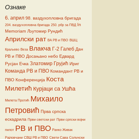
Ознаке
ћ
6. април
98. ваздухопловна бригада
In
204. ваздухопловна бригада
250. рбр за ПВД
Memoriam
Љутомир Рундић
Априлски рат
ВА РВ и ПВО
ВШЦ
Влакча
Г-2
Галеб
Дан
Краљево
Веза
РВ и ПВО
Досањано небо
Едвард
Златомир Грујић
Русјан
Ечка
Ириг
Команда РВ и ПВО
Командант РВ и
Коста
ПВО
Конференција
Милетић
Курјаци са Ушћа
Михаило
Милета Протић
Петровић
Прва српска
ескадрила
Први светски рат
Први српски војни
РВ и ПВО
пилот
Ранко Живак
Рајловчани
СВШ РВ и ПВО
Свети Сава
Солунски