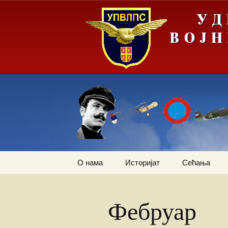
Скочи
О нама
Историјат
Сећања
на
садржај
Летачи
Први трансп
авион
Фебруар
Падобранци
Залеђивање