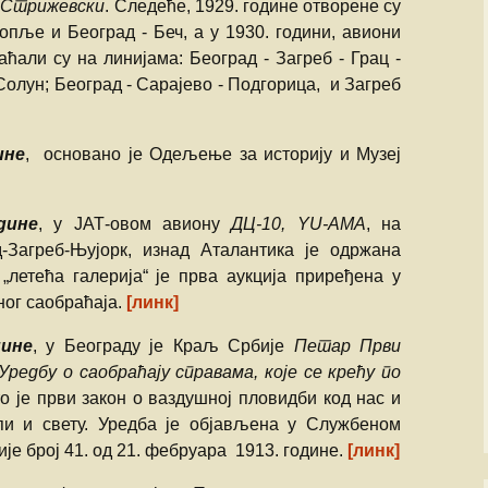
 Стрижевски
. Следеће, 1929. године отворене су
Божидар Стева
опље и Београд - Беч, а у 1930. години, авиони
ћали су на линијама: Београд - Загреб - Грац -
Милоје Павлов
Солун; Београд - Сарајево - Подгорица, и Загреб
Љубиша Велич
ине
, основано је Одељење за историју и Музеј
Славко Бига
дине
, у ЈАТ-овом авиону
ДЦ-10, YU-AMA
, на
Спасоје Смиља
д-Загреб-Њујорк, изнад Аталантика је одржана
Бранислав Пет
 „летећа галерија“ је прва аукција приређена у
ног саобраћаја.
[линк]
Владимир Стар
дине
, у Београду је Краљ Србије
Петар Први
Владан Марјан
„Уредбу о саобраћају справама, које се крећу по
то је први закон о ваздушној пловидби код нас и
Драган Катанић
и и свету. Уредба је објављена у Службеном
е број 41. од 21. фебруара 1913. године.
[линк]
Ранко Живак