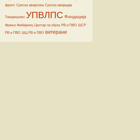
фронт
Српска авијатика
Српска авијација
УПВЛПС
Фондација
Товаришево
Фрањо Фабијанец
Центар за обуку РВ и ПВО
ШСР
ветерани
РВ и ПВО
ШЦ РВ и ПВО