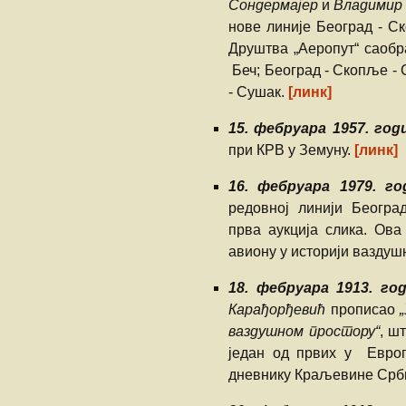
Сондермајер
и
Владимир
нове линије Београд - Ск
Друштва „Аеропут“ саобра
Беч; Београд - Скопље - 
- Сушак.
[линк]
15. фебруара 1957. год
при КРВ у Земуну.
[линк]
16. фебруара 1979. го
редовној линији Београ
прва аукција слика. Ова
авиону у историји ваздуш
18. фебруара 1913. го
Карађорђевић
прописао
ваздушном простору“
, ш
један од првих у Европ
дневнику Краљевине Србиј