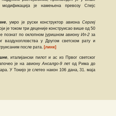
д модификација је намењена превозу Спејс
ине
, умро је руски конструктор авиона
Сергеј
који је током три деценије конструисао више од 50
је познат по оклопном јуришном авиону
Ил-2
за
ног ваздухопловства у Другом светском рату и
труисаним после рата.
[линк]
дине
, италијански пилот и ас из Првог светског
започео је на авиону
Ансалдо-9
лет од Рима до
ара. У Токијо је слетео након 106 дана, 31. маја