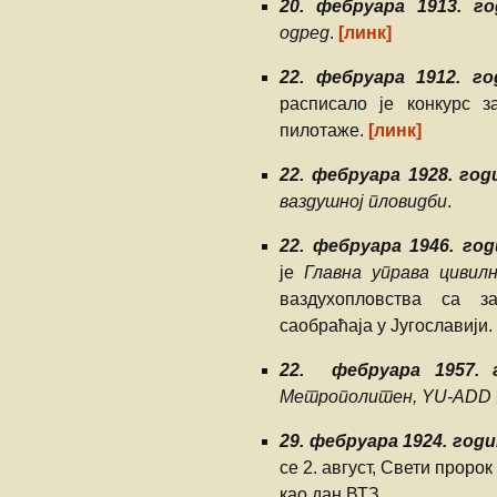
20. фебруара 1913. го
одред
.
[линк]
22. фебруара 1912. го
расписало је конкурс 
пилотаже.
[линк]
22. фебруара 1928. год
ваздушној пловидби
.
22. фебруара 1946. год
је
Главна управа цивилн
ваздухопловства са з
саобраћаја у Југославији.
22. фебруара 1957. 
Метрополитен, YU-ADD
29. фебруара 1924. год
се 2. aвгуст, Свети проро
као дан ВТЗ.