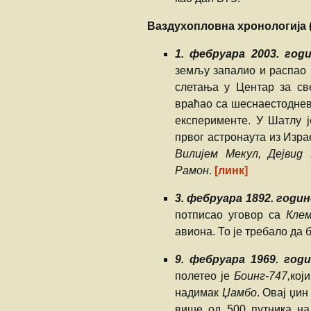
Ваздухопловна хронологија (
1. фебруара 2003. год
земљу запалио и распао 
слетања у Центар за св
враћао са шеснаестоднев
експерименте. У Шатлу ј
првог астронаута из Изра
Вилијем Мекул, Дејвид 
Рамон
.
[линк]
3. фебруара 1892. годин
потписао уговор са
Кле
авиона. То је требало да 
9. фебруара 1969. год
полетео је
Боинг-747,
кој
надимак
Џамбо
. Овај џи
више од 500 путника на