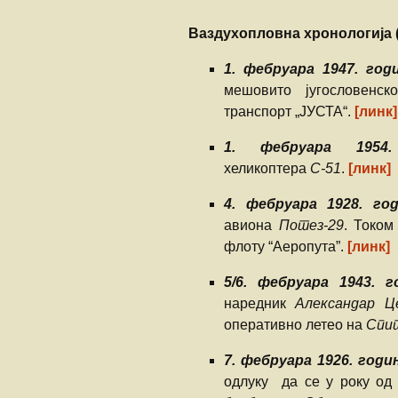
Ваздухоплови
Турбуленциј
Ваздухопловна хронологија 
Настанак и развој
ваздухопловства
Бришући лет
1. фебруара 1947. год
авионом Ан-
мешовито југословенск
транспорт „ЈУСТА“.
[линк]
Крвави праз
1. фебруара 1954.
Обарање ав
Ф-86Д
хеликоптера
С-51
.
[линк]
4. фебруара 1928. го
Прећутана о
„Брезна“
авиона
Потез-29
. Током
флоту “Аеропута”.
[линк]
Прича о Јос
Крижају
5/6. фебруара 1943. г
наредник
Александар Ц
Од „Црних п
оперативно летео на
Спи
„Рисова са В
7. фебруара 1926. годи
Јастребови 
Маховљана 
одлуку да се у року од