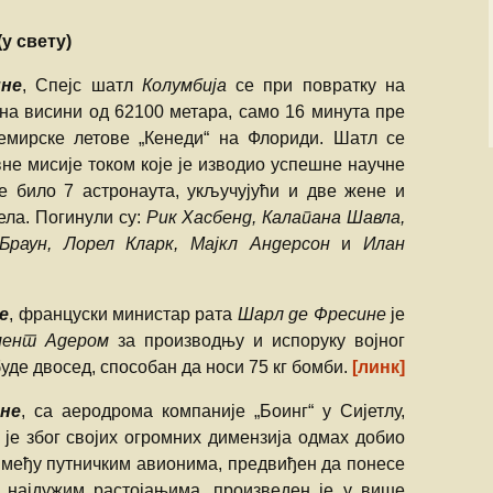
у свету)
ине
, Спејс шатл
Колумбија
се при повратку на
на висини од 62100 метара, само 16 минута пре
емирске летове „Кенеди“ на Флориди. Шатл се
не мисије током које је изводио успешне научне
е било 7 астронаута, укључујући и две жене и
ела. Погинули су:
Рик Хасбенд, Калапана Шавла,
Браун, Лорел Кларк, Мајкл Андерсон
и
Илан
е
, француски министар рата
Шарл де Фресине
је
мент Адером
за производњу и испоруку војног
буде двосед, способан да носи 75 кг бомби.
[линк]
ине
, са аеродрома компаније „Боинг“ у Сијетлу,
и је због својих огромних димензија одмах добио
н међу путничким авионима, предвиђен да понесе
 најдужим растојањима, произведен је у више