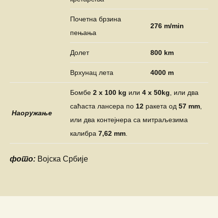
Почетна брзина
276 m/min
пењања
Долет
800 km
Врхунац лета
4000 m
Бомбе
2 х 100 kg
или
4 х 50kg
, или два
саћаста лансера по
12
ракета од
57 mm
,
Наоружање
или два контејнера са митраљезима
калибра
7,62
mm
.
фото:
Војска Србије