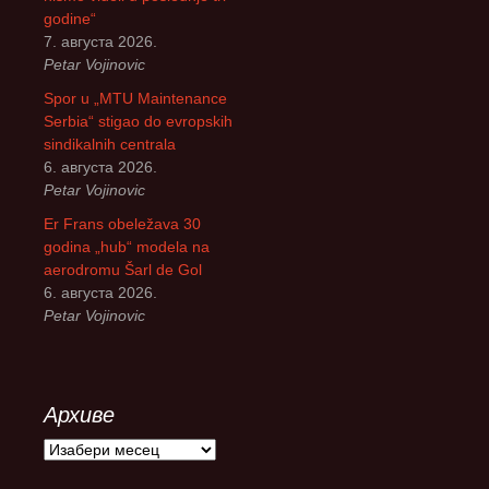
godine“
7. августа 2026.
Petar Vojinovic
Spor u „MTU Maintenance
Serbia“ stigao do evropskih
sindikalnih centrala
6. августа 2026.
Petar Vojinovic
Er Frans obeležava 30
godina „hub“ modela na
aerodromu Šarl de Gol
6. августа 2026.
Petar Vojinovic
Архиве
А
р