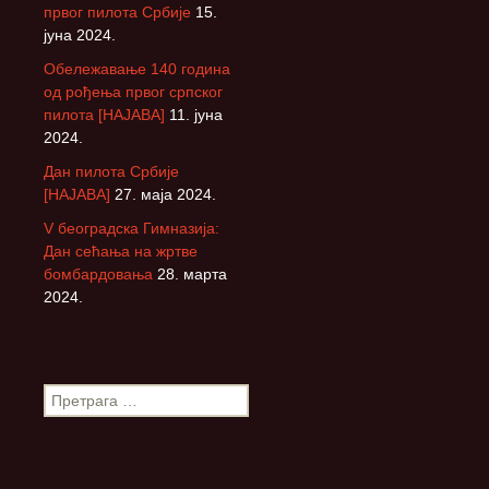
првог пилота Србије
15.
јуна 2024.
Обележавање 140 година
од рођења првог српског
пилота [НАЈАВА]
11. јуна
2024.
Дан пилота Србије
[НАЈАВА]
27. маја 2024.
V београдска Гимназија:
Дан сећања на жртве
бомбардовања
28. марта
2024.
П
р
е
т
р