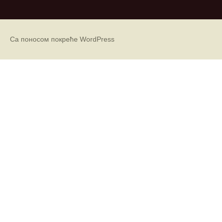
х
и
в
е
Са поносом покреће WordPress