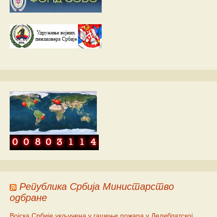
Република Србија Министарство
одбране
Војска Србије укључена у гашење пожара у Делиблатској