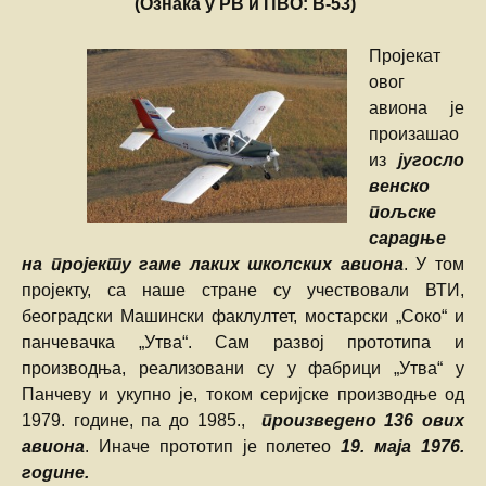
(Ознака у РВ и ПВО: В-53)
Пројекат
овог
авиона је
произашао
из
југосло
венско
пољске
сарадње
на пројекту гаме лаких школских авиона
. У том
пројекту, са наше стране су учествовали ВТИ,
београдски Машински факлултет, мостарски „Соко“ и
панчевачка „Утва“. Сам развој прототипа и
производња, реализовани су у фабрици „Утва“ у
Панчеву и укупно је, током серијске производње од
1979. године, па до 1985.,
произведено 136 ових
авиона
. Иначе прототип је полетео
19. маја 1976.
године.