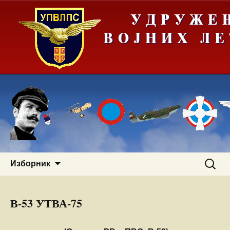
Скочи
Претра
Изборник
на
за:
садржај
В-53 УТВА-75