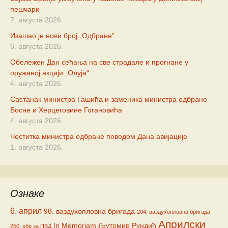
пешчари
7. августа 2026.
Изашао је нови број „Одбране”
6. августа 2026.
Обележен Дан сећања на све страдале и прогнане у
оружаној акцији „Олуја“
4. августа 2026.
Састанак министра Гашића и заменика министра одбране
Босне и Херцеговине Гогановића
4. августа 2026.
Честитка министра одбране поводом Дана авијације
1. августа 2026.
Ознаке
6. април
98. ваздухопловна бригада
204. ваздухопловна бригада
Априлски
In Memoriam
Љутомир Рундић
250. рбр за ПВД