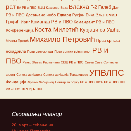
рат
Влакча
Г-2
Галеб
Дан
ВА РВ и ПВО
ВШЦ Краљево
Веза
Златомир
РВ и ПВО
Досањано небо
Едвард Русјан
Ечка
Грујић
Команда РВ и ПВО
Ириг
Командант РВ и ПВО
Коста Милетић
Курјаци са Ушћа
Конференција
Михаило Петровић
Прва српска
Милета Протић
РВ и
ескадрила
Први светски рат
Први српски војни пилот
ПВО
Ранко Живак
Рајловчани
СВШ РВ и ПВО
Свети Сава
Солунски
УПВЛПС
фронт
Српска авијатика
Српска авијација
Товаришево
Фондација
Фрањо Фабијанец
Центар за обуку РВ и ПВО
ШСР РВ и ПВО
ШЦ
ветерани
РВ и ПВО
Скорашњи чланци
20. март – сећање на