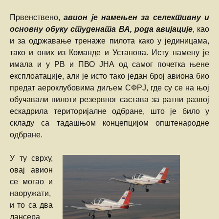
Првенствено,
авион је намењен за селективну и
основну обуку студената ВА, рода авијације
, као
и за одржавање тренаже пилота како у јединицама,
тако и оних из Команде и Установа. Исту намену је
имала и у РВ и ПВО ЈНА од самог почетка њене
експлоатације, али је исто тако један број авиона био
предат аероклубовима диљем СФРЈ, где су се на њој
обучавали пилоти резервног састава за ратни развој
ескадрила територијалне одбране, што је било у
складу са тадашњом концепцијом општенародне
одбране.
У ту сврху,
овај авион
се могао и
наоружати,
и то са два
лансера