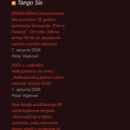
Tango Six
а
г
[PREMIJERA] Dokumentarni
а
film povodom 35 godina
з
postojanja kompanije „Prince
а
Aviation“: Od retko viđene
:
arhive 90-tih do atraktivnih
vazduh-vazduh sekvenci
7. августа 2026.
Petar Vojinovic
Vučić o „najboljim
helikopterima na svetu“:
„Helikopterskoj jedinici ćemo
nabaviti i Erbas H125“
7. августа 2026.
Petar Vojinovic
Novi detalji uvežbavanja 98.
vazduhoplovne brigade:
„Novi sadržaji u taktici
upotrebe, neke elemente
nismo videli u poslednje tri