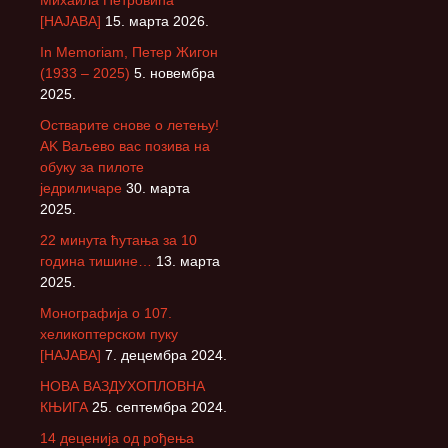
Михаила Петровића
[НАЈАВА]
15. марта 2026.
In Memoriam, Петер Жигон
(1933 – 2025)
5. новембра
2025.
Остварите снове о летењу!
АK Ваљево вас позива на
обуку за пилоте
једриличаре
30. марта
2025.
22 минута ћутања за 10
година тишине…
13. марта
2025.
Монографија о 107.
хеликоптерском пуку
[НАЈАВА]
7. децембра 2024.
НОВА ВАЗДУХОПЛОВНА
КЊИГА
25. септембра 2024.
14 деценија од рођења