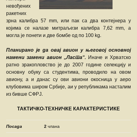
невођених
ракетних
зрна калибра 57 mm, или пак са два контејнера у
којима се налазе митраљези калибра 7,62 mm, а
могла је понети и две бомбе од по 100 kg.
Планирано је да овај авион у његовој основној
намени замени авион „Ласта“.
Иначе и Хрватско
ратно зракопловство је до 2007 године селекцију и
основну обуку са студентима, проводило на овом
авиону, а и данас су ови авиони окосница у аеро
клубовима широм Србије, аи у републикама насталим
из бивше СФРЈ.
ТАКТИЧКО-ТЕХНИЧКЕ КАРАКТЕРИСТИКЕ
Посада
2
члана