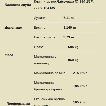
Клипни мотор
Лајкоминг IO-360-B1F
,
Погонска група
снаге
134
kW
Дужина
7,11 m
Димензије
Висина
3,149 m
Распон крила
9,73 m
Празан
685 кg
Маса
Максимална у
960 кg
полетању
Максимална брзина
215 km/h
Максимална
185 km/h
брзина крстарења
Економична брзина
165 km/h
Перформансе
крстарења