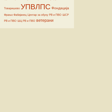
УПВЛПС
Фондација
Товаришево
Фрањо Фабијанец
Центар за обуку РВ и ПВО
ШСР
ветерани
РВ и ПВО
ШЦ РВ и ПВО