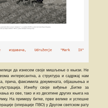
е издавача, Udruženje "Mark IX" 
рилици да изнесем своје мишљење о књизи. Не
веома интересантна, а структура и садржај нам
са, прича, факсимила докумената, објашњења и
лустрација. Изнећу своје виђење „Битке за
нања из ове, тако и из десетине других књига на
елику. На примеру битке, прве велике и успешне
рације (операције ПВО) у Другом светском рату