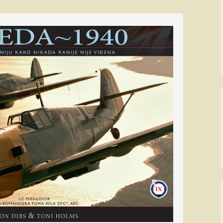
ПАЈПЕР Па-34
Ваздухопловни билтен
рпске
СЕНЕКА
2021
Миле М. Павич
не
ХТ-40 Ми-8/17
Франце Пирц
…
ХН-47 Ми-24В
Зденко Улепић
генцији
Х(Н)-42/5(М)-ГАЗЕЛА
Виктор Бубањ
те муње
Милан Симовић
А
Енвер Ћемалов
Стеван Роглић
Слободан Алаг
вић:
 СРПСКЕ
Антон Тус
РАТУ
Звонко Јурјевић