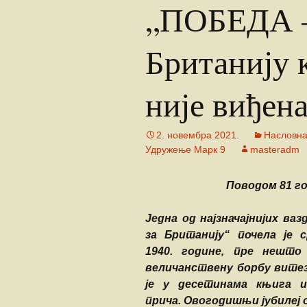
„ПОБЕДА – 
Ваздухоплови
Турбуленциј
Настанак и развој
Британију 
ваздухопловства
Бришући лет
авионом Ан-
Крвави праз
није виђен
Обарање ав
Ф-86Д
2. новембра 2021.
Насловн
Удружење Марк 9
masteradm
Прећутана о
„Брезна“
Поводом 81 г
Прича о Јос
Крижају
Једна од најзначајнијих ва
за Британију“ почела је с
Од „Црних п
1940. године, пре нешто
„Рисова са В
величанствену борбу витез
Јастребови 
је у десетинама књига и
Маховљана 
прича. Овогодишњи јубилеј 