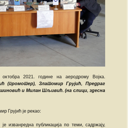
Душко Жаркови
октобра 2021. године на аеродрому Војка.
ћ (промотер), Златомир Грујић, Предраг
шиновић и Милан Шљивић. (на слици, здесна
ир Грујић је рекао:
 је изванредна публикација по теми, садржају,