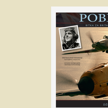
РВ и ПВО С
војске Краји
Сви смо ми
падобранци
Путник по ур
„ОДОЗГО“…
Удар лоптас
„РУНДИЋЕВ
СУПРУГА“
НОЋ УДАРА
Данко Бороје
АВИЈАЦИЈА
РЕПУБЛИКЕ
КРАЈИНЕ У 
1992-1995