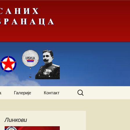
Претрага
а
Галерије
Контакт
за:
жења
А-Ђ
Линкови