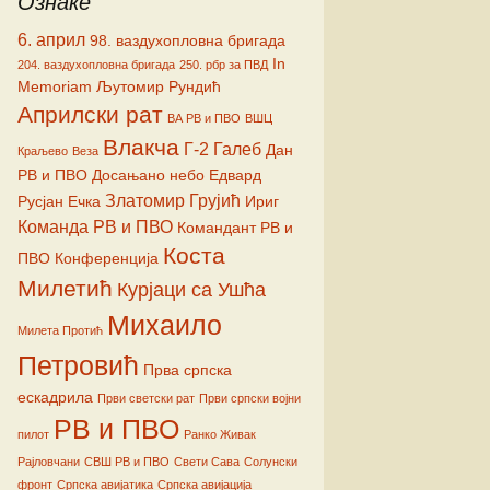
Ознаке
ћ
6. април
98. ваздухопловна бригада
In
204. ваздухопловна бригада
250. рбр за ПВД
Memoriam
Љутомир Рундић
Априлски рат
ВА РВ и ПВО
ВШЦ
Влакча
Г-2
Галеб
Дан
Краљево
Веза
РВ и ПВО
Досањано небо
Едвард
Златомир Грујић
Русјан
Ечка
Ириг
Команда РВ и ПВО
Командант РВ и
Коста
ПВО
Конференција
Милетић
Курјаци са Ушћа
Михаило
Милета Протић
Петровић
Прва српска
ескадрила
Први светски рат
Први српски војни
РВ и ПВО
пилот
Ранко Живак
Рајловчани
СВШ РВ и ПВО
Свети Сава
Солунски
фронт
Српска авијатика
Српска авијација