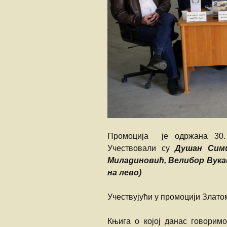
Промоција је одржана 30. 
Учествовали су
Душан Сими
Миладиновић, Велибор Вука
на лево)
Учествујући у промоцији Златом
Књига о којој данас говоримо