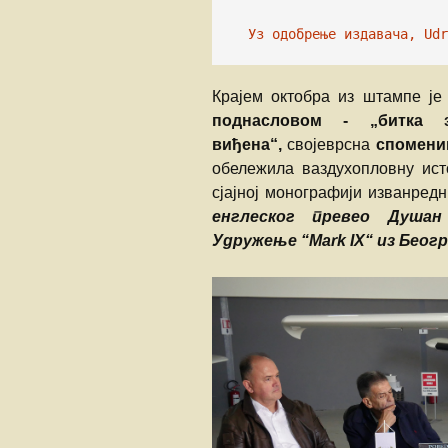
Уз одобрење издавача, Udr
Крајем октобра из штампе ј
поднасловом
- „битка 
виђена“,
својеврсна
спомениц
обележила ваздухопловну исто
сјајној монографији изванредн
енглеског превео Душан
Удружење
“Mark IX“ из Беог