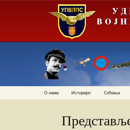
Скочи
О нама
Историјат
Сећања
на
садржај
Летачи
Први трансп
авион
Представљ
Падобранци
Залеђивање