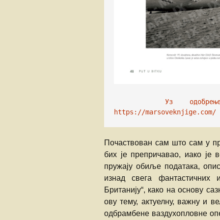
Уз одобрењ
https://marsoveknjige.com/
Почаствован сам што сам у п
бих је препричавао, иако је 
пружају обиље података, опи
изнад свега фантастичних и
Британију“, како на основу саз
ову тему, актуелну, важну и в
одбрамбене ваздухопловне опе