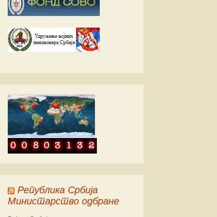
ић
ић
ић
Република Србија
Министарство одбране