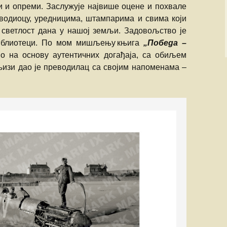
пи и опреми. Заслужује највише оцене и похвале
водиоцу, уредницима, штампарима и свима који
 светлост дана у нашој земљи. Задовољство је
 библиотеци. По мом мишљењу књига
„
Победа –
но на основу аутентичних догађаја, са обиљем
њизи дао је преводилац са својим напоменама –