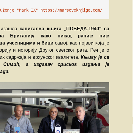
Божидар Стева
uženje "Mark IX" https://marsoveknjige.com/
Милоје Павлов
е изашла
капитална књига „
ПОБЕДА
-1940“ са
Љубиша Велич
за Британију како никад раније није
а учесницима и бици
самој, као појави која је
Славко Бига
рију и историју Другог светског рата. Реч је о
их садржаја и врхунског квалитета.
Књигу је са
Спасоје Смиља
 Симић, а издавач српског издања је
рада.
Бранислав Пет
Владимир Стар
Владан Марјано
Драган Катанић
Ранко Живак