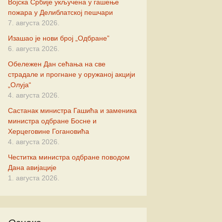
Војска Србије укључена у гашење
новић
пожара у Делиблатској пешчари
7. августа 2026.
ић
Изашао је нови број „Одбране”
6. августа 2026.
ковић
Обележен Дан сећања на све
страдале и прогнане у оружаној акцији
„Олуја“
4. августа 2026.
нић
Састанак министра Гашића и заменика
министра одбране Босне и
ровић
Херцеговине Гогановића
4. августа 2026.
чевић
Честитка министра одбране поводом
Дана авијације
вић
1. августа 2026.