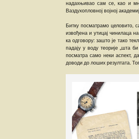
надахњивао сам се, као и м
Ваздухопловној војној академи
Битку посматрамо целовито, са
извођена и утицај чинилаца на
ка одговору: зашто је тако тек
падају у воду теорије „шта б
посматра само неки аспект, д
доводи до лоших резултата. Тога