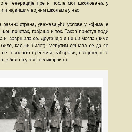
ноге генерације пре и после мог школовања у
ји и највишим војним школама у нас.
 разних страна, уважавајући услове у којима је
 њен почетак, трајање и ток. Такав приступ води
ла и завршила се. Другачије и не би могла (чиме
и било, кад би било“). Међутим дешава се да се
а се понешто прескочи, заборави, потцени, што
 је било и у овој великој бици.