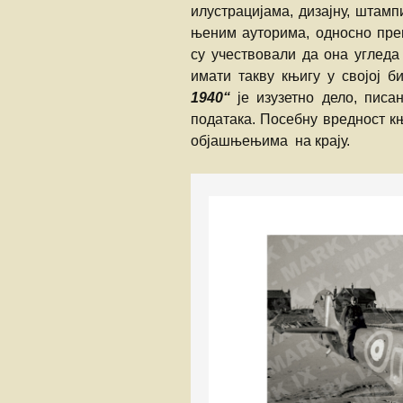
илустрацијама, дизајну, штам
њеним ауторима, односно пре
су учествовали да она угледа
имати такву књигу у својој
1940“
je изузетно дело, писа
података. Посебну вредност к
објашњењима на крају.