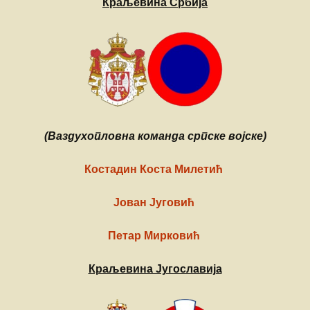
Краљевина Србија
(Ваздухопловна команда српске војске)
Костадин Коста Милетић
Јован Југовић
Петар Мирковић
Краљевина Југославија