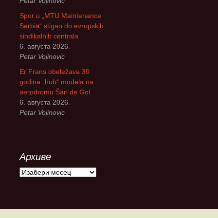
Petar Vojinovic
Spor u „MTU Maintenance
Serbia“ stigao do evropskih
sindikalnih centrala
6. августа 2026.
Petar Vojinovic
Er Frans obeležava 30
godina „hub“ modela na
aerodromu Šarl de Gol
6. августа 2026.
Petar Vojinovic
Архиве
А
р
х
и
в