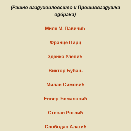
(Ратно ваздухопловство и Противваздушна
одбрана)
Миле М. Павичић
Франце Пирц
Зденко Улепић
Виктор Бубањ
Милан Симовић
Енвер Ћемаловић
Стеван Роглић
Слободан Алагић