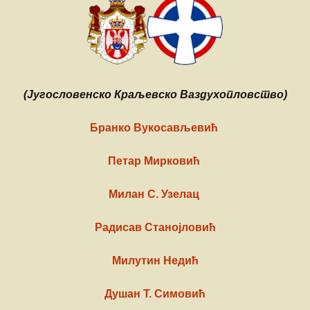
(Југословенско Краљевско Ваздухопловство)
Бранко Вукосављевић
Петар Мирковић
Милан С. Узелац
Радисав Станојловић
Милутин Недић
Душан Т. Симовић