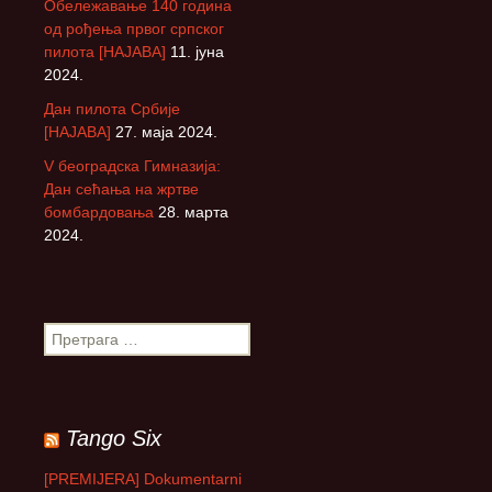
Обележавање 140 година
од рођења првог српског
пилота [НАЈАВА]
11. јуна
2024.
Дан пилота Србије
[НАЈАВА]
27. маја 2024.
V београдска Гимназија:
Дан сећања на жртве
бомбардовања
28. марта
2024.
П
р
е
т
р
Tango Six
а
г
[PREMIJERA] Dokumentarni