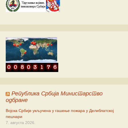
Република Србија Министарство
одбране
Војска Србије укључена у гашење пожара у Делиблатској
пешчари
7. августа 2026.