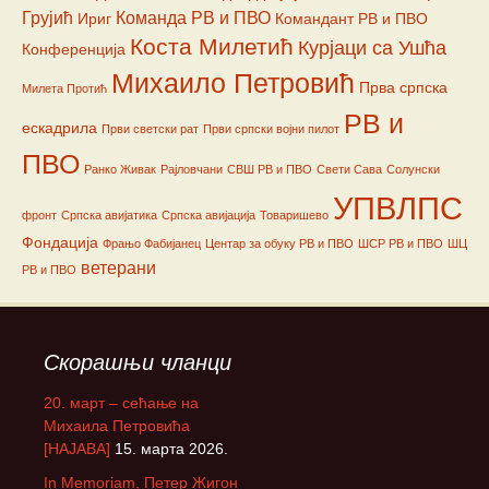
Грујић
Команда РВ и ПВО
Ириг
Командант РВ и ПВО
Коста Милетић
Курјаци са Ушћа
Конференција
Михаило Петровић
Прва српска
Милета Протић
РВ и
ескадрила
Први светски рат
Први српски војни пилот
ПВО
Ранко Живак
Рајловчани
СВШ РВ и ПВО
Свети Сава
Солунски
УПВЛПС
фронт
Српска авијатика
Српска авијација
Товаришево
Фондација
Фрањо Фабијанец
Центар за обуку РВ и ПВО
ШСР РВ и ПВО
ШЦ
ветерани
РВ и ПВО
Скорашњи чланци
20. март – сећање на
Михаила Петровића
[НАЈАВА]
15. марта 2026.
In Memoriam, Петер Жигон