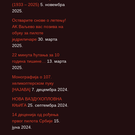
(1933 – 2025)
5. новембра
2025.
Остварите снове о летењу!
АK Ваљево вас позива на
обуку за пилоте
једриличаре
30. марта
2025.
22 минута ћутања за 10
година тишине…
13. марта
2025.
Монографија о 107.
хеликоптерском пуку
[НАЈАВА]
7. децембра 2024.
НОВА ВАЗДУХОПЛОВНА
КЊИГА
25. септембра 2024.
14 деценија од рођења
првог пилота Србије
15.
јуна 2024.