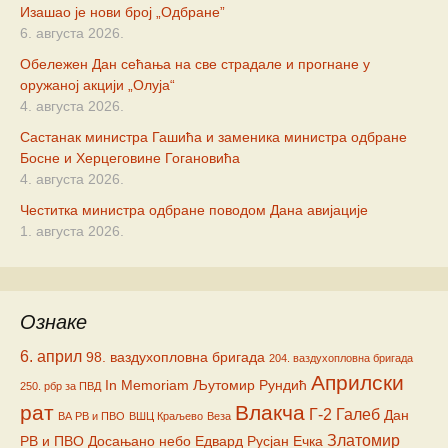
Изашао је нови број „Одбране”
6. августа 2026.
Обележен Дан сећања на све страдале и прогнане у
оружаној акцији „Олуја“
4. августа 2026.
Састанак министра Гашића и заменика министра одбране
Босне и Херцеговине Гогановића
4. августа 2026.
Честитка министра одбране поводом Дана авијације
1. августа 2026.
Ознаке
6. април
98. ваздухопловна бригада
204. ваздухопловна бригада
Априлски
In Memoriam
Љутомир Рундић
250. рбр за ПВД
рат
Влакча
Г-2
Галеб
Дан
ВА РВ и ПВО
ВШЦ Краљево
Веза
Златомир
РВ и ПВО
Досањано небо
Едвард Русјан
Ечка