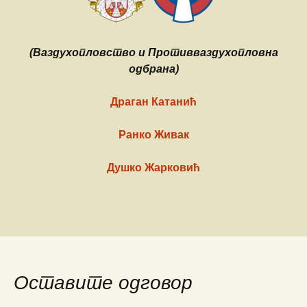
(Ваздухопловство и Противваздухопловна
одбрана)
Драган Катанић
Ранко Живак
Душко Жарковић
Оставите одговор