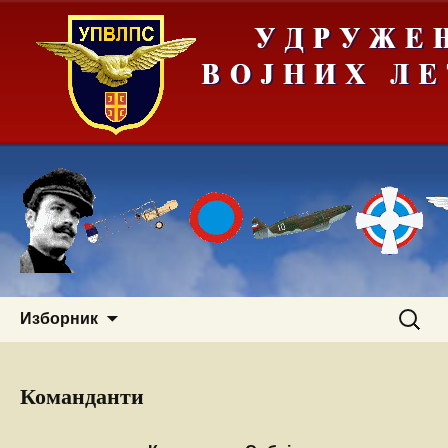
Скочи
Претра
Изборник
на
за:
садржај
Команданти