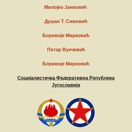
Милојко Јанковић
Душан Т. Симовић
Боривоје Мирковић
Петар Вукчевић
Боривоје Мирковић
Социјалистичка Федеративна Република
Југославија