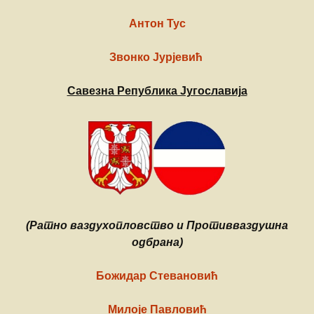
Антон Тус
Звонко Јурјевић
Савезна Република Југославија
(Ратно ваздухопловство и Противваздушна
одбрана)
Божидар Стевановић
Милоје Павловић