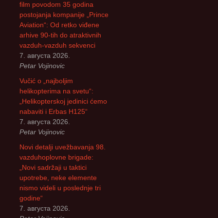
а
film povodom 35 godina
з
postojanja kompanije „Prince
а
Aviation“: Od retko viđene
:
arhive 90-tih do atraktivnih
vazduh-vazduh sekvenci
7. августа 2026.
Petar Vojinovic
Vučić o „najboljim
helikopterima na svetu“:
„Helikopterskoj jedinici ćemo
nabaviti i Erbas H125“
7. августа 2026.
Petar Vojinovic
Novi detalji uvežbavanja 98.
vazduhoplovne brigade:
„Novi sadržaji u taktici
upotrebe, neke elemente
nismo videli u poslednje tri
godine“
7. августа 2026.