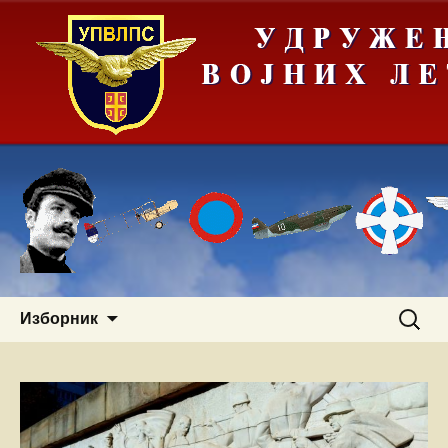
Скочи
Претра
Изборник
на
за:
садржај