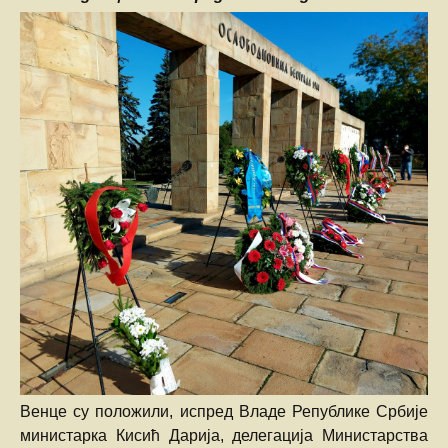
Венце су положили, испред Владе Републике Србије
министарка Кисић Дарија, делегација Министарства