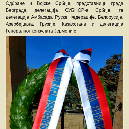
Одбране и Војске Србије, представници града
Београда, делегација СУБНОР-а Србије, те
делегације Амбасада Руске Федерације, Белорусије,
Азербејџана, Грузије, Казахстана и делегација
Генералног конзулата Јерменије.