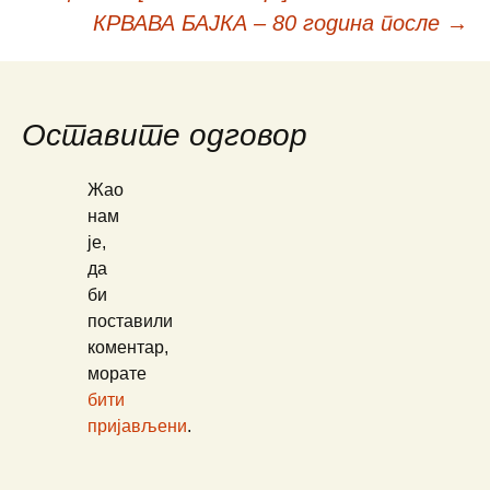
Кретање
КРВАВА БАЈКА – 80 година после
→
чланака
Оставите одговор
Жао
нам
је,
да
би
поставили
коментар,
морате
бити
пријављени
.