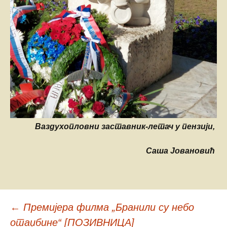
Ваздухопловни заставник-летач у пензији,
Саша Јовановић
←
Премијера филма „Бранили су небо
отаџбине“ [ПОЗИВНИЦА]