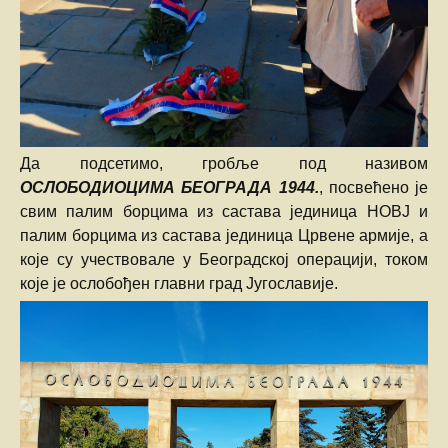
Да подсетимо, гробље под називом
ОСЛОБОДИОЦИМА БЕОГРАДА 1944.
, посвећено је
свим палим борцима из састава јединица НОВЈ и
палим борцима из састава јединица Црвене армије, а
које су учествовале у Београдској операцији, током
које је ослобођен главни град Југославије.