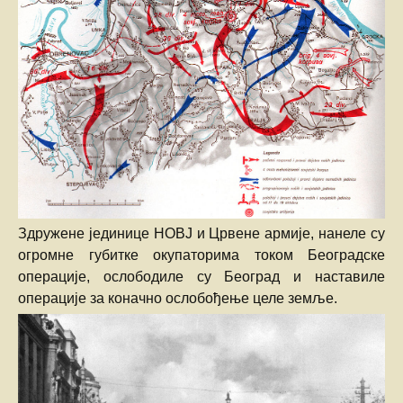
Здружене јединице НОВЈ и Црвене армије, нанеле су
огромне губитке окупаторима током Београдске
операције, ослободиле су Београд и наставиле
операције за коначно ослобођење целе земље.