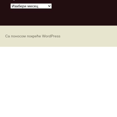
А
р
х
и
в
е
Са поносом покреће WordPress