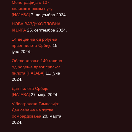
Монографија о 107.
хеликоптерском пуку
[НАЈАВА]
7. децембра 2024.
НОВА ВАЗДУХОПЛОВНА
КЊИГА
25. септембра 2024.
14 деценија од рођења
првог пилота Србије
15.
јуна 2024.
Обележавање 140 година
од рођења првог српског
пилота [НАЈАВА]
11. јуна
2024.
Дан пилота Србије
[НАЈАВА]
27. маја 2024.
V београдска Гимназија:
Дан сећања на жртве
бомбардовања
28. марта
2024.