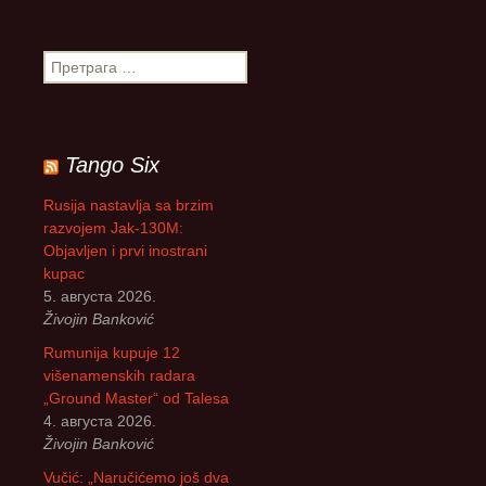
П
р
е
т
р
Tango Six
а
г
Rusija nastavlja sa brzim
а
razvojem Jak-130M:
з
Objavljen i prvi inostrani
а
kupac
:
5. августа 2026.
Živojin Banković
Rumunija kupuje 12
višenamenskih radara
„Ground Master“ od Talesa
4. августа 2026.
Živojin Banković
Vučić: „Naručićemo još dva