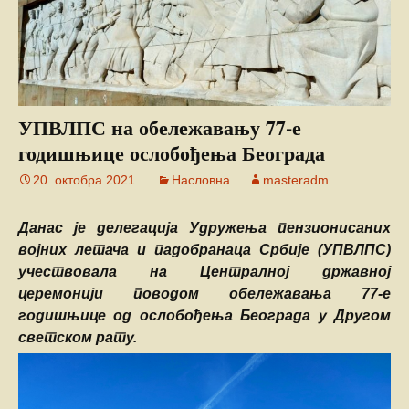
УПВЛПС на обележавању 77-е
годишњице ослобођења Београда
20. октобра 2021.
Насловна
masteradm
Данас је делегација Удружења пензионисаних
војних летача и падобранаца Србије (УПВЛПС)
учествовала на Централној државној
церемонији поводом обележавања 77-е
годишњице од ослобођења Београда у Другом
светском рату.