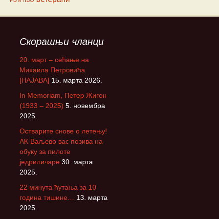
РВ и ПВО
Скорашњи чланци
20. март – сећање на
Михаила Петровића
[НАЈАВА]
15. марта 2026.
In Memoriam, Петер Жигон
(1933 – 2025)
5. новембра
2025.
Остварите снове о летењу!
АK Ваљево вас позива на
обуку за пилоте
једриличаре
30. марта
2025.
22 минута ћутања за 10
година тишине…
13. марта
2025.