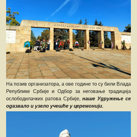
На позив организатора, а ове године то су били Влада
Републике Србије и Одбор за неговање традиција
ослободилачких ратова Србије,
наше Удружење се
одазвало и узело учешће у церемонији.