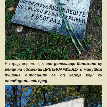
На крају церемоније,
све делегације положиле су
венце на споменик ЦРВЕНОАРМЕЈЦУ и минутом
ћутања опростиле се од хероја који су
ослободили наш град.