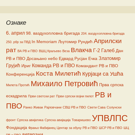
Ознаке
6. април
98. ваздухопловна бригада
204. ваздухопловна бригада
Априлски
In Memoriam
Љутомир Рундић
250. рбр за ПВД
рат
Влакча
Г-2
Галеб
Дан
ВА РВ и ПВО
ВШЦ Краљево
Веза
Златомир
РВ и ПВО
Досањано небо
Едвард Русјан
Ечка
Грујић
Команда РВ и ПВО
Ириг
Командант РВ и ПВО
Коста Милетић
Курјаци са Ушћа
Конференција
Михаило Петровић
Прва српска
Милета Протић
РВ и
ескадрила
Први светски рат
Први српски војни пилот
ПВО
Ранко Живак
Рајловчани
СВШ РВ и ПВО
Свети Сава
Солунски
УПВЛПС
фронт
Српска авијатика
Српска авијација
Товаришево
Фондација
Фрањо Фабијанец
Центар за обуку РВ и ПВО
ШСР РВ и ПВО
ШЦ
ветерани