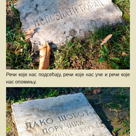
Речи које нас подсећају, речи које нас уче и речи које
нас опомињу.