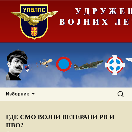
Скочи
Претра
Изборник
на
за:
садржај
ГДЕ СМО ВОЈНИ ВЕТЕРАНИ РВ И
ПВО?