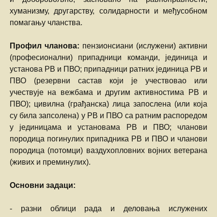
хуманизму, другарству, солидарности и међусобном
помагању чланства.
Профил чланова:
пензионсиани (ислужени) активни
(професионални) припадници команди, јединица и
установа РВ и ПВО; припадници ратних јединица РВ и
ПВО (резервни састав који је учествовао или
учествује на вежбама и другим активностима РВ и
ПВО); цивилна (грађанска) лица запослена (или која
су била запсолена) у РВ и ПВО са ратним распоредом
у јединицама и установама РВ и ПВО; чланови
породица погинулих припадника РВ и ПВО и чланови
породица (потомци) ваздухопловних војних ветерана
(живих и преминулих).
Основни задаци:
- разни облици рада и деловања ислужених