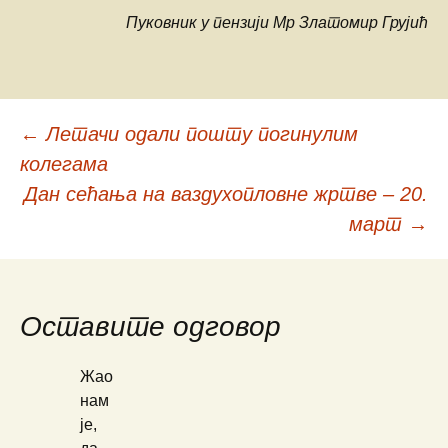
Пуковник у пензији
Мр Златомир Грујић
←
Летачи одали пошту погинулим
Кретање
колегама
Дан сећања на ваздухопловне жртве – 20.
чланака
март
→
Оставите одговор
Жао
нам
је,