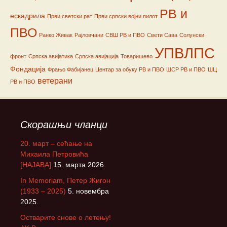
РВ и
ескадрила
Први светски рат
Први српски војни пилот
ПВО
Ранко Живак
Рајловчани
СВШ РВ и ПВО
Свети Сава
Солунски
УПВЛПС
фронт
Српска авијатика
Српска авијација
Товаришево
Фондација
Фрањо Фабијанец
Центар за обуку РВ и ПВО
ШСР РВ и ПВО
ШЦ
ветерани
РВ и ПВО
Скорашњи чланци
20. март – сећање на
Михаила Петровића
[НАЈАВА]
15. марта 2026.
In Memoriam, Петер Жигон
(1933 – 2025)
5. новембра
2025.
Остварите снове о летењу!