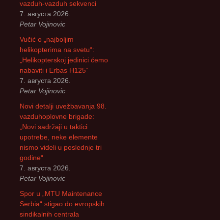
vazduh-vazduh sekvenci
7. августа 2026.
Petar Vojinovic
Vučić o „najboljim
helikopterima na svetu“:
„Helikopterskoj jedinici ćemo
nabaviti i Erbas H125“
7. августа 2026.
Petar Vojinovic
Novi detalji uvežbavanja 98.
vazduhoplovne brigade:
„Novi sadržaji u taktici
upotrebe, neke elemente
nismo videli u poslednje tri
godine“
7. августа 2026.
Petar Vojinovic
Spor u „MTU Maintenance
Serbia“ stigao do evropskih
sindikalnih centrala