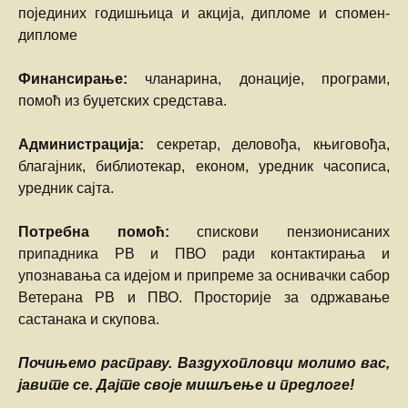
појединих годишњица и акција, дипломе и спомен-
дипломе
Финансирање:
чланарина, донације, програми,
помоћ из буџетских средстава.
Администрација:
секретар, деловођа, књиговођа,
благајник, библиотекар, економ, уредник часописа,
уредник сајта.
Потребна помоћ:
спискови пензионисаних
припадника РВ и ПВО ради контактирања и
упознавања са идејом и припреме за оснивачки сабор
Ветерана РВ и ПВО. Просторије за одржавање
састанака и скупова.
Почињемо расправу. Ваздухопловци молимо вас,
јавите се. Дајте своје мишљење и предлоге!