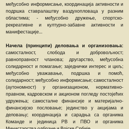
међусобно информисање, координација активности и
подршка ставралаштву ваздухопловаца у разним
областима; - међусoбно дружење, спортско-
рекреативне и културно-забавне активности и
манифестације...
Начела (принципи)
деловања и организовања:
самосталност, слобода и добровољност;
равноправност чланова; другарство, међусобна
солидарност и помагање; заједнички интерес и циљ;
међусобно уважавање, подршка и помоћ,
солидарност; међусобно информисање; самосталност
(аутономност) у организационом, нормативно-
правном, кадровском и акционом погледу постојећих
удружења; самосталне финансије и материјално-
финансијско пословање; јединство у акцијама и
деловању; координација и сарадња са органима
Команде и јединица РВ и ПВО и органима
Министарства одбране и Војске Србије.