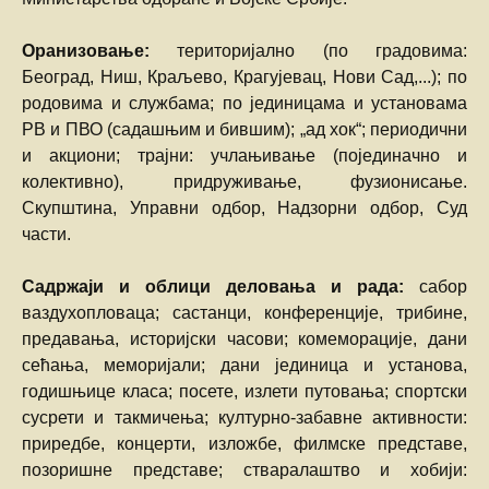
Оранизовање:
територијално (по градовима:
Београд, Ниш, Краљево, Крагујевац, Нови Сад,...); по
родовима и службама; по јединицама и установама
РВ и ПВО (садашњим и бившим); „ад хок“; периодични
и акциони; трајни: учлањивање (појединачно и
колективно), придруживање, фузионисање.
Скупштина, Управни одбор, Надзорни одбор, Суд
части.
Садржаји и облици деловања и рада:
сабор
ваздухопловаца; састанци, конференције, трибине,
предавања, историјски часови; комеморације, дани
сећања, меморијали; дани јединица и установа,
годишњице класа; посете, излети путовања; спортски
сусрети и такмичења; културно-забавне активности:
приредбе, концерти, изложбе, филмске представе,
позоришне представе; стваралаштво и хобији: