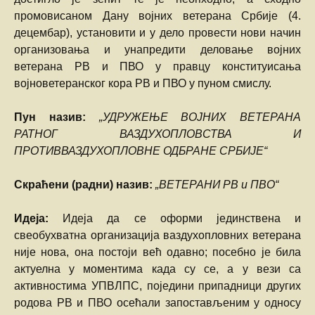
промовисаном Дану војних ветерана Србије (4.
децембар), установити и у дело провести нови начин
организовања и унапредити деловање војних
ветерана РВ и ПВО у правцу конституисања
војноветеранског кора РВ и ПВО у пуном смислу.
Пун назив:
„УДРУЖЕЊЕ ВОЈНИХ ВЕТЕРАНА
РАТНОГ ВАЗДУХОПЛОВСТВА И
ПРОТИВВАЗДУХОПЛОВНЕ ОДБРАНЕ СРБИЈЕ“
Скраћени (радни) назив:
„ВЕТЕРАНИ РВ и ПВО“
Идеја:
Идеја да се оформи јединствена и
свеобухватна oрганизација ваздухоплoвних ветерана
није нова, она постоји већ одавно; посебно је била
актуелна у моментима када су се, а у вези са
активностима УПВЛПС, поједини припадници других
родова РВ и ПВО осећали запостављеним у односу