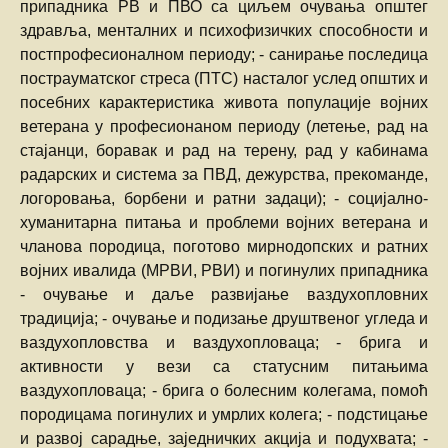
припадника РВ и ПВО са циљем очувања општег
здравља, менталних и психофизичких способности и
постпрофесионалном периоду; - санирање последица
пострауматског стреса (ПТС) насталог услед општих и
посебних карактеристика живота популације војних
ветерана у професионаном периоду (летење, рад на
стајанци, боравак и рад на терену, рад у кабинама
радарских и система за ПВД, дежурства, прекоманде,
логоровања, борбени и ратни задаци); - социјално-
хуманитарна питања и проблеми војних ветерана и
чланова породица, поготово мирнодопских и ратних
војних ивалида (МРВИ, РВИ) и погинулих припадника
- очување и даље развијање ваздухопловних
традиција; - очување и подизање друштвеног угледа и
ваздухопловства и ваздухопловаца; - брига и
активности у вези са статусним питањима
ваздухопловаца; - брига о болесним колегама, помоћ
породицама погинулих и умрлих колега; - подстицање
и развој сарадње, заједничких акција и подухвата; -