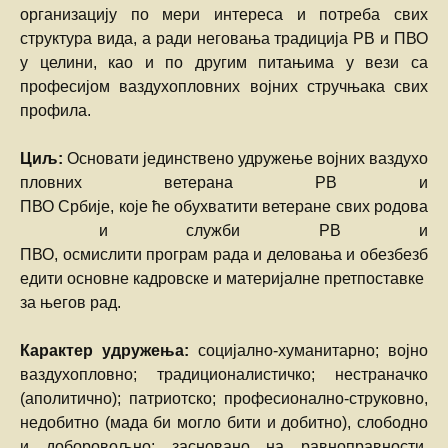
организацију по мери интереса и потреба свих
структура вида, а ради неговања традиција РВ и ПВО
у целини, као и по другим питањима у вези са
професијом ваздухопловних војних стручњака свих
профила.
Циљ:
Основати јединствено удружење војних ваздухо
пловних ветерана РВ и
ПВО Србије, које ће обухватити ветеране свих родова
и служби РВ и
ПВО, осмислити програм рада и деловања и обезбезб
едити основне кадровске и материјалне претпоставке
за његов рад.
Карактер удружења:
социјално-хуманитарно; војно
ваздухопловно; традициoналистичко; нестраначко
(аполитично); патриотско; професионално-струковно,
недобитно (мада би могло бити и добитно), слободно
и доборовољно; засновано на равноправности,