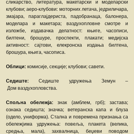
сликарство, литература, макетарски и моделарски
клубови; аеро-клубови: моторних летача, једриличара,
змајара, параглајдериста, падобранаца, балонера,
моделара и макетара; ваздухопловне смотре и
изложбе, издавачка делатност: књиге, часописи,
билтени, брошуре, проспекти, плакати; медијска
активност: сајтови, елекронска издања билтена,
брошура, књига, часописа.
Облици:
комисије, секције; клубови; савети.
Седиште:
Седиште удружења Земун –
Дом ваздухопловства.
Спољна обележја:
знак (амблем, грб); застава;
ознака седишта; значка; ветеранска капа и блуза
(одело, униформа). Стална и повремена признања са
обележјима удружења: повеља, плакета (велика,
средња, мала), захвалница, беџеви поводом