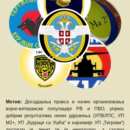
Мотив:
Досадашња пракса и начин организовања
војно-ветеранске популације РВ и ПВО, упркос
добрим резултатима неких удружења (УПВЛПС, УП
М2+, УП „Курјаци са Ушћа“ и најновије УП „Тигрови“)
достигло је зенит те је неопходно, а сходно