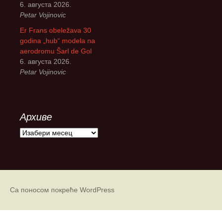
6. августа 2026.
Petar Vojinovic
Er Frans obeležava 30
godina „hub“ modela na
aerodromu Šarl de Gol
6. августа 2026.
Petar Vojinovic
Архиве
А
р
х
и
в
е
Са поносом покреће WordPress