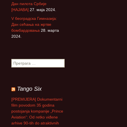
Дан пилота Србије
[НАЈАВА]
27. маја 2024.
V београдска Гимназија:
Дан сећања на жртве
бомбардовања
28. марта
2024.
П
р
е
т
р
Tango Six
а
г
[PREMIJERA] Dokumentarni
а
film povodom 35 godina
з
postojanja kompanije „Prince
а
Aviation“: Od retko viđene
:
arhive 90-tih do atraktivnih