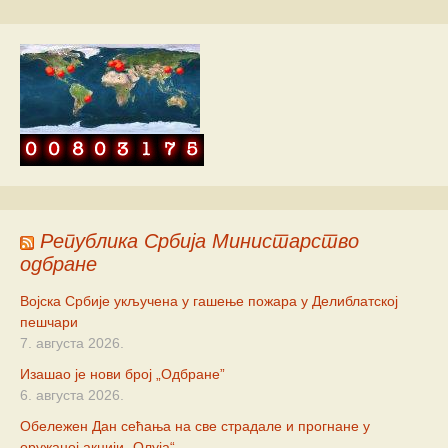
Република Србија Министарство
одбране
Војска Србије укључена у гашење пожара у Делиблатској
пешчари
7. августа 2026.
Изашао је нови број „Одбране”
6. августа 2026.
Обележен Дан сећања на све страдале и прогнане у
оружаној акцији „Олуја“