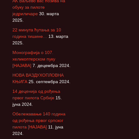
АK Ваљево вас позива на
обуку за пилоте
једриличаре
30. марта
2025.
22 минута ћутања за 10
година тишине…
13. марта
2025.
Монографија о 107.
хеликоптерском пуку
[НАЈАВА]
7. децембра 2024.
НОВА ВАЗДУХОПЛОВНА
КЊИГА
25. септембра 2024.
14 деценија од рођења
првог пилота Србије
15.
јуна 2024.
Обележавање 140 година
од рођења првог српског
пилота [НАЈАВА]
11. јуна
2024.