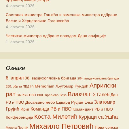
4. августа 2026.
Састанак министра Гашића и заменика министра одбране
Босне и Херцеговине Гогановића
4. августа 2026.
Честитка министра одбране поводом Дана авијације
1. августа 2026.
Ознаке
6. април
98. ваздухопловна бригада
204. ваздухопловна бригада
Априлски
In Memoriam
Љутомир Рундић
250. рбр за ПВД
рат
Влакча
Г-2
Галеб
Дан
ВА РВ и ПВО
ВШЦ Краљево
Веза
Златомир
РВ и ПВО
Досањано небо
Едвард Русјан
Ечка
Грујић
Команда РВ и ПВО
Ириг
Командант РВ и ПВО
Коста Милетић
Курјаци са Ушћа
Конференција
Михаило Петровић
Прва српска
Милета Протић