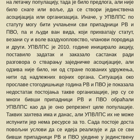
на летачку популацију, тада је било предлога, али није
било снаге или воље, да се створи јединствена
асоцијација или организација. Иначе, у УПВЛПС по
статуту могу бити учлањени сви припадници РВ и
ПВО, па и људи ван вида, који прихватају статут,
везани су и воле ваздухопловство, чланови породица
и други. УПВЛПС је 2010. године иницирало акцију,
поставило задатак и заказало састанак ради
разговора о стварању заједничке асоцијације, али
одзива није било, ни од стране позваних удружења,
нити од надлежних војних органа. Ситуација око
прославе стогодишњице година РВ и ПВО је показала
недостатак постојања такве организације, јер су се
многи бивши припадници РВ и ПВО обраћали
УПВЛПС као да је оно репрезент целе популације.
Таквих захтева има и данас, али УПВЛПС их не може
испунити јер нема ресурсе за то. Сада постоје доста
повољни услови да се идеја реализује и да се сви
бивши припадници РВ и ПВО уједине у јединствену