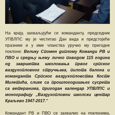
На крају, захваљујући се команданту, председник
УПВЛПС му је честитао Дан вида и предстојеће
празнике и у име чланства уручио му пригодне
поклоне:
Велику Спомен диплому Команди РВ и
ПВО и средњу њему лично поводом 115 година
од завршетка школовања првог српског
ваздухопловног стручњака, пилота балона и
команданта Српског ваздухопловства Косте
Милетића, слике са прошлогодишњег сусрета
са ветеранима, пригодан календар УПВЛПС и
монографију „Ваздухопловни школски центар
Краљево 1947-2017.“
Командант РВ и ПВО се захвалио на поклонима,