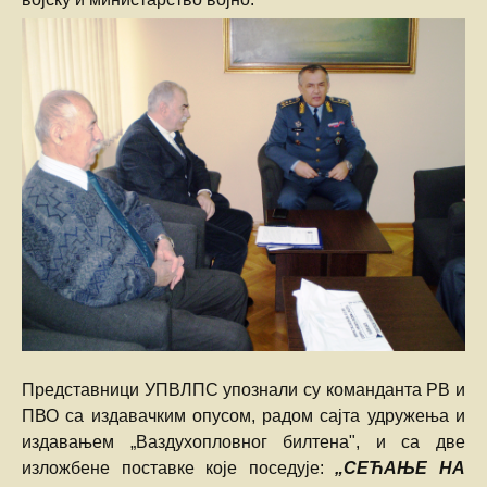
Представници УПВЛПС упознали су команданта РВ и
ПВО са издавачким опусом, радом сајта удружења и
издавањем „Ваздухопловног билтена", и са две
изложбене поставке које поседује:
„СЕЋАЊЕ НА