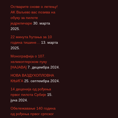
Остварите снове о летењу!
АK Ваљево вас позива на
обуку за пилоте
једриличаре
30. марта
2025.
22 минута ћутања за 10
година тишине…
13. марта
2025.
Монографија о 107.
хеликоптерском пуку
[НАЈАВА]
7. децембра 2024.
НОВА ВАЗДУХОПЛОВНА
КЊИГА
25. септембра 2024.
14 деценија од рођења
првог пилота Србије
15.
јуна 2024.
Обележавање 140 година
од рођења првог српског