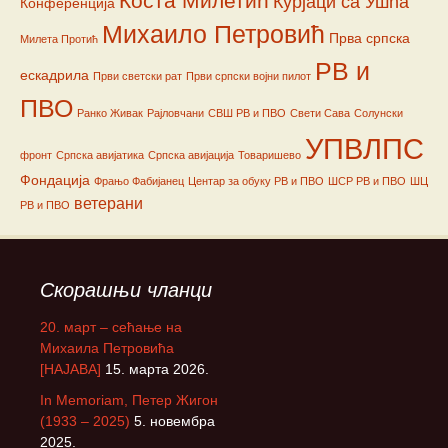
Коста Милетић
Курјаци са Ушћа
Конференција
Михаило Петровић
Прва српска
Милета Протић
РВ и
ескадрила
Први светски рат
Први српски војни пилот
ПВО
Ранко Живак
Рајловчани
СВШ РВ и ПВО
Свети Сава
Солунски
УПВЛПС
фронт
Српска авијатика
Српска авијација
Товаришево
Фондација
Фрањо Фабијанец
Центар за обуку РВ и ПВО
ШСР РВ и ПВО
ШЦ
ветерани
РВ и ПВО
Скорашњи чланци
20. март – сећање на
Михаила Петровића
[НАЈАВА]
15. марта 2026.
In Memoriam, Петер Жигон
(1933 – 2025)
5. новембра
2025.