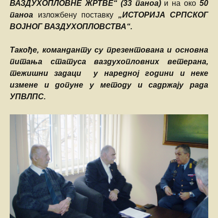
ВАЗДУХОПЛОВНЕ ЖРТВЕ“ (33 паноа)
и на око
50
паноа
изложбену поставку
„ИСТОРИЈА СРПСКОГ
ВОЈНОГ ВАЗДУХОПЛОВСТВА“.
Такође, команданту су презентована и основна
питања статуса ваздухопловних ветерана,
тежишни задаци у наредној години и неке
измене и допуне у методу и садржају рада
УПВЛПС.