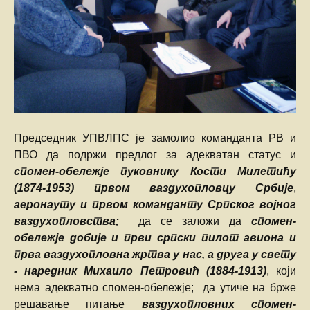
Председник УПВЛПС је замолио команданта РВ и
ПВО да подржи предлог за адекватан статус и
спомен-обележје пуковнику Кости Милетићу
(1874-1953) првом ваздухопловцу Србије
,
аеронауту и првом команданту Српског војног
ваздухопловства;
да се заложи да
спомен-
обележје добије и први српски пилот авиона и
прва ваздухопловна жртва у нас, а друга у свету
- наредник Михаило Петровић (1884-1913)
, који
нема адекватно спомен-обележје; да утиче на брже
решавање питање
ваздухопловних спомен-