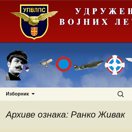
Скочи
Претра
Изборник
на
за:
садржај
Архиве ознака: Ранко Живак