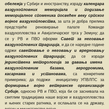
обележја
у Србији и иностранству, израду
календара
ваздухопловних меморијала и подизање
меморијалног споменика посвећен веку српског
војног ваздухопловства,
за шта је добра прилика
предстојеће реновирање палате Команде
ваздухопловства и Авијатичарског трга у Земуну; да
се у РВ и ПВО оформи
Савет за неговање
ваздухопловних традиција
, и да се наредне године
одржи
саветовање о неговању и вредновању
ваздухопловних традиција
;
да се изради
јединствена методологија за давања имена
ваздухопловним базама, аеродромима,
касарнама и установама
,
са конкретним
примерима; да подржи иницијативу УПВЛПС за
формирање војно ветеранске организације
Србије
, односно РВ и ПВО, која би се заснивала на
светлим традицијама наше војске и ваздухопловства
и њених старих ратника, и ослањала се на државу,
војску и министарство војно.