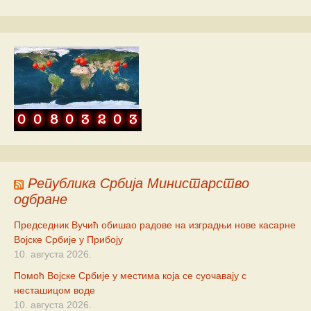
Република Србија Министарство
одбране
Председник Вучић обишао радове на изградњи нове касарне
Војске Србије у Прибоју
10. августа 2026.
Помоћ Војске Србије у местима која се суочавају с
несташицом воде
10. августа 2026.