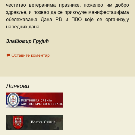
честитао ветеранима празнике, пожелео им добро
здравље, и позвао да се прикључе манифестацијама
обележавања Дана РВ и ПВО које се организују
наредних дана.
Златомир Грујић
Оставите коментар
Линкови