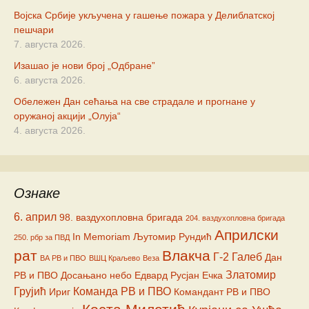
Војска Србије укључена у гашење пожара у Делиблатској
пешчари
7. августа 2026.
Изашао је нови број „Одбране”
6. августа 2026.
Обележен Дан сећања на све страдале и прогнане у
оружаној акцији „Олуја“
4. августа 2026.
Ознаке
6. април
98. ваздухопловна бригада
204. ваздухопловна бригада
Априлски
In Memoriam
Љутомир Рундић
250. рбр за ПВД
рат
Влакча
Г-2
Галеб
Дан
ВА РВ и ПВО
ВШЦ Краљево
Веза
Златомир
РВ и ПВО
Досањано небо
Едвард Русјан
Ечка
Грујић
Команда РВ и ПВО
Ириг
Командант РВ и ПВО