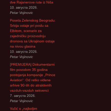
а
dve Rajanerove rute iz Niša
:
10. августа 2026.
Petar Vojinovic
Poseta Zelenskog Beogradu:
Srbija ostaje pri poslu sa
Elbitom, scenario za
zajedničku proizvodnju
dronova sa Ukrajinom ostaje
na nivou glasina
10. августа 2026.
Petar Vojinovic
[PREMIJERA] Dokumentarni
film povodom 35 godina
postojanja kompanije „Prince
Aviation“: Od retko viđene
arhive 90-tih do atraktivnih
vazduh-vazduh sekvenci
7. августа 2026.
Petar Vojinovic
Vučić o „najboljim