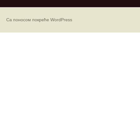
и
в
е
Са поносом покреће WordPress