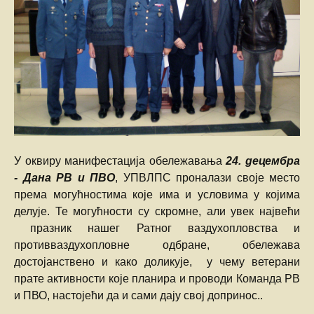
У оквиру мaнифестација обележавања
24. децембра
- Дана РВ и ПВО
, УПВЛПС проналази своје место
према могућностима које има и условима у којима
делује. Те могућности су скромне, али увек највећи
празник нашег Ратног ваздухопловства и
противваздухопловне одбране, обележава
достојанствено и како доликује, у чему ветерани
прате активности које планира и проводи Команда РВ
и ПВО, настојећи да и сами дају свој допринос..