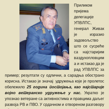
Приликом
пријема
делегације
УПВЛПС,
генерал Живак
је изразио
задовољство
што се сусреће
са најстаријим
ваздухопловцим
а и истакао да је
рад УПВЛПС за
пример; резултати су одлични, а сарадња обострано
корисна. Истакао је значај удружења које је пролетос
обележило
25 година постојања, као најстарије
војно ветеранско удружење у нас.
Укратко је
упознао ветеране са активностима и правцима даљег
развоја РВ и ПВО. У срдачном и отвореном разговору