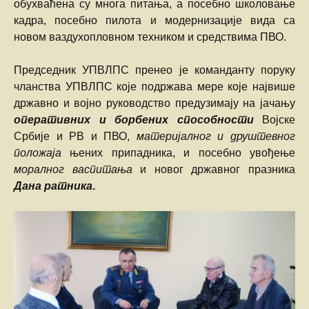
обухваћена су многа питања, а посебно школовање
кадра, посебно пилота и модернизације вида са
новом ваздухопловном техником и средствима ПВО.
Председник УПВЛПС пренео је команданту поруку
чланства УПВЛПС које подржава мере које највише
државно и војно руководство предузимају на јачању
оперативних
и борбених способности
Војске
Србије и РВ и ПВО,
материјалног и друштевног
положаја
њених припадника, и посебно увођење
моралног васпитања
и новог државног празника
Дана ратника
.