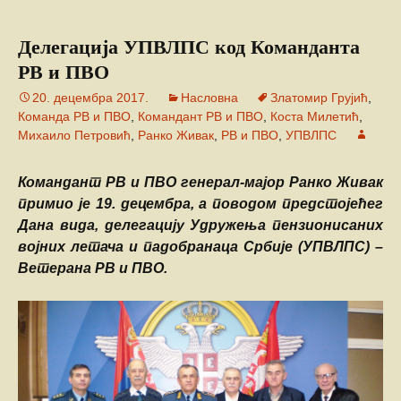
Делегација УПВЛПС код Команданта
РВ и ПВО
20. децембра 2017.
Насловна
Златомир Грујић
,
Команда РВ и ПВО
,
Командант РВ и ПВО
,
Коста Милетић
,
Михаило Петровић
,
Ранко Живак
,
РВ и ПВО
,
УПВЛПС
Командант РВ и ПВО генерал-мајор Ранко Живак
примио је 19. децембра, а поводом предстојећег
Дана вида, делегацију Удружења пензионисаних
војних летача и падобранаца Србије (УПВЛПС) –
Ветерана РВ и ПВО.