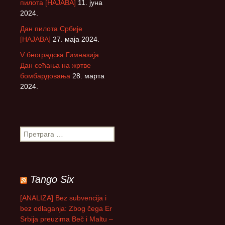
пилота [НАЈАВА]
11. јуна
2024.
Дан пилота Србије
[НАЈАВА]
27. маја 2024.
V београдска Гимназија:
Дан сећања на жртве
бомбардовања
28. марта
2024.
П
р
е
т
р
Tango Six
а
г
[ANALIZA] Bez subvencija i
а
bez odlaganja: Zbog čega Er
з
Srbija preuzima Beč i Maltu –