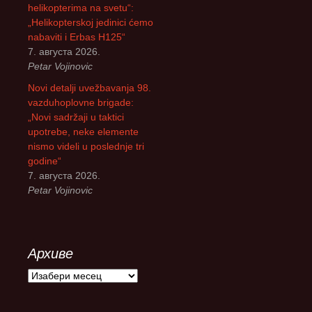
helikopterima na svetu“:
„Helikopterskoj jedinici ćemo
nabaviti i Erbas H125“
7. августа 2026.
Petar Vojinovic
Novi detalji uvežbavanja 98.
vazduhoplovne brigade:
„Novi sadržaji u taktici
upotrebe, neke elemente
nismo videli u poslednje tri
godine“
7. августа 2026.
Petar Vojinovic
Архиве
А
р
х