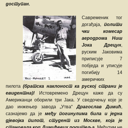
доступан.
Савременик тог
догађаја,
полити
чки комесар
аеродрома Ниш
Јока Дрецун
,
руским Јаковима
приписује 7
побједа и уписује
погибију 14
америчких
пилота
(братска наклоност ка руској страни је
евидентна)!
Истовремено Дрецун каже да су
Американци оборили три Јака. У сведочењу које је
дао инжењер завода „Утва“
Драгослав Димић
,
сазнајемо да је
међу погинулима била и једна
дјевојка пилот, студент из Москве, која је
становала код Димићевих родитеља.
Међутим не