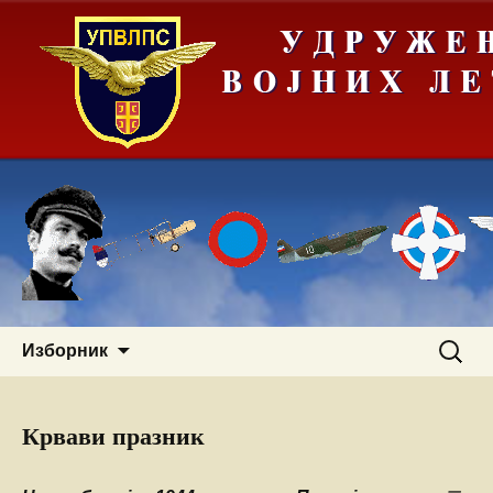
Скочи
Претра
Изборник
на
за:
садржај
Крвави празник