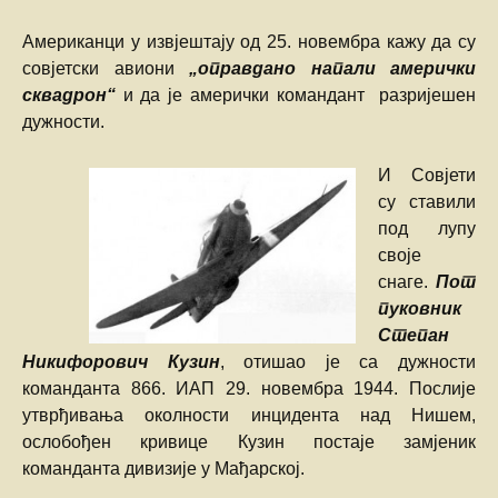
Американци у извјештају од 25. новембра кажу да су
совјетски авиони
„оправдано напали амерички
сквадрон“
и да је амерички командант разријешен
дужности.
И Совјети
су ставили
под лупу
своје
снаге.
Пот
пуковник
Степан
Никифорович Кузин
, отишао је са дужности
команданта 866. ИАП 29. новембра 1944. Послије
утврђивања околности инцидента над Нишем,
ослобођен кривице Кузин постаје замјеник
команданта дивизије у Мађарској.