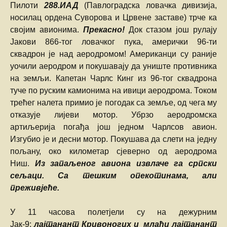
Пилоти
288.ИАД
(Павлоградска ловачка дивизија,
носилац ордена Суворова и Црвене заставе) трче ка
својим авионима.
Прекасно!
Док стазом још рулају
Јакови 866-тог ловачког пука, амерички 96-ти
сквадрон је над аеродромом! Американци су раније
уочили аеродром и покушавају да униште противника
на земљи. Капетан Чарлс Кинг из 96-тог сквадрона
туче по руским камионима на ивици аеродрома. Током
трећег налета примио је погодак са земље, од чега му
отказује лијеви мотор. Убрзо аеродромска
артиљерија погађа још једном Чарлсов авион.
Изгубио је и десни мотор. Покушава да слети на једну
пољану, око километар сјеверно од аеродрома
Ниш.
Из запаљеног авиона извлаче га српски
сељаци. Са тешким опекотинама, али
преживјеће.
У 11 часова полетјели су на дежурним
Јак-9:
лајтанант Кривоногих и млађи лајтанант