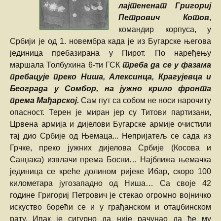
лајтененат Григориj
Петрович Котов
,
командир корпуса, у
Србији је од 1. новембра када је из Бугарске његова
јединица пребазирана у Пирот. По наређењу
маршала Толбухина 6-ти ГСК
треба да се у фазама
пребацује преко Ниша, Алексинца, Крагујевца и
Београда у Сомбор, на јужно крило фронта
према Мађарској.
Сам пут са собом не носи нарочиту
опасност. Терен је миран јер су Титови партизани,
Црвена армија и дијелови Бугарске армије очистили
тај дио Србије од Њемаца... Непријатељ се сада из
Грчке, преко јужних дијелова Србије (Косова и
Санџака) извлачи према Босни… Најближа њемачка
јединица се креће долином ријеке Ибар, скоро 100
километара југозападно од Ниша… Са своје 42
године Григориj Петрович je стекао огромно војничко
искуство борећи се и у грађанском и отaџбинском
рату. Ипак је сигурно да није рачунао да ће му