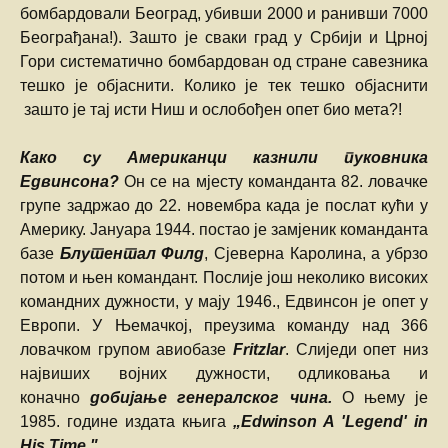
бомбардовали Београд, убивши 2000 и ранивши 7000
Београђана!). Зашто је сваки град у Србији и Црној
Гори систематично бомбардован од стране савезника
тешко је објаснити. Колико је тек тешко објаснити
зашто је тај исти Ниш и ослобођен опет био мета?!
Како су Американци казнили пуковника
Едвинсона?
Он се на мјесту команданта 82. ловачке
групе задржао до 22. новембра када је послат кући у
Америку. Јануара 1944. постао је замјеник команданта
базе
Блутентал Филд
, Сјеверна Каролина, а убрзо
потом и њен командант. Послије још неколико високих
командних дужности, у мају 1946., Едвинсон је опет у
Европи. У Њемачкој, преузима команду над 366
ловачком групом авиобазе
Fritzlar
. Слиједи опет низ
највиших војних дужности, одликовања и
коначно
добијање генералског чина.
О њему је
1985. године издата књига
„Edwinson A 'Legend' in
His Time."