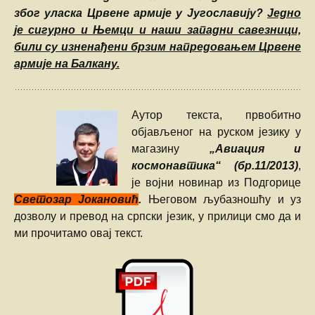
због уласка Црвене армије у Југославију?
Једно
је сигурно и Њемци и наши западни савезници,
били су изненађени брзим напредовањем Црвене
армије на Балкану.
Аутор текста, првобитно
објављеног на руском језику у
магазину
„Авиация и
космонавтика“ (бр.11/2013)
,
је војни новинар из Подгорице
Светозар Јокановић
.
Његовом љубазношћу и уз
дозволу и превод на српски језик, у прилици смо да и
ми прочитамо овај текст.