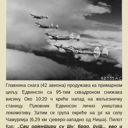
Главнина снага (42 авиона) продужава ка примарном
циљу. Едвинсон са 95-тим сквадроном снижава
висину. Око 10:20 ч креће напад на жељезничку
станицу. Пуковник Едвинсон лично уништава
локомотиву. Затим се група окреће на југ ка селу
Чамурлија (6,29 км сјеверо-западно од Ниша). Пилот
Кар:
„Сви орјентири су ту: брдо, пут... ево и