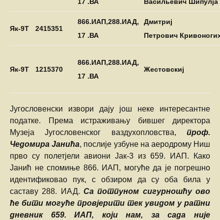
17 .ВА
Васильевич
Шипулја
866.ИАП,288.ИАД,
Дмитриј
Як-9
T
2415351
17 .ВА
Петрович
Кривоноги
866.ИАП,288.ИАД,
Як-9
T
1215370
Жестовскиј
17 .ВА
Југословенски извори дају још неке интересантне
податке. Према истраживању бившег директора
Музеја Југословенског ваздухопловства,
проф.
Чедомира Јанића
, послије узбуне на аеродрому Ниш
прво су полетјели авиони Јак-3 из 659. ИАП. Како
Јанић не спомиње 866. ИАП, могуће да је погрешно
идентификовао пук, с обзиром да су оба била у
саставу 288. ИАД.
Са потпуном сигурношћу ово
ће бити могуће провјерити тек увидом у ратни
дневник 659. ИАП, који нам, за сада није