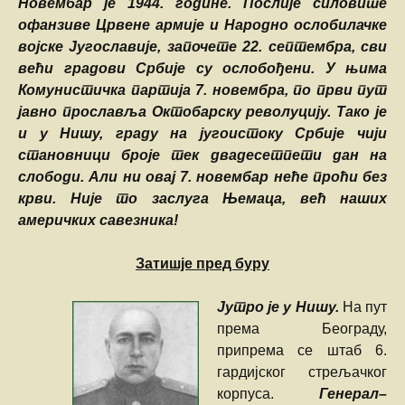
Новембар је 1944. године. Послије силовите
офанзиве Црвене армије и Народно ослобилачке
војске Југославије, започете 22. септембра, сви
већи градови Србије су ослобођени. У њима
Комунистичка партија 7. новембра, по први пут
јавно прославља Октобарску револуцију. Тако је
и у Нишу, граду на југоистоку Србије чији
становници броје тек двадесетпети дан на
слободи. Али ни овај 7. новембар неће проћи без
крви. Није то заслуга Њемаца, већ наших
америчких савезника!
Затишје пред буру
Јутро је у Нишу.
На пут
према Београду,
припрема се штаб 6.
гардијског стрељачког
корпуса.
Генерал–