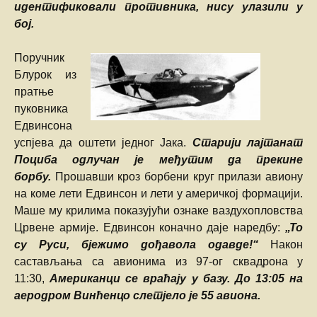
идентификовали противника, нису улазили у
бој.
Поручник
Блурок из
пратње
пуковника
Едвинсона
успјева да оштети једног Јака.
Старији лајтанат
Поциба одлучан је међутим да прекине
борбу.
Прошавши кроз борбени круг прилази авиону
на коме лети Едвинсон и лети у америчкој формацији.
Маше му крилима показујући ознаке ваздухопловства
Црвене армије. Едвинсон коначно даје наредбу:
„То
су Руси, бјежимо дођавола одавде!“
Након
састављања са авионима из 97-ог сквадрона у
11:30,
Американци се враћају у базу. До 13:05 на
аеродром Винћенцо слетјело је 55 авиона.