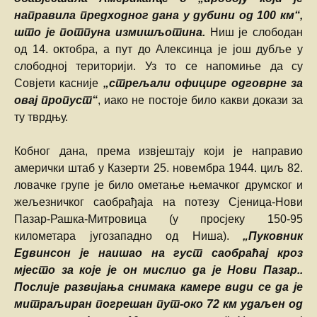
направила предходног дана у дубини од 100 км“,
што је потпуна измишљотина.
Ниш је слободан
од 14. октобра, а пут до Алексинца је још дубље у
слободној територији. Уз то се напомиње да су
Совјети касније
„стрељали официре одговрне за
овај пропуст“
, иако не постоје било какви докази за
ту тврдњу.
Кобног дана, према извјештају који је направио
амерички штаб у Казерти 25. новембра 1944. циљ 82.
ловачке групе је било ометање њемачког друмског и
жељезничког саобрађаја на потезу Сјеница-Нови
Пазар-Рашка-Митровица (у просјеку 150-95
километара југозападно од Ниша).
„Пуковник
Едвинсон је наишао на густ саобраћај кроз
мјесто за које је он мислио да је Нови Пазар..
Послије развијања снимака камере види се да је
митраљиран погрешан пут-око 72 км удаљен од