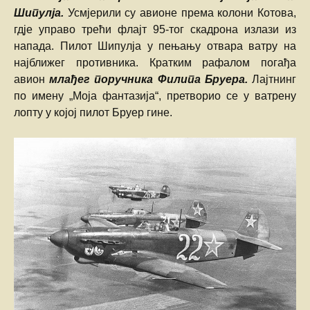
Шипулја.
Усмјерили су авионе према колони Котова,
гдје управо трећи флајт 95-тог скадрона излази из
напада. Пилот Шипулја у пењању отвара ватру на
најближег противника. Кратким рафалом погађа
авион
млађег поручника Филипа Бруера.
Лајтнинг
по имену „Моја фантазија“, претворио се у ватрену
лопту у којој пилот Бруер гине.