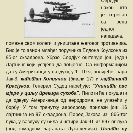
Сердјук
након што
је отресао
са репа
једног
нападача,
помаже свом колеги и уништава његовог противника.
Био је то авион млађег поручника Елдона Коулсона из
95-ог сквадрона. Убрзо Сердјук оштећује још један
Лајтнинг који успјева да побјегне. Са информацијом
да су Американци у ваздуху, у 11:10 ч, полијеће пара
Јак-3,
капетан Колдунов
(бијели 17) и
лајтанант
Красјуков.
Генерал Судец наређује:
"Учинити све
мјере у циљу прекида сукоба"
. Пилоти ће покушати
да одвуку Американце од аеродрома, не улазећи у
борбу. У том тренутку аеродрому прилази још 16
лајтнинга из 97 сквадрона. Поред Јакова из 866-тог
пука, у ваздуху су била и четири Јак-9Т из 897-ог пука
(под комадном лајтаната Лукашевича).
Пошто су