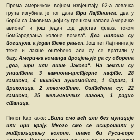
Према америчком војном извјештају, 82-а ловачка
група изгубила је тог дана
три Лајтнинга
, два у
борби са Јаковима „који су грешком напали Америчке
авионе“ и још један „од дејства флака током
бомбародвања колоне возила“.
Два пилота су
погинула, а један теже рањен.
Још пет Лајтнинга је
теже и лакше оштећено али су се вратили у
базу.
Америчка команда процјењује да су оборена
„два, три или више Јакова“. На земљи су
уништена 3 камиона-цистјерне нафте, 28
камиона, 4 штабна аутомобила, 1 барака, 1
приколица, 2 локомотиве. Оштећена су: 22
камиона, 25 жељезничких вагона, 1 радио
станица.
Пилот Кар каже:
„Били смо већ или без муниције
или при крају. Много смо се истрошили у
митраљирању колоне, иначе би Руси-горе