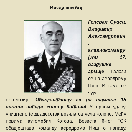
Ваздушни бој
Генерал Судец,
Владимир
Александрович
,
главнокоманду
јући 17.
ваздушне
армије
налази
се на аеродрому
Ниш. И тамо се
чују
експлозије.
Обавјештавају га да најмање 15
авиона напада колону Котова!
У првом удару,
уништено је двадесетак возила са чела колоне. Међу
првима аутомобил Котова. Везиста 6-тог ГСК
обавјештава команду аеродрома Ниш о нападу.