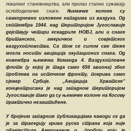
локалног становништва, али пролаз стално сужавају
ослободилачке снаге.
Њемачке колоне су
свакодневно изложене нападима из ваздуха. Од
септембра 1944. над територијом Југославије
дејствују четири ескадриле НОВЈ, али и снаге
британског, америчког и совјетског
ваздухопловства. Са том се силом све теже
могла носити авијација окупационих снага. Од
новембра њемачка Команда 4. Ваздухопловне
флоте (у којој је тада само 656 авиона) због
проблема на источном фронту, покрива само
сјевер Србије. „Авијација Хрватске“
концентрисана је над западном територијом
Југославије тако да су њемачке колоне на Косову
практично незаштићене.
У бројним западним публикацијама наводи се да
је за трагедију крива руска страна која није
обавјестила Американце о „пробоју који је