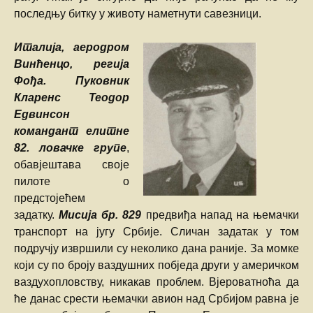
последњу битку у животу наметнути савезници.
Италија, аеродром
Винћенцо, регија
Фођа. Пуковник
Кларенс Теодор
Едвинсон
командант елитне
82. ловачке групе
,
обавјештава своје
пилоте о
предстојећем
задатку.
Мисија бр. 829
предвиђа напад на њемачки
транспорт на југу Србије. Сличан задатак у том
подручју извршили су неколико дана раније. За момке
који су по броју ваздушних побједа други у америчком
ваздухопловству, никакав проблем. Вјероватноћа да
ће данас срести њемачки авион над Србијом равна је