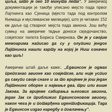
циља, што је око 10 минута лета“.
У америчкој
документацији је такође уписано мејсто пада првог
Лајтнинга као Сјеница (мјесто тада под контролом
Њемаца и муслиманске милиције), што је читавих 152
км даље од стварног мејста пада авиона. Још већу
сумњу на америчке твдње доноси свједочанство,
совјетског пилота Бориса Смирнова.
Он је у својим
мемоарима написао да су у олупини јендог
Лајтнинга нашли карту на којој је Ниш означен
као циљ!
Амерички штаб даље каже:.
„Едвинсон је одмах
препознао авионе као совјетске, али није успио
да сакупи своје снаге и за то вријеме је још један
Лајтннинг оборен и најмање два, три или више
Јакова. За вријеме сабирања његових авиона,
један Јак се приближио Едвинсоновом авиону,
након чега је и потврђена идентификација. Тада
је Едвинсон издао наредбу о повлачењу“.