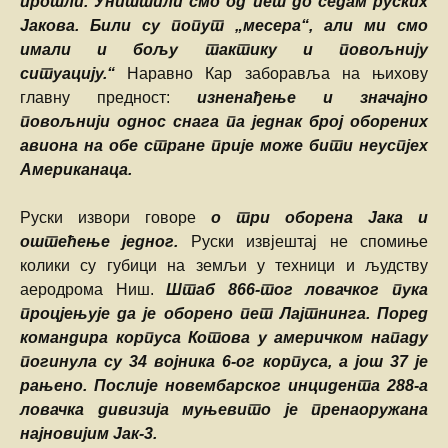
прошли. Уништили смо од пет до седам руских
Јакова. Били су попут „месера“, али ми смо
имали и бољу тактику и повољнију
ситуацију.“
Наравно Кар заборавља на њихову
главну предност:
изненађење и значајно
повољнији однос снага па једнак број оборених
авиона на обе стране прије може бити неуспјех
Американаца.
Руски извори говоре
о три оборена Јака и
оштећење једног.
Руски извјештај не спомиње
колики су губици на земљи у техници и људству
аеродрома Ниш.
Штаб 866-тог ловачког пука
процјењује да је оборено пет Лајтнинга.
Поред
командира корпуса Котова у америчком нападу
погинула су 34 војника 6-ог корпуса, а још 37 је
рањено. Послије новембарског инцидента 288-а
ловачка дивизија муњевито је пренаоружана
најновијим Јак-3.