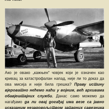
Ако је овако „кажњен“ човјек који је означен као
кривац за катастрофалан напад, није ли то доказ да
ова мисија и није била грешка?
Праву истину
вјероватно нећемо наћи у војним, већ архивама
обавјештајних служби.
Данас само можемо да
нагађамо
да ли овај догађај има везе са јавно
исказаним незадовољством западних савезника