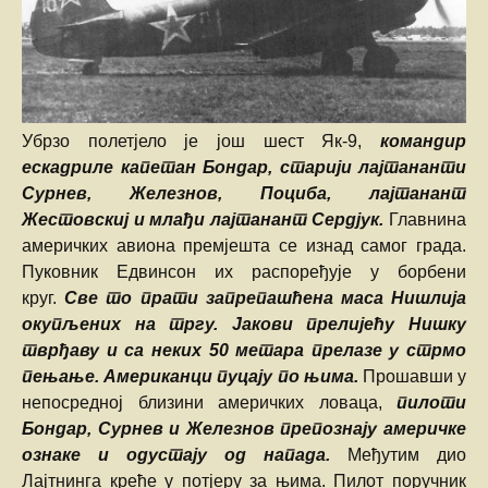
Убрзо полетјело је још шест Як-9,
командир
ескадриле капетан Бондар, старији лајтананти
Сурнев, Железнов, Поциба, лајтанант
Жестовскиј и млађи лајтанант Сердјук.
Главнина
америчких авиона премјешта се изнад самог града.
Пуковник Едвинсон их распоређује у борбени
круг.
Све то прати запрепашћена маса Нишлија
окупљених на тргу. Јакови прелијећу Нишку
тврђаву и са неких 50 метара прелазе у стрмо
пењање.
Американци пуцају по њима.
Прошавши у
непосредној близини америчких ловаца,
пилоти
Бондар, Сурнев и Железнов препознају америчке
ознаке и одустају од напада.
Међутим дио
Лајтнинга креће у потјеру за њима. Пилот поручник