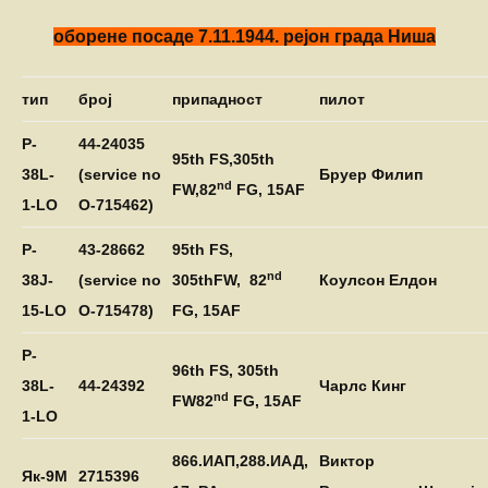
оборене посаде 7.11.1944. рејон града Ниша
тип
број
припадност
пилот
P
-
44-24035
95
th
FS
,305
th
38
L
-
(
service
no
Бруер Филип
nd
FW,
82
FG
, 15
AF
1-
LO
O
-715462)
P-
43-28662
95
th
FS,
nd
38J-
(service no
305
th
FW,
82
Коулсон Елдон
15-LO
O-715478)
FG, 15AF
P-
96th FS,
305
th
38L-
44-24392
Чарлс Кинг
nd
FW
82
FG, 15AF
1-LO
866.ИАП,288.ИАД,
Виктор
Як-9
M
2715396