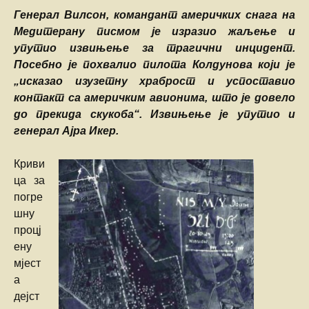
Генерал Вилсон, командант америчких снага на
Медитерану писмом је изразио жаљење и
упутио извињење за трагични инцидент.
Посебно је похвалио пилота Колдунова који је
„исказао изузетну храброст и успоставио
контакт са америчким авионима, што је довело
до прекида скукоба“. Извињење је упутио и
генерал Ајра Икер.
Криви
ца за
погре
шну
процј
ену
мјест
а
дејст