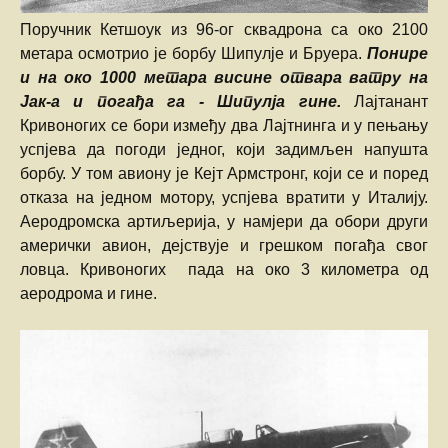
Поручник Кетшоук из 96-ог сквадрона са око 2100
метара осмотрио је борбу Шипулје и Бруера.
Понире
и на око 1000 метара висине отвара ватру на
Јак-а и погађа га - Шипулја гине.
Лајтанант
Кривоногих се бори између два Лајтнинга и у пењању
успјева да погоди једног, који задимљен напушта
борбу. У том авиону је Кејт Армстронг, који се и поред
отказа на једном мотору, успјева вратити у Италију.
Аеродромска артиљерија, у намјери да обори други
амерички авион, дејствује и грешком погађа свог
ловца. Кривоногих пада на око 3 километра од
аеродрома и гине.