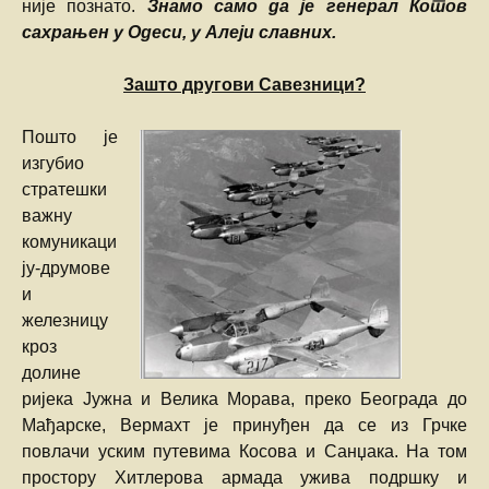
није познато.
Знамо само да је генерал Котов
сахрањен у Одеси, у Алеји славних.
Зашто другови Савезници?
Пошто је
изгубио
стратешки
важну
комуникаци
ју-друмове
и
железницу
кроз
долине
ријека Јужна и Велика Морава, преко Београда до
Мађарске, Вермахт је принуђен да се из Грчке
повлачи уским путевима Косова и Санџака. На том
простору Хитлерова армада ужива подршку и