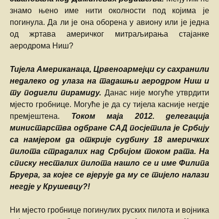
знамо њено име нити околности под којима је
погинула. Да ли је она оборена у авиону или је једна
од жртава америчког митраљирања стајанке
аеродрома Ниш?
Тијела Американаца, Црвеноармејци су сахранили
недалеко од улаза на тадашњи аеродром Ниш и
ту подигли пирамиду.
Данас није могуће утврдити
мјесто гробнице. Могуће је да су тијела касније негдје
премјештена.
Током маја 2012. делегација
министарства одбране САД посјетила је Србију
са намјером да открије судбину 18 америчких
пилота страдалих над Србијом током рата. На
списку несталих пилота нашло се и име Филипа
Бруера, за којег се вјерује да му се тијело налази
негдје у Крушевцу?!
Ни мјесто гробнице погинулих руских пилота и војника