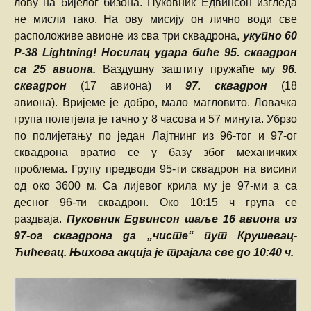
лову на бијелог бизона. Пуковник Едвинсон изгледа
не мисли тако. На ову мисију он лично води све
расположиве авионе из сва три сквадрона,
укупно 60
P-38 Lightning!
Носилац удара биће 95. сквадрон
са 25 авиона.
Ваздушну заштиту пружаће му
96.
сквадрон
(17 авиона) и
97. сквадрон
(18
авиона). Вријеме је добро, мало магловито. Ловачка
група полетјела је тачно у 8 часова и 57 минута. Убрзо
по полијетању по један Лајтнинг из 96-тог и 97-ог
сквадрона вратио се у базу због механичких
проблема. Групу предводи 95-ти сквадрон на висини
од око 3600 м. Са лијевог крила му је 97-ми а са
десног 96-ти сквадрон. Око 10:15 ч група се
раздваја.
Пуковник Едвинсон шаље 16 авиона из
97-ог сквадрона да „чисте“ пут Крушевац-
Ћићевац. Њихова акција је трајала све до 10:40 ч.