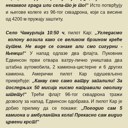
некаквог града или села-то је то!“
Исто потврђују
и његове колеге из 96-тог сквадрона, који са висине
од 4200 м пружају заштиту.
Село Чамурлија 10:50 ч
, пилот Кар:
„Угледасмо
колону возила како се великом брзином креће
путем. Не виде се ознаке али смо сигурни -
Њемци!“
У напад одлазе два флајта. Пуковник
Едвинсон први отвара ватру-лично уништава два
штабна аутомобила, 2 камиона-цистерне и 6 других
камиона. Амерички пилот Кар одушевљено
примјећује:
„Какву смо само ватру запалили! За
последњих 50 мисија нисмо направили оволику
штету!“
Трећи флајт 96-тог сквадрона тражи
дозволу за напад. Едвинсон одобрава. И пилот Кар је
добио прилику да се покаже:
„Погодио сам 5
камиона и амбулантна кола! Прекасно сам видио
црвени крст!“