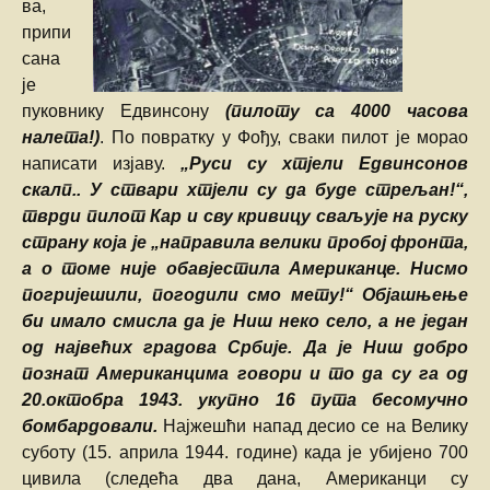
ва,
припи
сана
је
пуковнику Едвинсону
(пилоту са 4000 часова
налета!)
. По повратку у Фођу, сваки пилот је морао
написати изјаву.
„Руси су хтјели Едвинсонов
скалп.. У ствари хтјели су да буде стрељан!“,
тврди пилот Кар и сву кривицу сваљује на руску
страну која је „направила велики пробој фронта,
а о томе није обавјестила Американце. Нисмо
погријешили, погодили смо мету!“ Објашњење
би имало смисла да је Ниш неко село, а не један
од највећих градова Србије. Да је Ниш добро
познат Американцима говори и то да су га од
20.октобра 1943. укупно 16 пута бесомучно
бомбардовали.
Најжешћи напад десио се на Велику
суботу (15. априла 1944. године) када је убијено 700
цивила (следећа два дана, Американци су