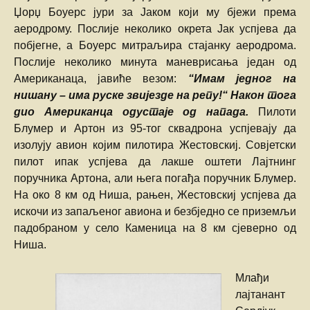
Џорџ Боуерс јури за Јаком који му бјежи према
аеродрому. Послије неколико окрета Јак успјева да
побјегне, а Боуерс митраљира стајанку аеродрома.
Послије неколико минута маневрисања један од
Американаца, јавиће везом:
“Имам једног на
нишану – има руске звијезде на репу!“
Након тога
дио Американца одустаје од напада.
Пилоти
Блумер и Артон из 95-тог сквадрона успјевају да
изолују авион којим пилотира Жестовскиј. Совјетски
пилот ипак успјева да лакше оштети Лајтнинг
поручника Артона, али њега погађа поручник Блумер.
На око 8 км од Ниша, рањен, Жестовскиј успјева да
искочи из запаљеног авиона и безбједно се приземљи
падобраном у село Каменица на 8 км сјеверно од
Ниша.
Млађи
лајтанант