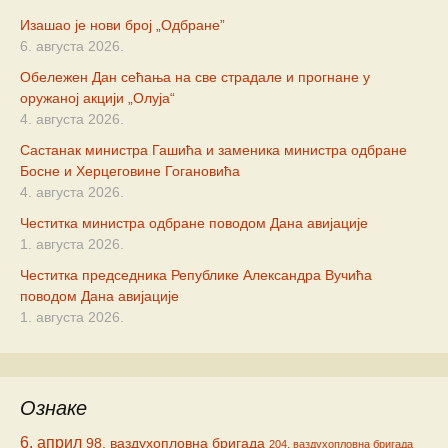
Изашао је нови број „Одбране”
6. августа 2026.
Обележен Дан сећања на све страдале и прогнане у
оружаној акцији „Олуја“
4. августа 2026.
Састанак министра Гашића и заменика министра одбране
Босне и Херцеговине Гогановића
4. августа 2026.
Честитка министра одбране поводом Дана авијације
1. августа 2026.
Честитка председника Републике Александра Вучића
поводом Дана авијације
1. августа 2026.
Ознаке
6. април
98. ваздухопловна бригада
204. ваздухопловна бригада