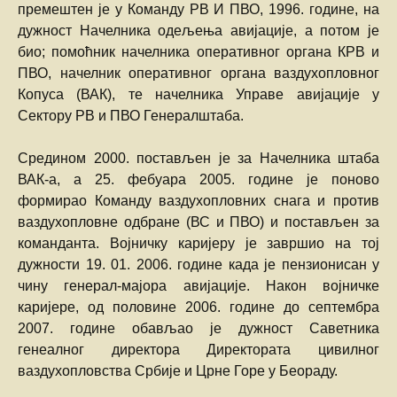
премештен је у Команду РВ И ПВО, 1996. године, на
дужност Начелника одељења авијације, а потом је
био; помоћник начелника оперативног органа КРВ и
ПВО, начелник оперативног органа ваздухопловног
Копуса (ВАК), те начелника Управе авијације у
Сектору РВ и ПВО Генералштаба.
Средином 2000. постављен је за Начелника штаба
ВАК-а, а 25. фебуара 2005. године је поново
формирао Команду ваздухопловних снага и против
ваздухопловне одбране (ВС и ПВО) и постављен за
команданта. Војничку каријеру је завршио на тој
дужности 19. 01. 2006. године када је пензионисан у
чину генерал-мајора авијације. Након војничке
каријере, од половине 2006. године до септембра
2007. године обављао је дужност Саветника
генеалног директора Директората цивилног
ваздухопловства Србије и Црне Горе у Беораду.