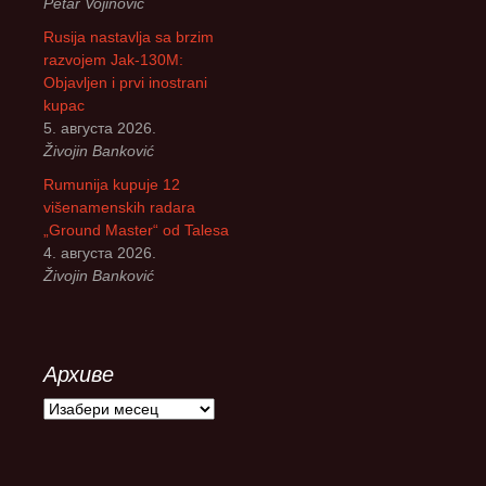
Petar Vojinovic
Rusija nastavlja sa brzim
razvojem Jak-130M:
Objavljen i prvi inostrani
kupac
5. августа 2026.
Živojin Banković
Rumunija kupuje 12
višenamenskih radara
„Ground Master“ od Talesa
4. августа 2026.
Živojin Banković
Архиве
А
р
х
и