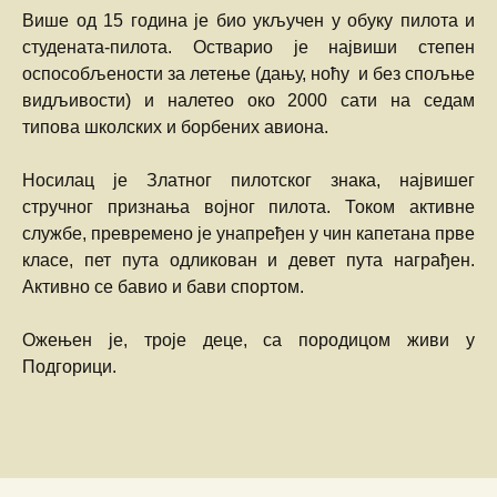
Више од 15 година је био укључен у обуку пилота и
студената-пилота. Остварио је највиши степен
оспособљености за летење (дању, ноћу и без спољње
видљивости) и налетео око 2000 сати на седам
типова школских и борбених авиона.
Носилац је Златног пилотског знака, највишег
стручног признања војног пилота. Током активне
службе, превремено је унапређен у чин капетана прве
класе, пет пута одликован и девет пута награђен.
Активно се бавио и бави спортом.
Ожењен је, троје деце, са породицом живи у
Подгорици.