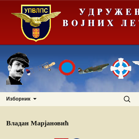
Скочи
Претра
Изборник
на
за:
садржај
Владан Марјановић