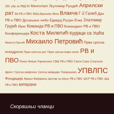
Априлски
In Memoriam
Љутомир Рундић
250. рбр за ПВД
рат
Влакча
Г-2
Галеб
Дан
ВА РВ и ПВО
ВШЦ Краљево
Веза
Златомир
РВ и ПВО
Досањано небо
Едвард Русјан
Ечка
Грујић
Команда РВ и ПВО
Ириг
Командант РВ и ПВО
Коста Милетић
Курјаци са Ушћа
Конференција
Михаило Петровић
Прва српска
Милета Протић
РВ и
ескадрила
Први светски рат
Први српски војни пилот
ПВО
Ранко Живак
Рајловчани
СВШ РВ и ПВО
Свети Сава
Солунски
УПВЛПС
фронт
Српска авијатика
Српска авијација
Товаришево
Фондација
Фрањо Фабијанец
Центар за обуку РВ и ПВО
ШСР РВ и ПВО
ШЦ
ветерани
РВ и ПВО
Скорашњи чланци