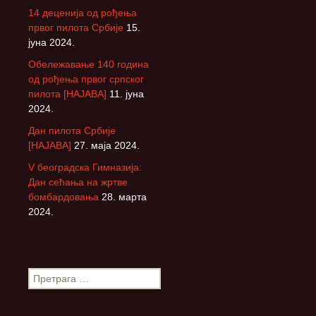
14 деценија од рођења
првог пилота Србије
15.
јуна 2024.
Обележавање 140 година
од рођења првог српског
пилота [НАЈАВА]
11. јуна
2024.
Дан пилота Србије
[НАЈАВА]
27. маја 2024.
V београдска Гимназија:
Дан сећања на жртве
бомбардовања
28. марта
2024.
П
р
е