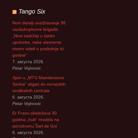
т
р
Tango Six
а
г
Novi detalji uvežbavanja 98.
а
vazduhoplovne brigade:
з
„Novi sadržaji u taktici
а
upotrebe, neke elemente
:
nismo videli u poslednje tri
godine“
7. августа 2026.
Petar Vojinovic
Spor u „MTU Maintenance
Serbia“ stigao do evropskih
sindikalnih centrala
6. августа 2026.
Petar Vojinovic
Er Frans obeležava 30
godina „hub“ modela na
aerodromu Šarl de Gol
6. августа 2026.