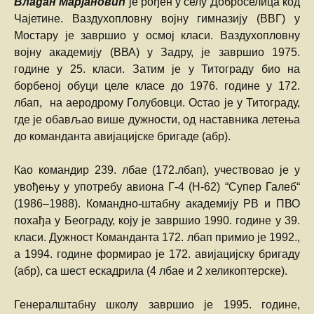
Владан Марјановић
је рођен у селу Доброселица код
Чајетине. Ваздухопловну војну гимназију (ВВГ) у
Мостару је завршио у осмој класи. Ваздухопловну
војну академију (ВВА) у Задру, је завршио 1975.
године у 25. класи. Затим је у Титограду био на
борбеној обуци целе класе до 1976. године у 172.
лбап, на аеродрому Голубовци. Остао је у Титограду,
где је обављао више дужности, од наставника летења
до команданта авијацијске бригаде (абр).
Као командир 239. лбае (172.лбап), учествовао је у
увођењу у употребу авиона Г-4 (Н-62) “Супер Галеб“
(1986–1988). Командно-штабну академију РВ и ПВО
похађа у Београду, коју је завршио 1990. године у 39.
класи. Дужност Команданта 172. лбап примио је 1992.,
а 1994. године формирао је 172. авијацијску бригаду
(абр), са шест ескадрила (4 лбае и 2 хеликоптерске).
Генералштабну школу завршио је 1995. године,