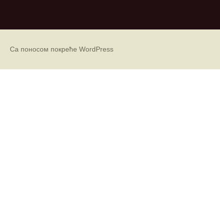
р
х
и
в
е
Са поносом покреће WordPress