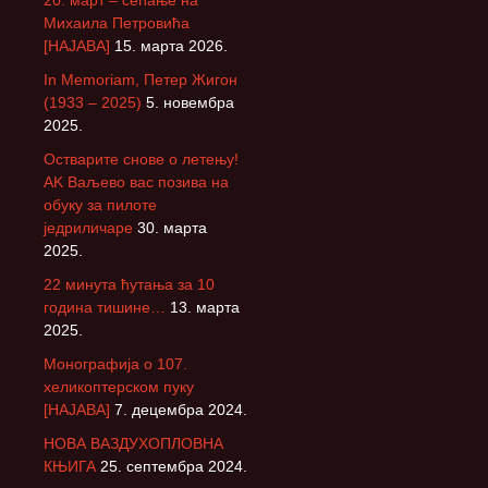
20. март – сећање на
Михаила Петровића
[НАЈАВА]
15. марта 2026.
In Memoriam, Петер Жигон
(1933 – 2025)
5. новембра
2025.
Остварите снове о летењу!
АK Ваљево вас позива на
обуку за пилоте
једриличаре
30. марта
2025.
22 минута ћутања за 10
година тишине…
13. марта
2025.
Монографија о 107.
хеликоптерском пуку
[НАЈАВА]
7. децембра 2024.
НОВА ВАЗДУХОПЛОВНА
КЊИГА
25. септембра 2024.