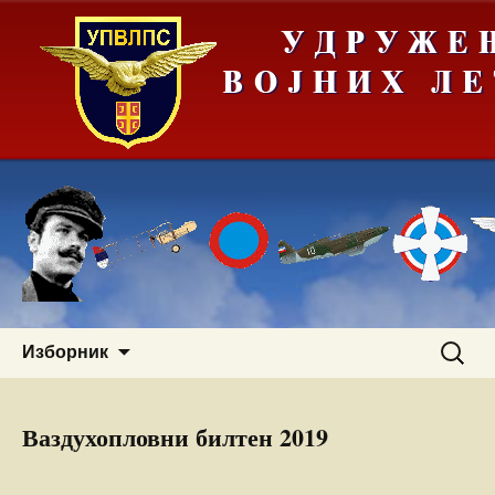
Скочи
Претра
Изборник
на
за:
садржај
Ваздухопловни билтен 2019