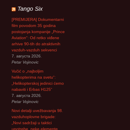
р
Tango Six
а
г
[PREMIJERA] Dokumentarni
а
film povodom 35 godina
з
postojanja kompanije „Prince
а
Aviation“: Od retko viđene
:
arhive 90-tih do atraktivnih
vazduh-vazduh sekvenci
7. августа 2026.
Petar Vojinovic
Vučić o „najboljim
helikopterima na svetu“:
„Helikopterskoj jedinici ćemo
nabaviti i Erbas H125“
7. августа 2026.
Petar Vojinovic
Novi detalji uvežbavanja 98.
vazduhoplovne brigade:
„Novi sadržaji u taktici
upotrebe, neke elemente