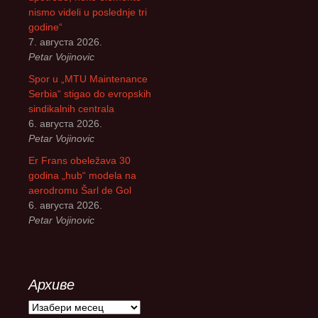
nismo videli u poslednje tri
godine“
7. августа 2026.
Petar Vojinovic
Spor u „MTU Maintenance
Serbia“ stigao do evropskih
sindikalnih centrala
6. августа 2026.
Petar Vojinovic
Er Frans obeležava 30
godina „hub“ modela na
aerodromu Šarl de Gol
6. августа 2026.
Petar Vojinovic
Архиве
А