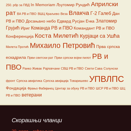
Априлски
In Memoriam
Љутомир Рундић
250. рбр за ПВД
рат
Влакча
Г-2
Галеб
Дан
ВА РВ и ПВО
ВШЦ Краљево
Веза
Златомир
РВ и ПВО
Досањано небо
Едвард Русјан
Ечка
Грујић
Команда РВ и ПВО
Ириг
Командант РВ и ПВО
Коста Милетић
Курјаци са Ушћа
Конференција
Михаило Петровић
Прва српска
Милета Протић
РВ и
ескадрила
Први светски рат
Први српски војни пилот
ПВО
Ранко Живак
Рајловчани
СВШ РВ и ПВО
Свети Сава
Солунски
УПВЛПС
фронт
Српска авијатика
Српска авијација
Товаришево
Фондација
Фрањо Фабијанец
Центар за обуку РВ и ПВО
ШСР РВ и ПВО
ШЦ
ветерани
РВ и ПВО
Скорашњи чланци