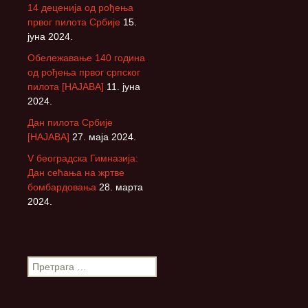
14 деценија од рођења
првог пилота Србије
15.
јуна 2024.
Обележавање 140 година
од рођења првог српског
пилота [НАЈАВА]
11. јуна
2024.
Дан пилота Србије
[НАЈАВА]
27. маја 2024.
V београдска Гимназија:
Дан сећања на жртве
бомбардовања
28. марта
2024.
П
р
е
т