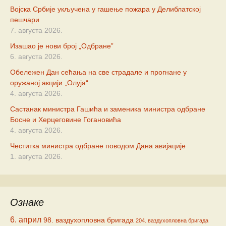
Војска Србије укључена у гашење пожара у Делиблатској
пешчари
7. августа 2026.
Изашао је нови број „Одбране”
6. августа 2026.
Обележен Дан сећања на све страдале и прогнане у
оружаној акцији „Олуја“
4. августа 2026.
Састанак министра Гашића и заменика министра одбране
Босне и Херцеговине Гогановића
4. августа 2026.
Честитка министра одбране поводом Дана авијације
1. августа 2026.
Ознаке
6. април
98. ваздухопловна бригада
204. ваздухопловна бригада