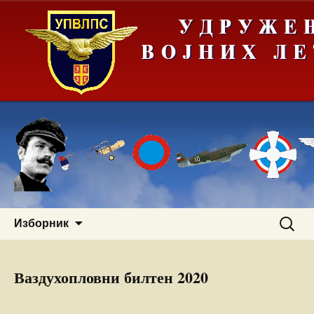
Скочи
Претра
Изборник
на
за:
садржај
Ваздухопловни билтен 2020