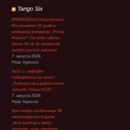
р
Tango Six
а
г
[PREMIJERA] Dokumentarni
а
film povodom 35 godina
з
postojanja kompanije „Prince
а
Aviation“: Od retko viđene
:
arhive 90-tih do atraktivnih
vazduh-vazduh sekvenci
7. августа 2026.
Petar Vojinovic
Vučić o „najboljim
helikopterima na svetu“:
„Helikopterskoj jedinici ćemo
nabaviti i Erbas H125“
7. августа 2026.
Petar Vojinovic
Novi detalji uvežbavanja 98.
vazduhoplovne brigade:
„Novi sadržaji u taktici
upotrebe, neke elemente