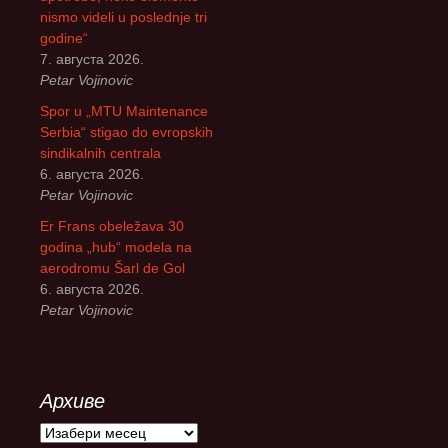
nismo videli u poslednje tri
godine“
7. августа 2026.
Petar Vojinovic
Spor u „MTU Maintenance
Serbia“ stigao do evropskih
sindikalnih centrala
6. августа 2026.
Petar Vojinovic
Er Frans obeležava 30
godina „hub“ modela na
aerodromu Šarl de Gol
6. августа 2026.
Petar Vojinovic
Архиве
А