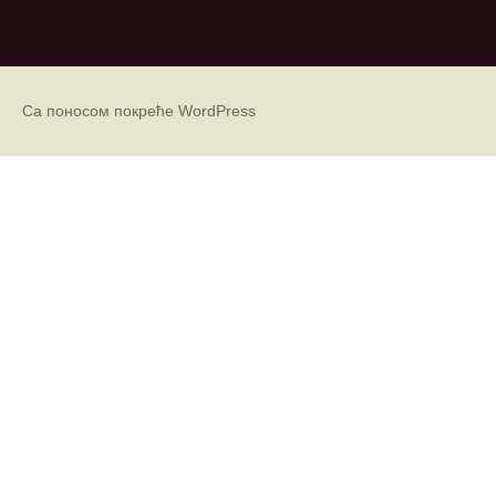
р
х
и
в
е
Са поносом покреће WordPress