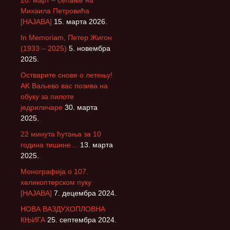
20. март – сећање на
Михаила Петровића
[НАЈАВА]
15. марта 2026.
In Memoriam, Петер Жигон
(1933 – 2025)
5. новембра
2025.
Остварите снове о летењу!
АK Ваљево вас позива на
обуку за пилоте
једриличаре
30. марта
2025.
22 минута ћутања за 10
година тишине…
13. марта
2025.
Монографија о 107.
хеликоптерском пуку
[НАЈАВА]
7. децембра 2024.
НОВА ВАЗДУХОПЛОВНА
КЊИГА
25. септембра 2024.