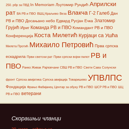
Априлски
In Memoriam
Љутомир Рундић
250. рбр за ПВД
рат
Влакча
Г-2
Галеб
Дан
ВА РВ и ПВО
ВШЦ Краљево
Веза
Златомир
РВ и ПВО
Досањано небо
Едвард Русјан
Ечка
Грујић
Команда РВ и ПВО
Ириг
Командант РВ и ПВО
Коста Милетић
Курјаци са Ушћа
Конференција
Михаило Петровић
Прва српска
Милета Протић
РВ и
ескадрила
Први светски рат
Први српски војни пилот
ПВО
Ранко Живак
Рајловчани
СВШ РВ и ПВО
Свети Сава
Солунски
УПВЛПС
фронт
Српска авијатика
Српска авијација
Товаришево
Фондација
Фрањо Фабијанец
Центар за обуку РВ и ПВО
ШСР РВ и ПВО
ШЦ
ветерани
РВ и ПВО
Скорашњи чланци