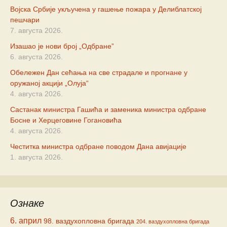
Војска Србије укључена у гашење пожара у Делиблатској
пешчари
7. августа 2026.
Изашао је нови број „Одбране”
6. августа 2026.
Обележен Дан сећања на све страдале и прогнане у
оружаној акцији „Олуја“
4. августа 2026.
Састанак министра Гашића и заменика министра одбране
Босне и Херцеговине Гогановића
4. августа 2026.
Честитка министра одбране поводом Дана авијације
1. августа 2026.
Ознаке
6. април
98. ваздухопловна бригада
204. ваздухопловна бригада