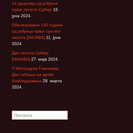
14 деценија од рођења
првог пилота Србије
15.
јуна 2024.
Обележавање 140 година
од рођења првог српског
пилота [НАЈАВА]
11. јуна
2024.
Дан пилота Србије
[НАЈАВА]
27. маја 2024.
V београдска Гимназија:
Дан сећања на жртве
бомбардовања
28. марта
2024.
П
р
е
т