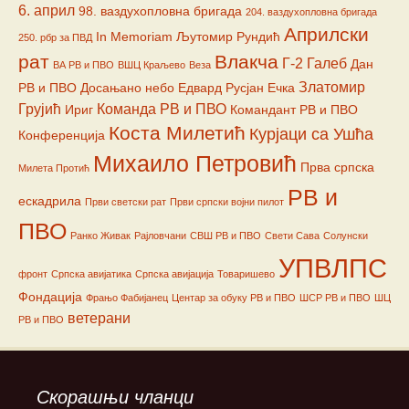
6. април
98. ваздухопловна бригада
204. ваздухопловна бригада
Априлски
In Memoriam
Љутомир Рундић
250. рбр за ПВД
рат
Влакча
Г-2
Галеб
Дан
ВА РВ и ПВО
ВШЦ Краљево
Веза
Златомир
РВ и ПВО
Досањано небо
Едвард Русјан
Ечка
Грујић
Команда РВ и ПВО
Ириг
Командант РВ и ПВО
Коста Милетић
Курјаци са Ушћа
Конференција
Михаило Петровић
Прва српска
Милета Протић
РВ и
ескадрила
Први светски рат
Први српски војни пилот
ПВО
Ранко Живак
Рајловчани
СВШ РВ и ПВО
Свети Сава
Солунски
УПВЛПС
фронт
Српска авијатика
Српска авијација
Товаришево
Фондација
Фрањо Фабијанец
Центар за обуку РВ и ПВО
ШСР РВ и ПВО
ШЦ
ветерани
РВ и ПВО
Скорашњи чланци