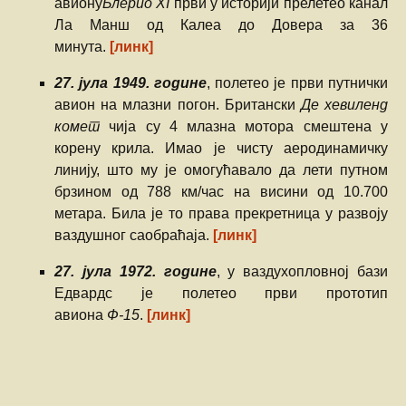
авиону
Блерио XI
први у историји прелетео канал
Ла Манш од Калеа до Довера за 36
минута.
[линк]
27. јула 1949. године
, полетео је први путнички
авион на млазни погон. Британски
Де хевиленд
комет
чија су 4 млазна мотора смештена у
корену крила. Имао је чисту аеродинамичку
линију, што му је омогућавало да лети путном
брзином од 788 км/час на висини од 10.700
метара. Била је то права прекретница у развоју
ваздушног саобраћаја.
[линк]
27. јула 1972. године
, у ваздухопловној бази
Едвардс је полетео први прототип
авиона
Ф-15
.
[линк]