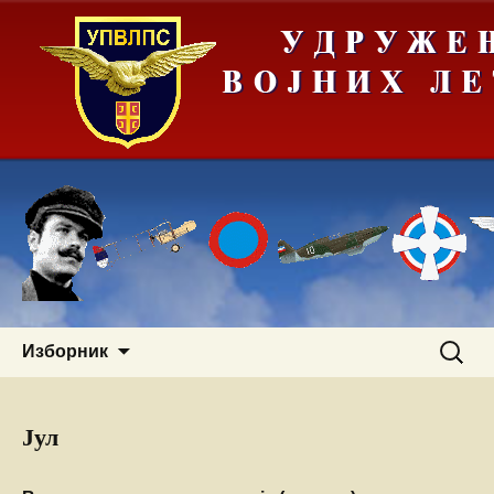
Скочи
Претра
Изборник
на
за:
садржај
Јул