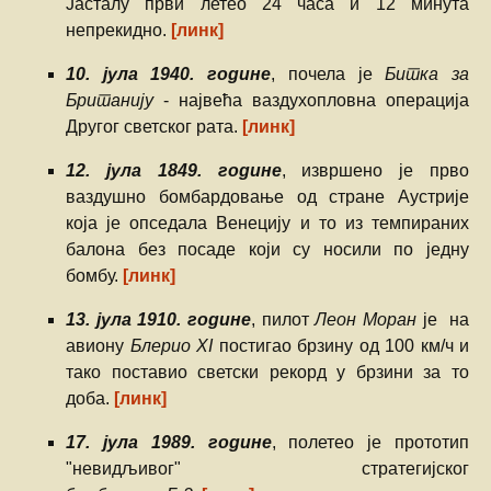
Јасталу први летео 24 часа и 12 минута
непрекидно.
[линк]
10. јула 1940. године
, почела је
Битка за
Британију
- највећа ваздухопловна операција
Другог светског рата.
[линк]
12. јула 1849. године
, извршено је прво
ваздушно бомбардовање од стране Аустрије
која је опседала Венецију и то из темпираних
балона без посаде који су носили по једну
бомбу.
[линк]
13. јула 1910. године
, пилот
Леон Моран
је на
авиону
Блерио XI
постигао брзину од 100 км/ч и
тако поставио светски рекорд у брзини за то
доба.
[линк]
17. јула 1989. године
, полетео је прототип
"невидљивог" стратегијског