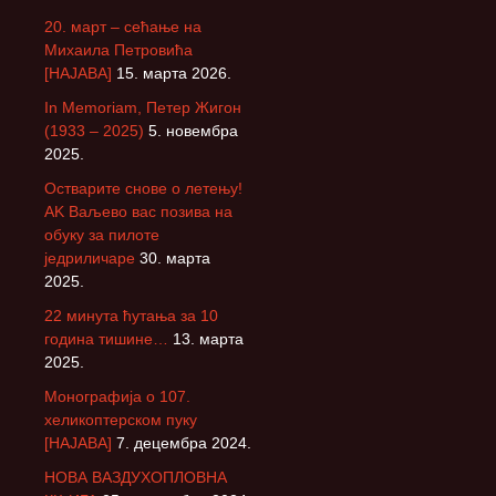
20. март – сећање на
Михаила Петровића
[НАЈАВА]
15. марта 2026.
In Memoriam, Петер Жигон
(1933 – 2025)
5. новембра
2025.
Остварите снове о летењу!
АK Ваљево вас позива на
обуку за пилоте
једриличаре
30. марта
2025.
22 минута ћутања за 10
година тишине…
13. марта
2025.
Монографија о 107.
хеликоптерском пуку
[НАЈАВА]
7. децембра 2024.
НОВА ВАЗДУХОПЛОВНА