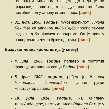
генералом Миланом Узелцем. До тада је по
формацији наше војске, ваздухопловство било
помоћни род у склопу инжињерије.
[линк]
31. јула 1956. године
, пуковник-пилот
Никола
Лекић
је са авионом
Ф-86 Сејбр
пробио звучни
зид изнад батајничког аеродрома. Он је први у
нашој земљи летео брже од звука.
[линк]
Ваздухопловна хронологија (у свету)
4. јула 1986. године
, полетео је прототип
француског авиона ловца
Рафал
.
[линк]
8. јула 1892. године
, рођен је
Николај
Николајевич Поликарпов
, чувени руски
конструктор авиона.
[линк]
10. јула 1914. године
, на биплану
типа
Албатрос
, немачки пилот
Рајнолд Бем
је у