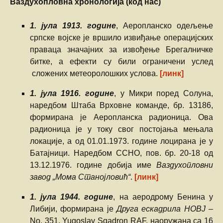
Ваздухопловна хронологија (код нас)
1. јула 1913. године
, Аеропланско одељење
српске војске је вршило извиђање операцијских
праваца значајних за извођење Брегалничке
битке, а ефекти су били ограничени услед
сложених метеоролошких услова.
[линк]
1. јула 1916. године
, у Микри поред Солуна,
наредбом Штаба Врховне команде, бр. 13186,
формирана је Аеропланска радионица. Ова
радионица је у току свог постојања мењала
локације, а од 01.01.1973. године лоцирана је у
Батајници. Наредбом ССНО, пов. бр. 20-18 од
13.12.1976. године добија име
Ваздухопловни
завод „Мома Станојловић“
.
[линк]
1. јула 1944. године
, на аеродрому Бенина у
Либији, формирана је
Друга ескадрила НОВЈ
–
No. 351. Yugoslav Sqadron RAF, наоружана са 16