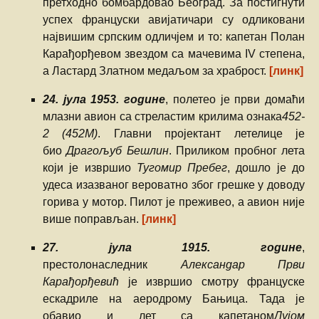
претходно бомбардовао Београд. За постигнути
успех француски авијатичари су одликовани
највишим српским одличјем и то: капетан Полан
Карађорђевом звездом са мачевима IV степена,
а Ластард Златном медаљом за храброст.
[линк]
24. јула 1953. године
, полетео је први домаћи
млазни авион са стреластим крилима ознака
452-
2 (452М)
. Главни пројектант летелице је
био
Драгољуб Бешлин
. Приликом пробног лета
који је извршио
Тугомир Пребег
, дошло је до
удеса изазваног вероватно због грешке у доводу
горива у мотор. Пилот је преживео, а авион није
више поправљан.
[линк]
27. јула 1915. године
,
престолонаследник
Александар Први
Карађорђевић
је извршио смотру француске
ескадриле на аеродрому Бањица. Тада је
обавио и лет са капетаном
Лујом