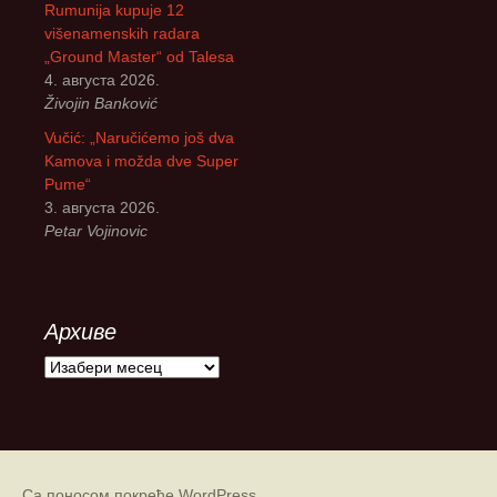
Rumunija kupuje 12
višenamenskih radara
„Ground Master“ od Talesa
4. августа 2026.
Živojin Banković
Vučić: „Naručićemo još dva
Kamova i možda dve Super
Pume“
3. августа 2026.
Petar Vojinovic
Архиве
А
р
х
и
в
е
Са поносом покреће WordPress