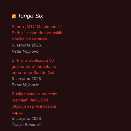
е
т
р
Tango Six
а
г
Spor u „MTU Maintenance
а
Serbia“ stigao do evropskih
з
sindikalnih centrala
а
6. августа 2026.
:
Petar Vojinovic
Er Frans obeležava 30
godina „hub“ modela na
aerodromu Šarl de Gol
6. августа 2026.
Petar Vojinovic
Rusija nastavlja sa brzim
razvojem Jak-130M:
Objavljen i prvi inostrani
kupac
5. августа 2026.
Živojin Banković