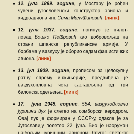
12. јула 1899. године
, у Мостару је рођен
чувени југословенски конструктор авиона и
хидроавиона инг.
Сима Милутиновић
.
[линк]
12. јула 1937. године
, погинуо је пилот-
ловац
Бошко Петровић
као добровољац на
страни шпанске републиканске армије. У
борбама у ваздуху је оборио седам фашистичких
авиона.
[линк]
13. јул 1909. године
, прописом за целокупну
ратну спрему инжињерије, предвиђена је
ваздухопловна чета састављена од три
балонска одељења.
[линк]
17. јула 1945. године
,
554. ваздухопловни
јуришни пук
је слетео на сомборски аеродром.
Овај пук је формиран у СССР-у, одакле је за
Југославију полетео 22. јуна. Био је наоружан
најбољим јуришним авионом Другог светског