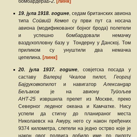
бомбардера
Б-2
.
[линк]
19. јула 1918. године
, седам британских авиона
типа
Сопвит Кемел
су први пут са носача
авиона (модификованог бојног брода) полетели
и успешно бомбардовали немачку
ваздухопловну базу у Тондерну у Данској. Том
приликом су унуштили два немачка
цепелина.
[линк]
20. јула 1937. године
, совјетска посада у
саставу
Валериј Чкалов
пилот,
Георгиј
Бајдуков
копилот и навигатор
Александар
Бељаков
је на авиону
Тупољев
АНТ-25
извршила прелет из Москве, преко
Северног леденог океана и Камчатке. Нису
успели да стигну до планираног места
Николаевск на Амуру, него су након пређених
9374 километра, слетели на једно острво које је
након овог подвига добило име по пилоту