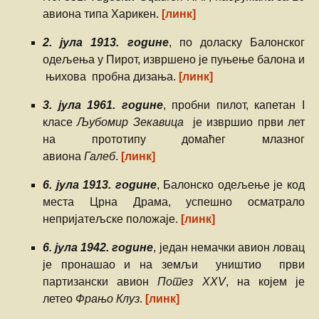
авиона типа Харикен.
[линк]
2. јула 1913. године
, по доласку Балонског
одељења у Пирот, извршено је пуњење балона и
њихова пробна дизања.
[линк]
3. јула 1961. године
, пробни пилот, капетан I
класе
Љубомир Зекавица
је извршио први лет
на прототипу домаћег млазног
авиона
Галеб
.
[линк]
6. јула 1913. године
, Балонско одељење је код
места Црна Драма, успешно осматрало
непријатељске положаје.
[линк]
6. јула 1942. године
, један немачки авион ловац
је пронашао и на земљи уништио први
партизански авион
Потез XXV
, на којем је
летео
Фрањо Клуз
.
[линк]