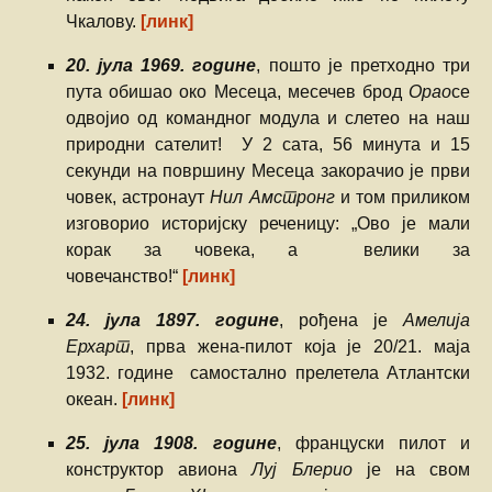
Чкалову.
[линк]
20. јула 1969. године
, пошто је претходно три
пута обишао око Месеца, месечев брод
Орао
се
одвојио од командног модула и слетео на наш
природни сателит! У 2 сата, 56 минута и 15
секунди на површину Месеца закорачио је први
човек, астронаут
Нил Амстронг
и том приликом
изговорио историјску реченицу: „Ово је мали
корак за човека, а велики за
човечанство!“
[линк]
24. јула 1897. године
, рођена је
Амелија
Ерхарт
, прва жена-пилот која је 20/21. маја
1932. године самостално прелетела Атлантски
океан.
[линк]
25. јула 1908. године
, француски пилот и
конструктор авиона
Луј Блерио
је на свом