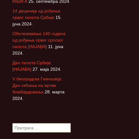
КЊИГА
25. септембра 2024.
14 деценија од рођења
првог пилота Србије
15.
јуна 2024.
Обележавање 140 година
од рођења првог српског
пилота [НАЈАВА]
11. јуна
2024.
Дан пилота Србије
[НАЈАВА]
27. маја 2024.
V београдска Гимназија:
Дан сећања на жртве
бомбардовања
28. марта
2024.
П
р