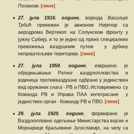
Поланом
.
[линк]
27. јула 1916. године
, војвода
Василије
Трбић
превежен је авионом Нијепор са
аеродрома Вертекоп на Солунском фронту у
јужну Србију, и то је једно од првих специјалних
превожења ваздушним путем у дубину
непријатељеве територије.
[линк]
27. јула 1959. године
, извршено је
обједињавање Ратног ваздухопловства и
јединица противваздушне одбране у јединствен
вид оружаних снага - РВ и ПВО. Истовремено су
Команда РВ и Управа ПАА интегрисане у
јединствен орган - Команду РВ и ПВО.
[линк]
29. јула 1920. године
, формирано је
Ваздухопловно одељење Министарства војске и
Морнарице Краљевине Југославије, на челу са