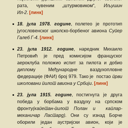
рата, чувеним „штурмовиком“,
Иљушин
Ил-2
.
[линк]
18. јула 1978. године
, полетео је прототип
југословенског школско-борбеног авиона
Супер
Галеб Г-4
.
[линк]
23. јула 1912. године
, наредник Михаило
Петровић је пред комисијом француског
аероклуба положио испит за пилота и добио
диплому Међународне ваздухопловне
федерације (ФАИ) број 979. Тако је постао
први
школовани пилот авиона у Србији
.
[линк]
23. јула 1915. године
, постигнута је друга
победа у борбама у ваздуху на српском
фронту
(капетан-пилот Полан и каплар-
механичар Ластард)
. Они су изнад Борче
оборили један аустријски авион, који је