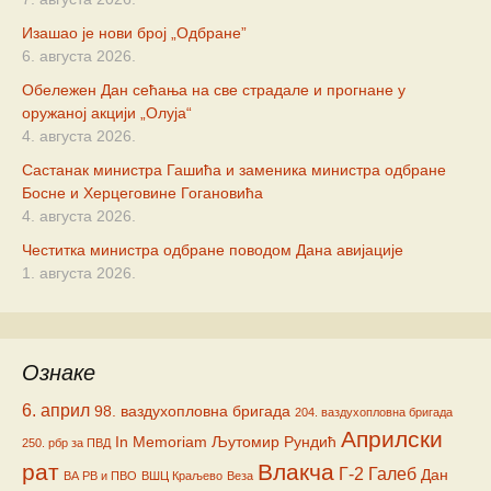
Изашао је нови број „Одбране”
6. августа 2026.
Обележен Дан сећања на све страдале и прогнане у
оружаној акцији „Олуја“
4. августа 2026.
Састанак министра Гашића и заменика министра одбране
Босне и Херцеговине Гогановића
4. августа 2026.
Честитка министра одбране поводом Дана авијације
1. августа 2026.
Ознаке
6. април
98. ваздухопловна бригада
204. ваздухопловна бригада
Априлски
In Memoriam
Љутомир Рундић
250. рбр за ПВД
рат
Влакча
Г-2
Галеб
Дан
ВА РВ и ПВО
ВШЦ Краљево
Веза