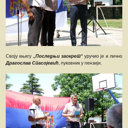
Своју књигу
„Последњи заокрет“
уручио је и лично
Драгослав Спасојевић
, пуковник у пензији.