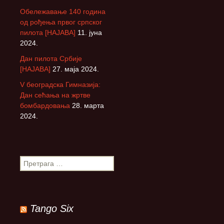
Обележавање 140 година
од рођења првог српског
пилота [НАЈАВА]
11. јуна
2024.
Дан пилота Србије
[НАЈАВА]
27. маја 2024.
V београдска Гимназија:
Дан сећања на жртве
бомбардовања
28. марта
2024.
П
р
е
т
р
Tango Six
а