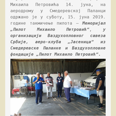
Михаила Петровића 14. јуна, на 
аеродрому у Смедеревској Паланци 
одржано је у суботу, 15. јуна 2019. 
године такмичење пилота – 
Меморијал 
„Пилот Михаило Петровић“
, 
у 
организацији Ваздухопловног савеза 
Србије, аеро-клуба „Јасеница“ из 
Смедеревске Паланке и Ваздухопловне 
фондације „Пилот Михаило Петровић“.