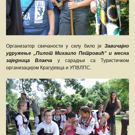
Организатор свечаности у селу било је
Завичајно
удружење „Пилот Михаило Петровић“ и месна
заједница Влакча
у сарадњи са Туристичком
организацијом Крагујевца и УПВЛПС.