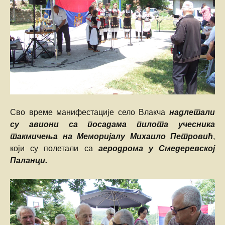
Сво време манифестације село Влакча
надлетали
су авиони са посадама пилота учесника
такмичења на Меморијалу Михаило Петровић
,
који су полетали са
аеродрома у Смедеревској
Паланци.