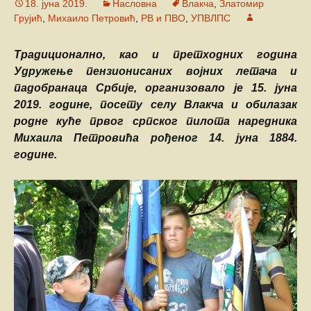
18. јуна 2019.
Насловна
Влакча
,
Златомир
Грујић
,
Михаило Петровић
,
РВ и ПВО
,
УПВЛПС
Традиционално, као и претходних година
Удружење пензионисаних војних летача и
падобранаца Србије, организовало је 15. јуна
2019. године, посету селу Влакча и обилазак
родне куће првог српског пилота наредника
Михаила Петровића рођеног 14. јуна 1884.
године.