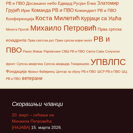
Златомир
РВ и ПВО
Досањано небо
Едвард Русјан
Ечка
Грујић
Команда РВ и ПВО
Ириг
Командант РВ и ПВО
Коста Милетић
Курјаци са Ушћа
Конференција
Михаило Петровић
Прва српска
Милета Протић
РВ и
ескадрила
Први светски рат
Први српски војни пилот
ПВО
Ранко Живак
Рајловчани
СВШ РВ и ПВО
Свети Сава
Солунски
УПВЛПС
фронт
Српска авијатика
Српска авијација
Товаришево
Фондација
Фрањо Фабијанец
Центар за обуку РВ и ПВО
ШСР РВ и ПВО
ШЦ
ветерани
РВ и ПВО
Скорашњи чланци
20. март – сећање на
Михаила Петровића
[НАЈАВА]
15. марта 2026.