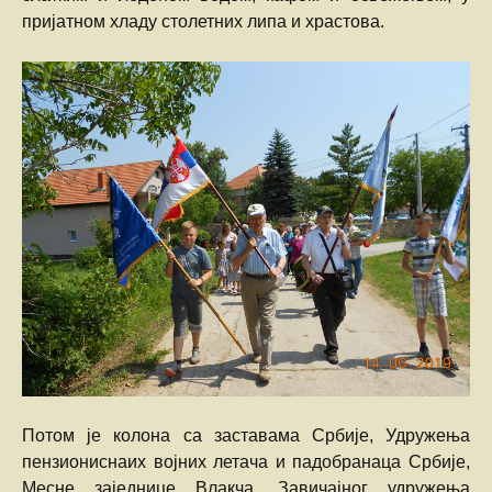
пријатном хладу столетних липа и храстова.
Потом је колона са заставама Србије, Удружења
пензиониснаих војних летача и падобранаца Србије,
Месне заједнице Влакча, Завичајног удружења