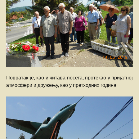
Повратак је, као и читава посета, протекао у пријатној
атмосфери и дружењу, као у претходних година.