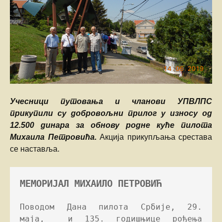
Учесници путовања и чланови УПВЛПС
прикупили су добровољни прилог у износу од
12.500 динара за обнову родне куће пилота
Михаила Петровића.
Акција прикупљања срестава
се наставља.
МЕМОРИЈАЛ МИХАИЛО ПЕТРОВИЋ
Поводом Дана пилота Србије, 29. 
маја,  и 135. годишњице рођења 