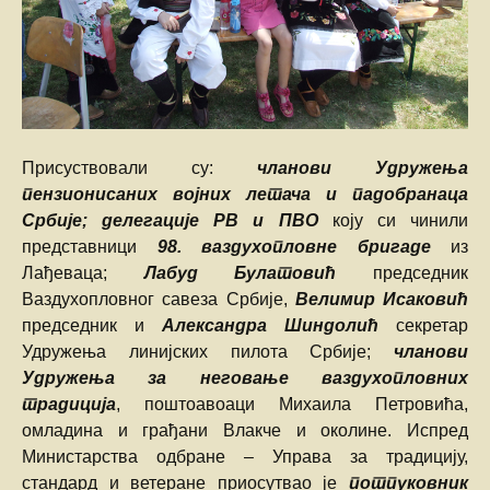
Присуствовали су:
чланови Удружења
пензионисаних војних летача и падобранаца
Србије; делегације РВ и ПВО
коју си чинили
представници
98. ваздухопловне бригаде
из
Лађеваца;
Лабуд Булатовић
председник
Ваздухопловног савеза Србије,
Велимир Исаковић
председник и
Александра Шиндолић
секретар
Удружења линијских пилота Србије;
чланови
Удружења за неговање ваздухопловних
традиција
, поштоавоаци Михаила Петровића,
омладина и грађани Влакче и околине. Испред
Министарства одбране – Управа за традицију,
стандард и ветеране приосутвао је
потпуковник