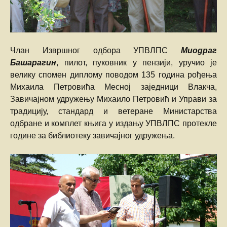
Члан Извршног одбора УПВЛПС
Миодраг
Башарагин
, пилот, пуковник у пензији, уручио је
велику спомен диплому поводом 135 година рођења
Михаила Петровића Месној заједници Влакча,
Завичајном удружењу Михаило Петровић и Управи за
традицију, стандард и ветеране Министарства
одбране и комплет књига у издању УПВЛПС протекле
године за библиотеку завичајног удружења.