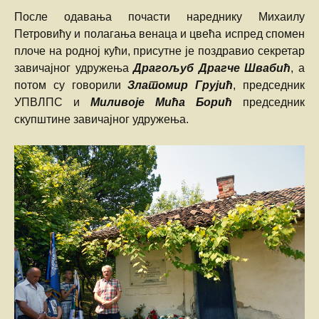
После одавања почасти нареднику Михаилу
Петровићу и полагања венаца и цвећа испред спомен
плоче на родној кући, присутне је поздравио секретар
завичајног удружења
Драгољуб Драгче Швабић
, а
потом су говорили
Златомир Грујић
, председник
УПВЛПС и
Миливоје Мића Борић
председник
скупштине завичајног удружења.