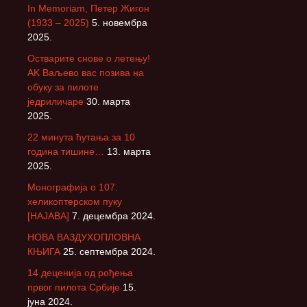
In Memoriam, Петер Жигон
(1933 – 2025)
5. новембра
2025.
Остварите снове о летењу!
АK Ваљево вас позива на
обуку за пилоте
једриличаре
30. марта
2025.
22 минута ћутања за 10
година тишине…
13. марта
2025.
Монографија о 107.
хеликоптерском пуку
[НАЈАВА]
7. децембра 2024.
НОВА ВАЗДУХОПЛОВНА
КЊИГА
25. септембра 2024.
14 деценија од рођења
првог пилота Србије
15.
јуна 2024.