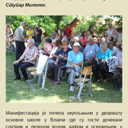
Ступар Миленко.
Манифестација је почела окупљањем у дворишту
основне школе у Влакчи где су гости дочекани
слатким и леденом водом, кафом и освежењем, у