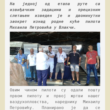
На једној од етапа руте са 
извиђачким задацима и прецизним 
слетањем изведен је и двоминутни 
заокрет изнад родне куће пилота 
Михаила Петровића у Влакчи.
Овим чином пилоти су одали пошту 
првом пилоту и првој жртви нашег 
ваздухопловства, нареднику Михаилу 
Петровићу. Планирано је да се 