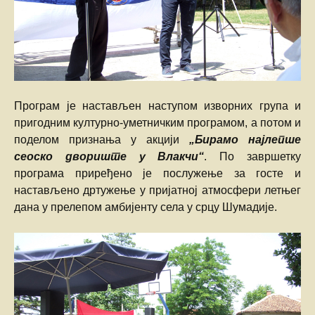
Програм је настављен наступом изворних група и
пригодним културно-уметничким програмом, а потом и
поделом признања у акцији
„Бирамо најлепше
сеоско двориште у Влакчи“
. По завршетку
програма приређено је послужење за госте и
настављено дртужење у пријатној атмосфери летњег
дана у прелепом амбијенту села у срцу Шумадије.