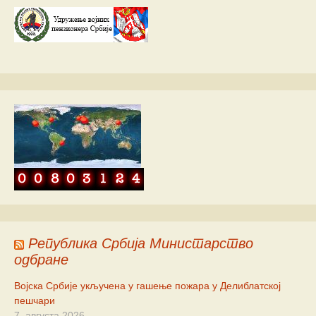
Република Србија Министарство
одбране
Војска Србије укључена у гашење пожара у Делиблатској
пешчари
7. августа 2026.