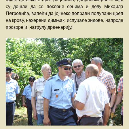
су дошли да се поклоне сенима и делу Михаила
Петровића, вапећи да јој неко поправи полупани цреп
на крову, нахерени димњак, испуцале зидове, напрсле
прозоре и натрулу дрвенарију.