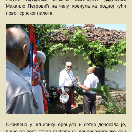
Михаило Петровић на челу, кренула ка родној кући
првог српског пилота.
Скривена у шљивику, оронула и сетна дочекала је,
више од века стара грађевина, добронамернике који