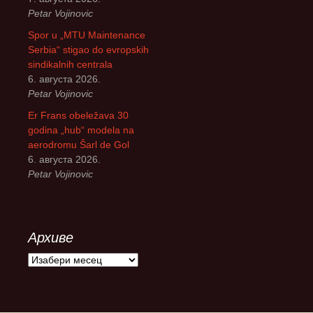
Petar Vojinovic
Spor u „MTU Maintenance
Serbia“ stigao do evropskih
sindikalnih centrala
6. августа 2026.
Petar Vojinovic
Er Frans obeležava 30
godina „hub“ modela na
aerodromu Šarl de Gol
6. августа 2026.
Petar Vojinovic
Архиве
А
р
х
и