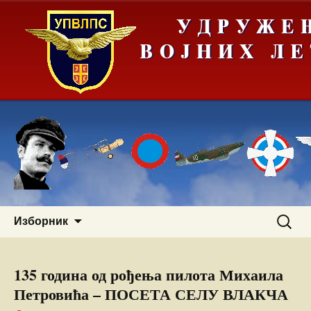
Скочи
Претра
Изборник
на
за:
садржај
135 година од рођења пилота Михаила
Петровића – ПОСЕТА СЕЛУ ВЛАКЧА