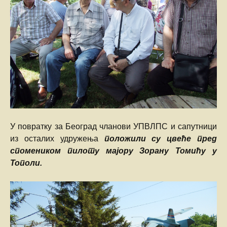
У повратку за Београд чланови УПВЛПС и сапутници
из осталих удружења
положили су цвеће пред
спомеником пилоту мајору Зорану Томићу у
Тополи.