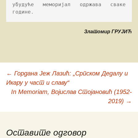
убудуће меморијал одржава сваке 
године.
Златомир ГРУЈИЋ
←
Гордана Јеж Лазић: „Српском Дедалу и
Кретање
Икару у част и славу“
In Memoriam, Војислав Стојановић (1952-
чланака
2019)
→
Оставите одговор