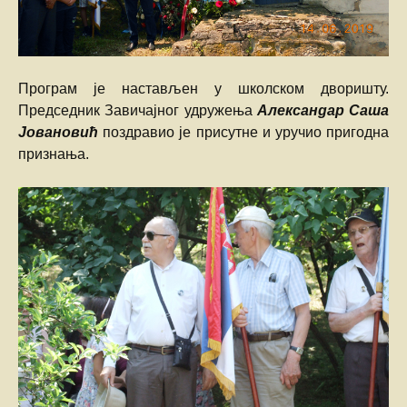
Програм је настављен у школском дворишту.
Председник Завичајног удружења
Александар Саша
Јовановић
поздравио је присутне и уручио пригодна
признања.