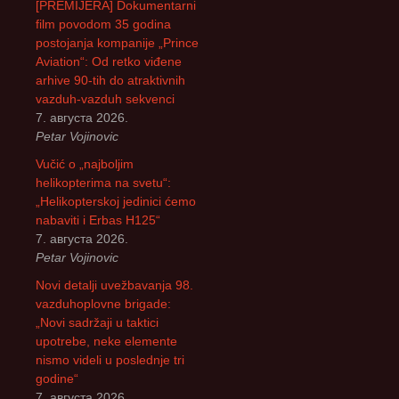
г
[PREMIJERA] Dokumentarni
а
film povodom 35 godina
з
postojanja kompanije „Prince
а
Aviation“: Od retko viđene
:
arhive 90-tih do atraktivnih
vazduh-vazduh sekvenci
7. августа 2026.
Petar Vojinovic
Vučić o „najboljim
helikopterima na svetu“:
„Helikopterskoj jedinici ćemo
nabaviti i Erbas H125“
7. августа 2026.
Petar Vojinovic
Novi detalji uvežbavanja 98.
vazduhoplovne brigade:
„Novi sadržaji u taktici
upotrebe, neke elemente
nismo videli u poslednje tri
godine“
7. августа 2026.