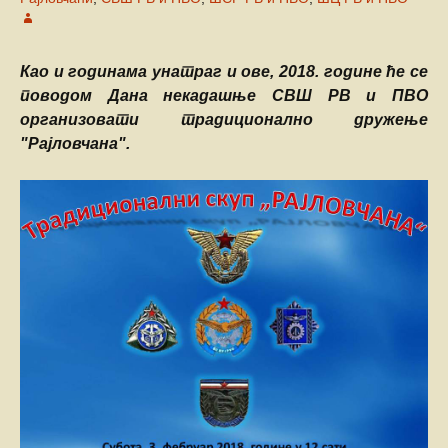
Као и годинама унатраг и ове, 2018. године ће се
поводом Дана некадашње СВШ РВ и ПВО
организовати традиционално дружење
"Рајловчана".