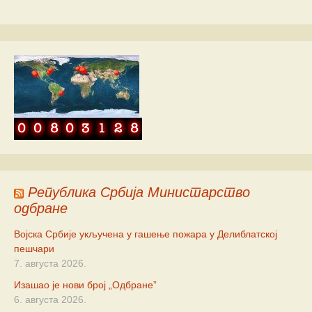
Република Србија Министарство
одбране
Војска Србије укључена у гашење пожара у Делиблатској
пешчари
7. августа 2026.
Изашао је нови број „Одбране”
6. августа 2026.