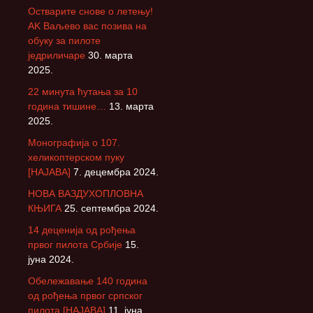
Остварите снове о летењу!
АK Ваљево вас позива на
обуку за пилоте
једриличаре
30. марта
2025.
22 минута ћутања за 10
година тишине…
13. марта
2025.
Монографија о 107.
хеликоптерском пуку
[НАЈАВА]
7. децембра 2024.
НОВА ВАЗДУХОПЛОВНА
КЊИГА
25. септембра 2024.
14 деценија од рођења
првог пилота Србије
15.
јуна 2024.
Обележавање 140 година
од рођења првог српског
пилота [НАЈАВА]
11. јуна