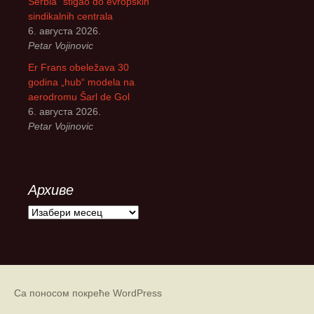
Serbia“ stigao do evropskih
sindikalnih centrala
6. августа 2026.
Petar Vojinovic
Er Frans obeležava 30
godina „hub“ modela na
aerodromu Šarl de Gol
6. августа 2026.
Petar Vojinovic
Архиве
А
р
х
и
в
е
Са поносом покреће WordPress