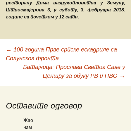
ресторану Дома ваздухопловства у Земуну,
Штросмајерова 3, у суботу, 3. фебруара 2018.
године са почетком у 12 сати.
←
100 година Прве српске ескадриле са
Кретање
Солунског фронта
Батајница: Прослава Светог Саве у
чланака
Центру за обуку РВ и ПВО
→
Оставите одговор
Жао
нам