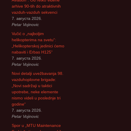
Aviation“: Od retko viđene
:
arhive 90-tih do atraktivnih
vazduh-vazduh sekvenci
7. августа 2026.
Petar Vojinovic
Vučić o „najboljim
helikopterima na svetu“:
„Helikopterskoj jedinici ćemo
nabaviti i Erbas H125“
7. августа 2026.
Petar Vojinovic
Novi detalji uvežbavanja 98.
vazduhoplovne brigade:
„Novi sadržaji u taktici
upotrebe, neke elemente
nismo videli u poslednje tri
godine“
7. августа 2026.
Petar Vojinovic
Spor u „MTU Maintenance