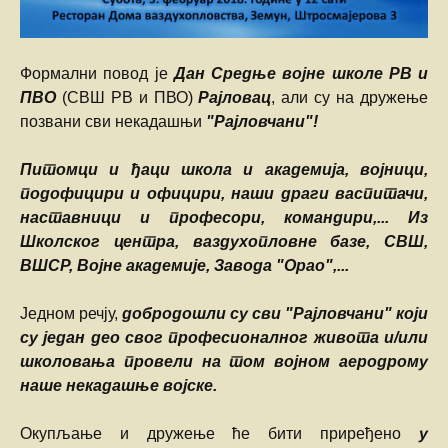
Формални повод је
Дан Средње војне школе РВ и
ПВО
(СВШ РВ и ПВО)
Рајловац
, али су на дружење
позвани сви некадашњи
"Рајловчани"!
Питомци и ђаци школа и академија, војници,
подофицири и официри, наши драги васпитачи,
наставници и професори, командири,... Из
Школског центра, ваздухопловне базе, СВШ,
ВШСР, Војне академије, Завода "Орао",...
Једном речју,
добродошли су сви "Рајловчани" који
су један део свог професионалног живота и/или
школовања провели на том војном аеродрому
наше некадашње војске.
Окупљање и дружење ће бити приређено
у