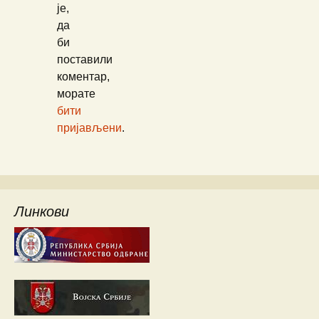
је,
да
би
поставили
коментар,
морате
бити
пријављени
.
Линкови