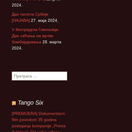
2024.
Дан пилота Србије
[НАЈАВА]
27. маја 2024.
V београдска Гимназија:
Дан сећања на жртве
бомбардовања
28. марта
2024.
П
р
е
т
р
Tango Six
а
г
[PREMIJERA] Dokumentarni
а
film povodom 35 godina
з
postojanja kompanije „Prince
а