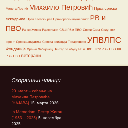
Михаило Петровић
Прва српска
Милета Протић
РВ и
ескадрила
Први светски рат
Први српски војни пилот
ПВО
Ранко Живак
Рајловчани
СВШ РВ и ПВО
Свети Сава
Солунски
УПВЛПС
фронт
Српска авијатика
Српска авијација
Товаришево
Фондација
Фрањо Фабијанец
Центар за обуку РВ и ПВО
ШСР РВ и ПВО
ШЦ
ветерани
РВ и ПВО
Скорашњи чланци
20. март – сећање на
Михаила Петровића
[НАЈАВА]
15. марта 2026.
In Memoriam, Петер Жигон
(1933 – 2025)
5. новембра
2025.