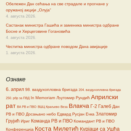
Обележен Дан сећања на све страдале и прогнане у
оружаној акцији „Олуја“
4. августа 2026.
Састанак министра Гашића и заменика министра одбране
Босне и Херцеговине Гогановића
4. августа 2026.
Честитка министра одбране поводом Дана авијације
1. августа 2026.
Ознаке
6. април
98. ваздухопловна бригада
204. ваздухопловна бригада
Априлски
In Memoriam
Љутомир Рундић
250. рбр за ПВД
рат
Влакча
Г-2
Галеб
Дан
ВА РВ и ПВО
ВШЦ Краљево
Веза
Златомир
РВ и ПВО
Досањано небо
Едвард Русјан
Ечка
Грујић
Команда РВ и ПВО
Ириг
Командант РВ и ПВО
Коста Милетић
Курјаци са Ушћа
Конференција