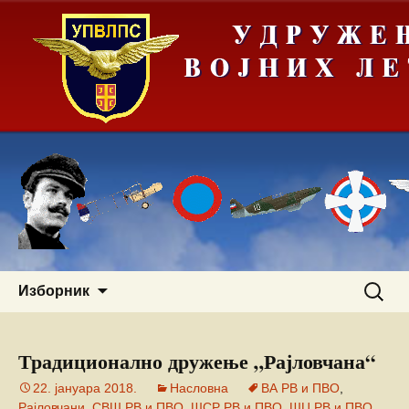
Скочи
Претра
Изборник
на
за:
садржај
Традиционално дружење „Рајловчана“
22. јануара 2018.
Насловна
ВА РВ и ПВО
,
Рајловчани
,
СВШ РВ и ПВО
,
ШСР РВ и ПВО
,
ШЦ РВ и ПВО