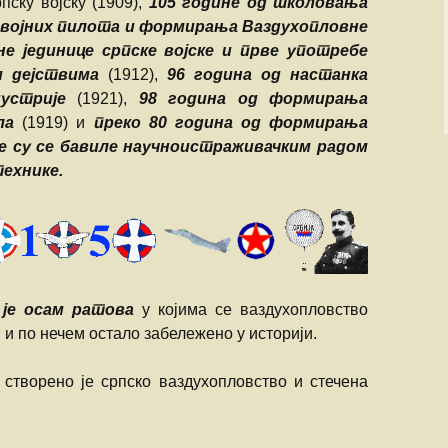
пску војску (1909),
105 године од школовања
х војних пилота и формирања Ваздухопловне
не јединице српске војске и прве употребе
м дејствима
(1912),
96 година од настанка
устрије
(1921),
98 година од формирања
ла
(1919) и
преко 80 година од формирања
је су се бавиле научноистраживачким радом
ехнике.
 је осам ратова
у којима се ваздухопловство
 и по нечем остало забележено у историји.
створено је српско ваздухопловство и стечена