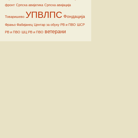
фронт
Српска авијатика
Српска авијација
УПВЛПС
Фондација
Товаришево
Фрањо Фабијанец
Центар за обуку РВ и ПВО
ШСР
ветерани
РВ и ПВО
ШЦ РВ и ПВО