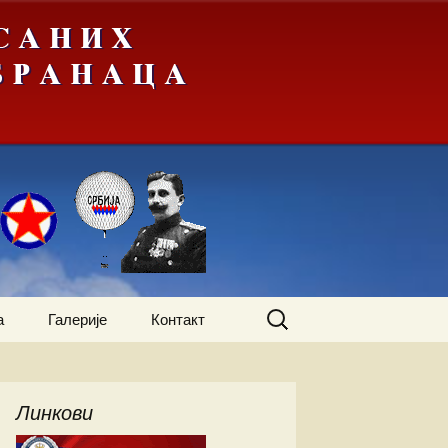
Претрага
а
Галерије
Контакт
за:
жења
А-Ђ
Линкови