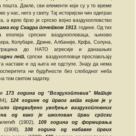
 пошта. Дакле, сви елементи који су у то време
Душко Жаркови
о у нас, него у свету. Тај историјски чин одиграо
та, а врло брзо је српско војно ваздухопловство
јама код Скадра почетком 1913.
године. Од тих
 епопеја српских ваздухопловаца, њихово
ра, Колубаре, Дрине, Албаније, Крфа, Солуна,
 Страцина до НАТО агресије и данашњих
идни лет,
српски ваздухопловци прослављају
а наставе и од њега не одступе. Знају да нема
росперитета ни будућности без слободног неба
на том светом задатку.
је
173 година од “Воздухопловиа” Матије
44),
124 године од првог акта којим је у
било предвиђено увођење ваздухопловних
на од како је школован први српски
илетић (1902),
109 година од формирања
(1908),
108 година од набавке првих