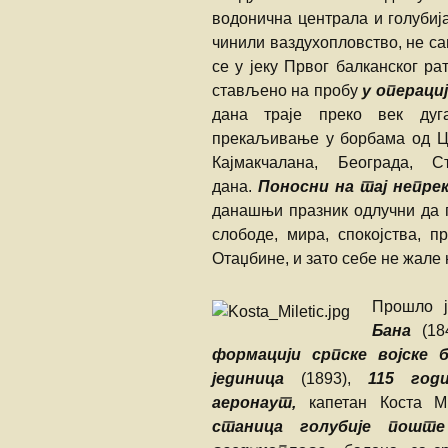
водонична централа и голубија
чинили ваздухопловство, не сам
се у јеку Првог балканског ра
стављено на пробу
у операци
дана траје преко век дуга
прекаљивање у борбама од Це
Кајмакчалана, Београда,
дана.
Поносни на тај непрек
данашњи празник одлучни да г
слободе, мира, спокојства, п
Отаџбине, и зато себе не жале 
Прошло 
Бана
(18
формацији српске војске 
јединица
(1893),
115 годи
аеронаут,
капетан Коста М
станица голубије поште