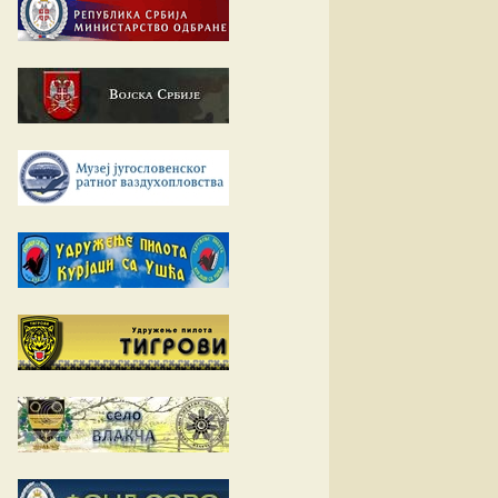
Е-К
вић
Л-О
ћ
вљевић
П-У
вљевић
товац
Ф-Ш
ц
ловић
ћ
ић
ић
вић