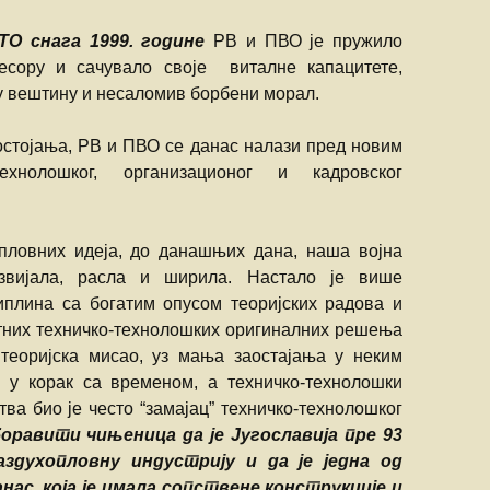
АТО снага 1999. године
РВ и ПВО је пружило
есору и сачувало своје виталне капацитете,
ну вештину и несаломив борбени морал.
постојања, РВ и ПВО се данас налази пред новим
ехнолошког, организационог и кадровског
пловних идеја, до данашњих дана, наша војна
звијала, расла и ширила. Настало је више
иплина са богатим опусом теоријских радова и
етних техничко-технолошких оригиналних решења
 теоријска мисао, уз мања заостајања у неким
 у корак са временом, а техничко-технолошки
тва био је често “замајац” техничко-технолошког
боравити чињеница да је Југославија пре 93
здухопловну индустрију и да је једна од
нас, која је имала сопствене конструкције и