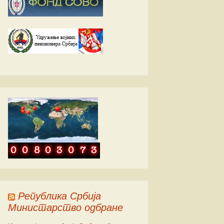
ић
ић
ић
Република Србија
Министарство одбране