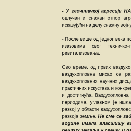
- У злочиначкој агресији Н
одлучан и снажан отпор агр
исказујући на делу снажну вој
- После више од једног века 
изазовима свог техничко-т
ревитализовања.
Сво време, од првих ваздухо
ваздухопловна мисао се ра
ваздухопловних научних дисц
практичних искустава и конкр
и достигнућа. Ваздухопловна
периодима, углавном је ишла
развој у области ваздухопловс
развоја земље.
Не сме се за
године имала властиту ва
ретких земаља у свету, и да