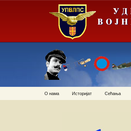
Скочи
О нама
Историјат
Сећања
на
садржај
Летачи
Први трансп
авион
Падобранци
Залеђивање