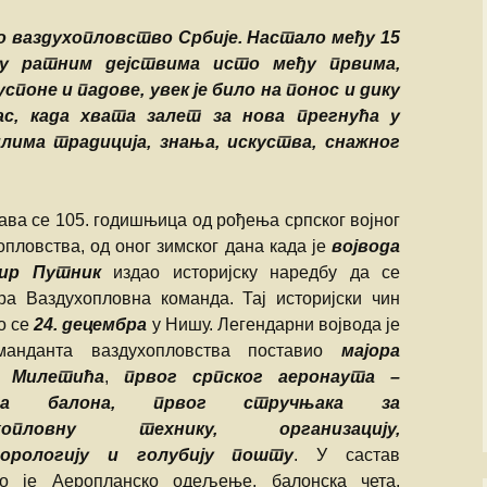
Божидар Стева
но ваздухопловство Србије. Настало међу 15
у ратним дејствима исто међу првима,
Милоје Павлов
успоне и падове, увек је било на понос и дику
ас, када хвата залет за нова прегнућа у
Љубиша Велич
лима традиција, знања, искуства, снажног
Славко Бига
ва се 105. годишњица од рођења српског војног
Спасоје Смиља
опловства, од оног зимског дана када је
војвода
ир Путник
издао историјску наредбу да се
Бранислав Пет
а Ваздухопловна команда. Тај историјски чин
Владимир Стар
о се
24. децембра
у Нишу. Легендарни војвода је
манданта ваздухопловства поставио
мајора
Владан Марјано
 Милетића
,
првог српског аеронаута –
та балона, првог стручњака за
Драган Катанић
ухопловну технику, организацију,
орологију и голубију пошту
. У састав
Ранко Живак
о је Аеропланско одељење, балонска чета,