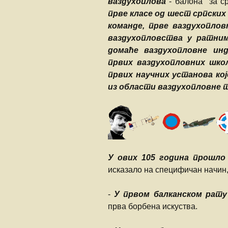
ваздухоплова
- балона за ср
прве класе од шест српски
команде, прве ваздухоплов
ваздухопловства у ратни
домаће ваздухопловне инд
првих ваздухопловних шко
првих научних установа ко
из области ваздухопловне т
У ових 105 година прошло
исказало на специфичан начин,
-
У првом балканском рату
прва борбена искуства.