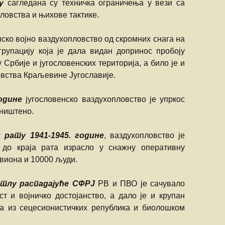
у
сагледана су техничка ограничења у вези са
ловства и њихове тактике.
ско војно ваздухопловство од скромних снага на
 групацију која је дала видан допринос пробоју
Србије и југословенских територија, а било је и
овства Краљевине Југославије.
одине
југословенско ваздухопловство је упркос
уништено.
 рату 1941-1945. године
, ваздухопловство је
 до краја рата израсло у снажну оперативну
авиона и 10000 људи.
а тлу распадајуће СФРЈ
РВ и ПВО је сачувало
т и војничко достојанство, а дало је и крупан
а из сецесионистичких република и биолошком