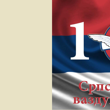
РВ и ПВО С
војске Краји
Сви смо ми
падобранци
Путник по ур
„ОДОЗГО“…
Удар лоптас
„РУНДИЋЕВ
СУПРУГА“
НОЋ УДАРА
Данко Бороје
АВИЈАЦИЈА
РЕПУБЛИКЕ
КРАЈИНЕ У 
1992-1995