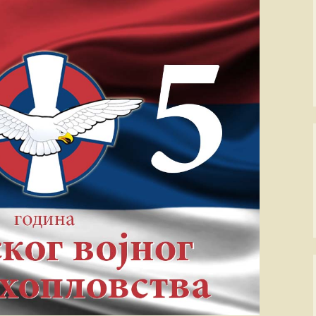
ПАЈПЕР Па-34
Ваздухопловни билтен
рпске
СЕНЕКА
2021
Миле М. Павич
не
ХТ-40 Ми-8/17
Франце Пирц
…
ХН-47 Ми-24В
Зденко Улепић
генцији
Х(Н)-42/5(М)-ГАЗЕЛА
Виктор Бубањ
те муње
Милан Симовић
А
Енвер Ћемалов
Стеван Роглић
Слободан Алаг
вић:
 СРПСКЕ
Антон Тус
РАТУ
Звонко Јурјевић