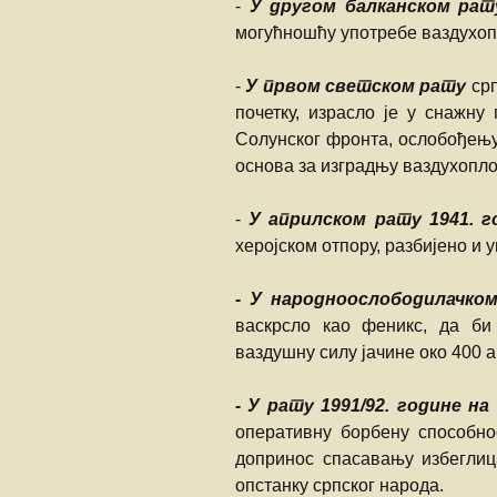
-
У другом балканском рат
могућношћу употребе ваздухоп
-
У првом светском рату
срп
почетку, израсло је у снажну
Солунског фронта, ослобођењу 
основа за изградњу ваздухопл
-
У априлском рату 1941. г
херојском отпору, разбијено и 
- У народноослободилачком
васкрсло као феникс, да би
ваздушну силу јачине око 400 
- У рату 1991/92. године н
оперативну борбену способнос
допринос спасавању избеглиц
опстанку српског народа.