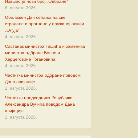
Изашао је нови број „Одбране”
новић
6. августа 2026.
Обележен Дан сећања на све
ић
страдале и прогнане у оружаној акцији
„Олуја“
ковић
4. августа 2026.
Састанак министра Гашића и заменика
министра одбране Босне и
Херцеговине Гогановића
нић
4. августа 2026.
Честитка министра одбране поводом
ровић
Дана авијације
1. августа 2026.
чевић
Честитка председника Републике
Александра Вучића поводом Дана
вић
авијације
1. августа 2026.