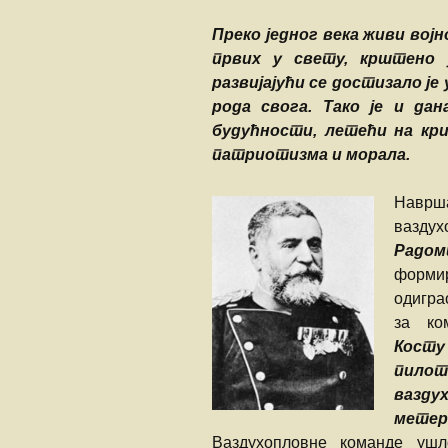
Преко једног века живи вој
првих у свету, крштено 
развијајући се достизало је 
рода свога. Тако је и дан
будућности, летећи на кри
патриотизма и морала.
Наврша
ваздух
Радом
формир
одигра
за ко
Косту
пило
вазд
метер
Ваздухопловне команде ушл