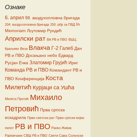
Ознаке
ћ
6. април
98. ваздухопловна бригада
In
204. ваздухопловна бригада
250. рбр за ПВД
Memoriam
Љутомир Рундић
Априлски рат
ВА РВ и ПВО
ВШЦ
Влакча
Г-2
Галеб
Дан
Краљево
Веза
РВ и ПВО
Досањано небо
Едвард
Златомир Грујић
Русјан
Ечка
Ириг
Команда РВ и ПВО
Командант РВ и
Коста
ПВО
Конференција
Милетић
Курјаци са Ушћа
Михаило
Милета Протић
Петровић
Прва српска
ескадрила
Први светски рат
Први српски војни
РВ и ПВО
пилот
Ранко Живак
Рајловчани
СВШ РВ и ПВО
Свети Сава
Солунски