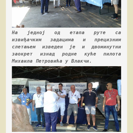
На једној од етапа руте са 
извиђачким задацима и прецизним 
слетањем изведен је и двоминутни 
заокрет изнад родне куће пилота 
Михаила Петровића у Влакчи.