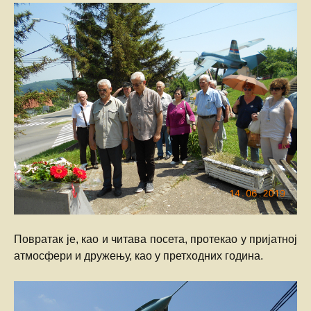
Повратак је, као и читава посета, протекао у пријатној
атмосфери и дружењу, као у претходних година.