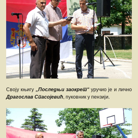
Своју књигу
„Последњи заокрет“
уручио је и лично
Драгослав Спасојевић
, пуковник у пензији.