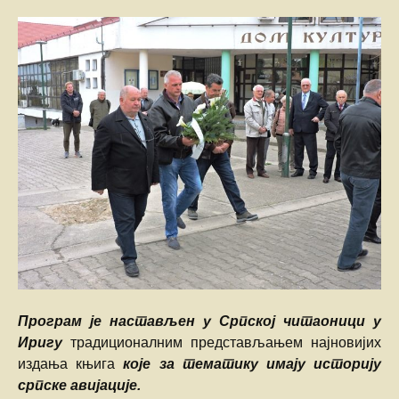
Програм је настављен у Српској читаоници у
Иригу
традиционалним представљањем најновијих
издања књига
којe за тематику имају историју
српске авијације.