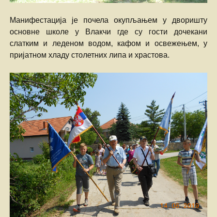
Манифестација је почела окупљањем у дворишту
основне школе у Влакчи где су гости дочекани
слатким и леденом водом, кафом и освежењем, у
пријатном хладу столетних липа и храстова.