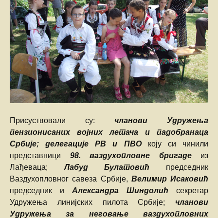
Присуствовали су:
чланови Удружења
пензионисаних војних летача и падобранаца
Србије; делегације РВ и ПВО
коју си чинили
представници
98. ваздухопловне бригаде
из
Лађеваца;
Лабуд Булатовић
председник
Ваздухопловног савеза Србије,
Велимир Исаковић
председник и
Александра Шиндолић
секретар
Удружења линијских пилота Србије;
чланови
Удружења за неговање ваздухопловних