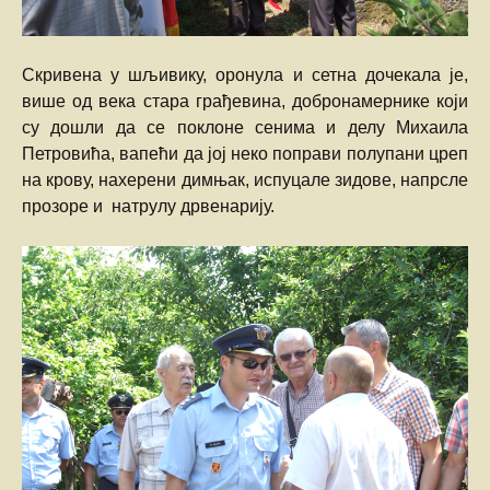
Скривена у шљивику, оронула и сетна дочекала је,
више од века стара грађевина, добронамернике који
су дошли да се поклоне сенима и делу Михаила
Петровића, вапећи да јој неко поправи полупани цреп
на крову, нахерени димњак, испуцале зидове, напрсле
прозоре и натрулу дрвенарију.