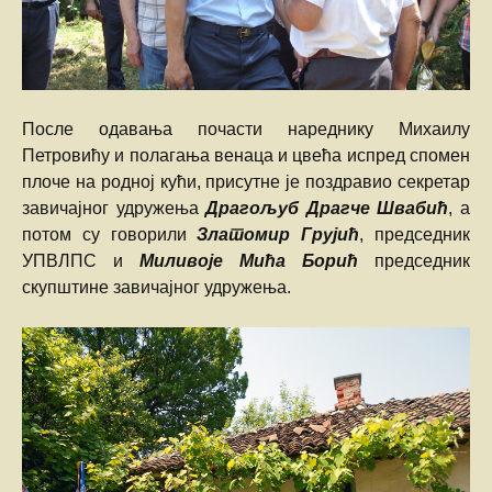
После одавања почасти нареднику Михаилу
Петровићу и полагања венаца и цвећа испред спомен
плоче на родној кући, присутне је поздравио секретар
завичајног удружења
Драгољуб Драгче Швабић
, а
потом су говорили
Златомир Грујић
, председник
УПВЛПС и
Миливоје Мића Борић
председник
скупштине завичајног удружења.