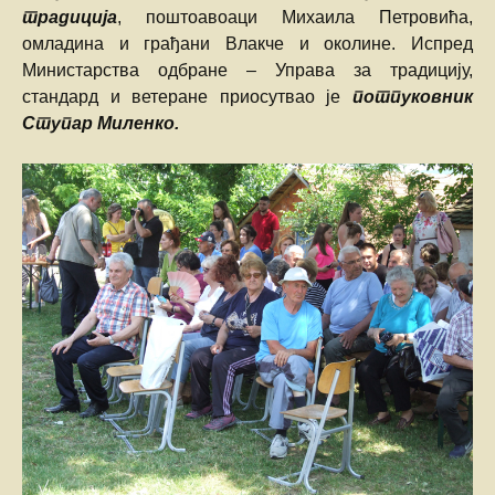
традиција
, поштоавоаци Михаила Петровића,
омладина и грађани Влакче и околине. Испред
Министарства одбране – Управа за традицију,
стандард и ветеране приосутвао је
потпуковник
Ступар Миленко.