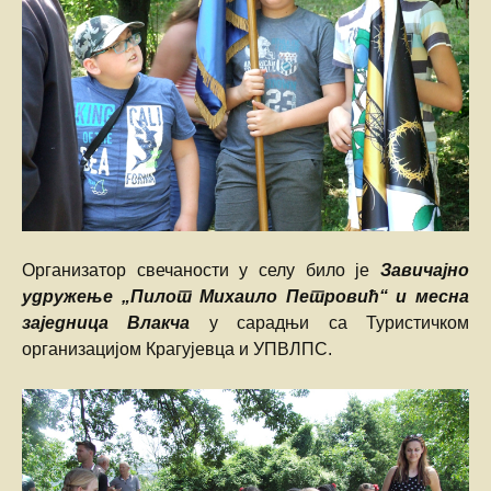
Организатор свечаности у селу било је
Завичајно
удружење „Пилот Михаило Петровић“ и месна
заједница Влакча
у сарадњи са Туристичком
организацијом Крагујевца и УПВЛПС.