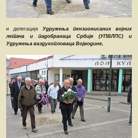
и делегације
Удружења пензионисаних војних
летача и падобранаца Србије (УПВЛПС) и
Удружења ваздухопловаца Војводине,