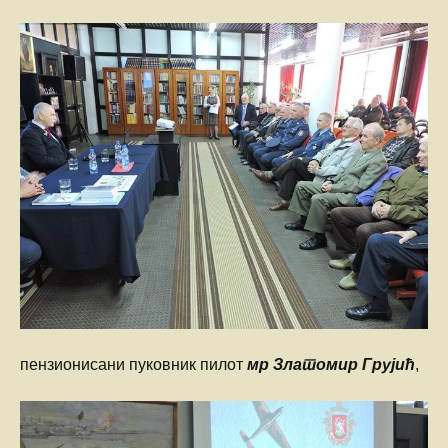
пензионисани пуковник пилот
мр Златомир Грујић
,