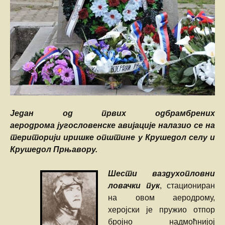
Један од првих одбрамбрених
аеродрома југословенске авијације налазио се на
територији иришке општине у Крушедол селу и
Крушедол Прњавору.
Шести ваздухопловни
ловачки пук
, стациониран
на овом аеродрому,
херојски је пружио отпор
бројнo надмоћнијој