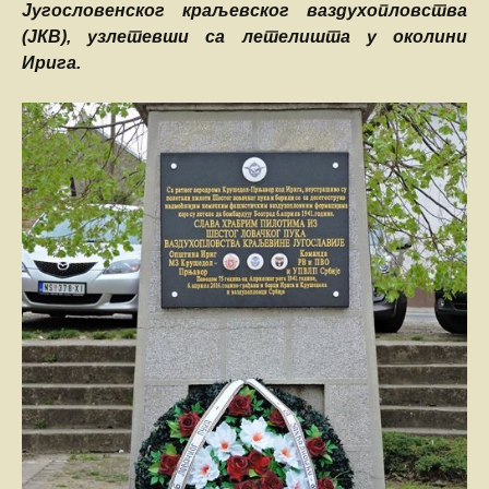
Југословенског краљевског ваздухопловства
(ЈКВ), узлетевши са летелишта у околини
Ирига.