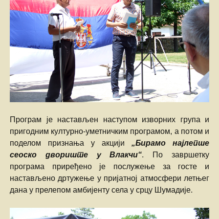
Програм је настављен наступом изворних група и
пригодним културно-уметничким програмом, а потом и
поделом признања у акцији
„Бирамо најлепше
сеоско двориште у Влакчи“
. По завршетку
програма приређено је послужење за госте и
настављено дртужење у пријатној атмосфери летњег
дана у прелепом амбијенту села у срцу Шумадије.