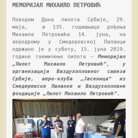
МЕМОРИЈАЛ МИХАИЛО ПЕТРОВИЋ
Поводом Дана пилота Србије, 29. 
маја,  и 135. годишњице рођења 
Михаила Петровића 14. јуна, на 
аеродрому у Смедеревској Паланци 
одржано је у суботу, 15. јуна 2019. 
године такмичење пилота – 
Меморијал 
„Пилот Михаило Петровић“
, 
у 
организацији Ваздухопловног савеза 
Србије, аеро-клуба „Јасеница“ из 
Смедеревске Паланке и Ваздухопловне 
фондације „Пилот Михаило Петровић“.