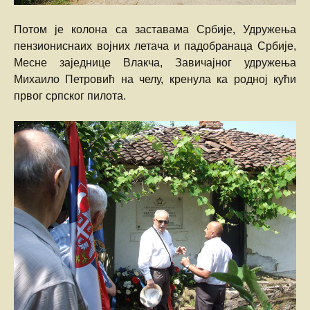
Потом је колона са заставама Србије, Удружења
пензиониснаих војних летача и падобранаца Србије,
Месне заједнице Влакча, Завичајног удружења
Михаило Петровић на челу, кренула ка родној кући
првог српског пилота.