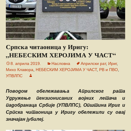
Српска читаоница у Иригу:
„НЕБЕСКИМ ХЕРОЈИМА У ЧАСТ“
8. априла 2019.
Насловна
Априлски рат
,
Ириг
,
Михо Клавора
,
НЕБЕСКИМ ХЕРОЈИМА У ЧАСТ
,
РВ и ПВО
,
УПВЛПС
Поводом обележавања Априлског рата
Удружење пензионисаних војних летача и
падобранаца Србије (УПВЛПС), Општина Ириг и
Српска читаоница у Иригу обележили су овај
значајан јубилеј.