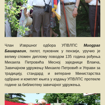
Члан Извршног одбора УПВЛПС
Миодраг
Башарагин
, пилот, пуковник у пензији, уручио је
велику спомен диплому поводом 135 година рођења
Михаила Петровића Месној заједници Влакча,
Завичајном удружењу Михаило Петровић и Управи за
традицију, стандард и ветеране Министарства
одбране и комплет књига у издању УПВЛПС протекле
године за библиотеку завичајног удружења.