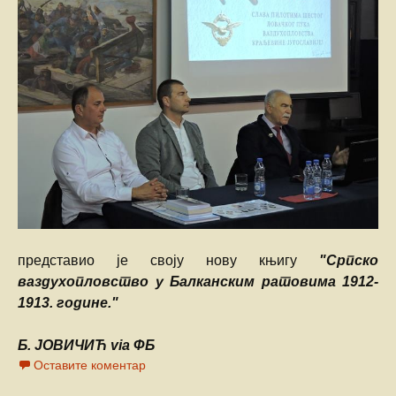
представио је своју нову књигу
"Српско
ваздухопловство у Балканским ратовима 1912-
1913. године."
Б. ЈОВИЧИЋ via ФБ
Оставите коментар