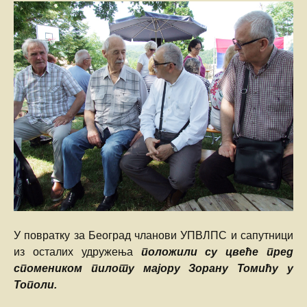
У повратку за Београд чланови УПВЛПС и сапутници
из осталих удружења
положили су цвеће пред
спомеником пилоту мајору Зорану Томићу у
Тополи.