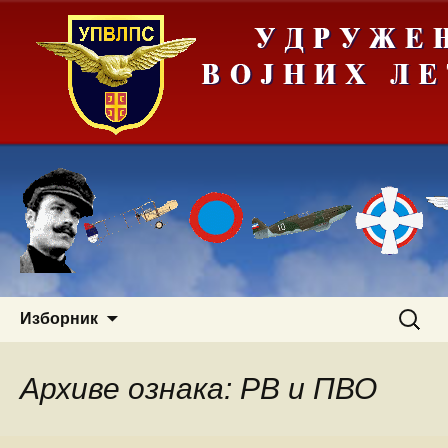
Скочи
Претра
Изборник
на
за:
садржај
Архиве ознака: РВ и ПВО