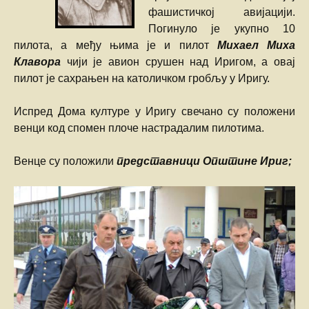
фашистичкој авијацији.
Погинуло је укупно 10
пилота, а међу њима је и пилот
Михаел Миха
Клавора
чији је авион срушен над Иригом, а овај
пилот је сахрањен на католичком гробљу у Иригу.
Испред Дома културе у Иригу свечано су положени
венци код спомен плоче настрадалим пилотима.
Венце су положили
представници Општине Ириг;