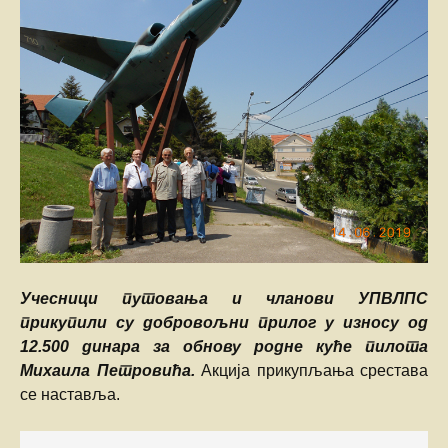
Учесници путовања и чланови УПВЛПС
прикупили су добровољни прилог у износу од
12.500 динара за обнову родне куће пилота
Михаила Петровића.
Акција прикупљања срестава
се наставља.