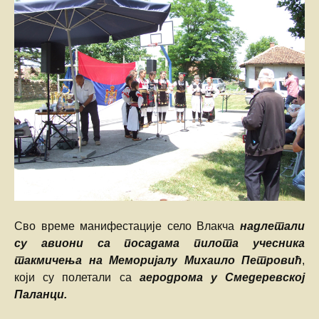
Сво време манифестације село Влакча
надлетали
су авиони са посадама пилота учесника
такмичења на Меморијалу Михаило Петровић
,
који су полетали са
аеродрома у Смедеревској
Паланци.