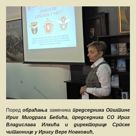
Поред
обраћања
заменика
председника Општине
Ириг Миодрага Бебића, председника СО Ириг
Владислава Илкића и директорице Српске
читаонице у Иригу Вере Новковић,