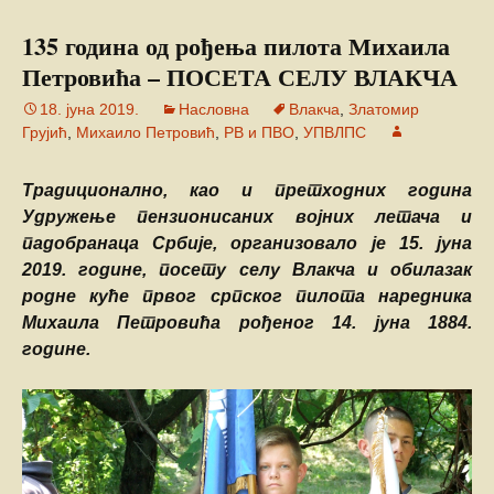
135 година од рођења пилота Михаила
Петровића – ПОСЕТА СЕЛУ ВЛАКЧА
18. јуна 2019.
Насловна
Влакча
,
Златомир
Грујић
,
Михаило Петровић
,
РВ и ПВО
,
УПВЛПС
Традиционално, као и претходних година
Удружење пензионисаних војних летача и
падобранаца Србије, организовало је 15. јуна
2019. године, посету селу Влакча и обилазак
родне куће првог српског пилота наредника
Михаила Петровића рођеног 14. јуна 1884.
године.