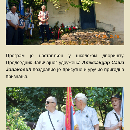
Програм је настављен у школском дворишту.
Председник Завичајног удружења
Александар Саша
Јовановић
поздравио је присутне и уручио пригодна
признања.