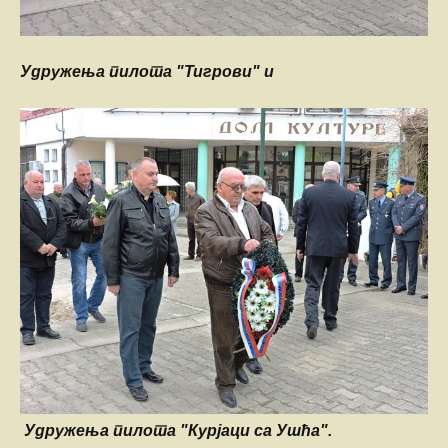
Удружења пилота "Тигрови" и
Удружења пилота "Курјаци са Ушћа".