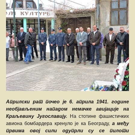
Априлски рат почео је 6. априла 1941. године
необјављеним нападом немачке авијације на
Краљевину Југославију.
На стотине фашистичких
авиона бомбардера кренуло је ка Београду,
а међу
првима овој сили одупрли су се пилоти