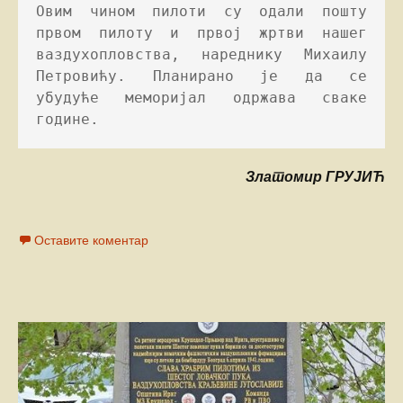
Овим чином пилоти су одали пошту 
првом пилоту и првој жртви нашег 
ваздухопловства, нареднику Михаилу 
Петровићу. Планирано је да се 
убудуће меморијал одржава сваке 
године.
Златомир ГРУЈИЋ
Оставите коментар