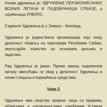
Назив удружења је: УДРУЖЕЊЕ ПЕНЗИОНИСАНИХ
ВОЈНИХ ЛЕТАЧА И ПАДОБРАНАЦА СРБИЈЕ, а
скраћеница УПВЛПС.
Седиште Удружења је у Земуну – Београд.
Удружење је јединствена организација која своју
делатност обавља на територији Републике Србије,
окупљајући чланство на основама циљева и
задатака.
Рад Удружења је јаван. Према закону, надлежном
органу омогућава се увид у делатност Удружења и
начин стицања и коришћења средстава.
Члан
3.
Удружење има својство правног лица са правима,
обавезама и одговорностима утврђеним Уставом