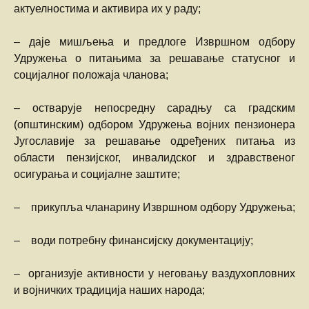
актуелностима и активира их у раду;
– даје мишљења и предлоге Извршном одбору
Удружења о питањима за решавање статусног и
социјалног положаја чланова;
– остварује непосредну сарадњу са градским
(општинским) одбором Удружења војних пензионера
Југославије за решавање одређених питања из
области пензијског, инвалидског и здравственог
осигурања и социјалне заштите;
– прикупља чланарину Извршном одбору Удружења;
– води потребну финансијску документацију;
– организује активности у неговању ваздухопловних
и војничких традиција наших народа;