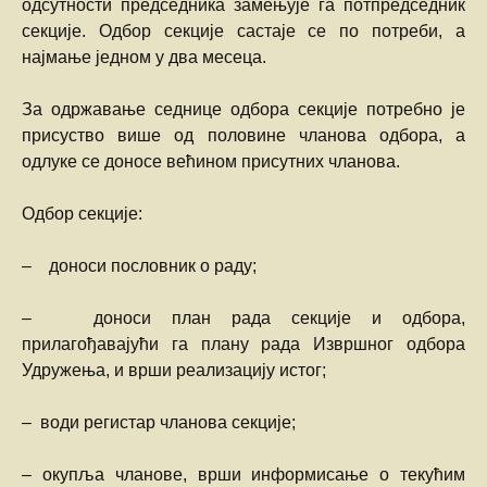
одсутности председника замењује га потпредседник
секције. Одбор секције састаје се по потреби, а
најмање једном у два месеца.
За одржавање седнице одбора секције потребно је
присуство више од половине чланова одбора, а
одлуке се доносе већином присутних чланова.
Одбор секције:
– доноси пословник о раду;
– доноси план рада секције и одбора,
прилагођавајући га плану рада Извршног одбора
Удружења, и врши реализацију истог;
– води регистар чланова секције;
– окупља чланове, врши информисање о текућим