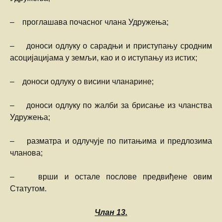
– проглашава почасног члана Удружења;
– доноси одлуку о сарадњи и приступању сродним
асоцијацијама у земљи, као и о иступању из истих;
– доноси одлуку о висини чланарине;
– доноси одлуку по жалби за брисање из чланства
Удружења;
– разматра и одлучује по питањима и предлозима
чланова;
– врши и остале послове предвиђене овим
Статутом.
Члан
13.