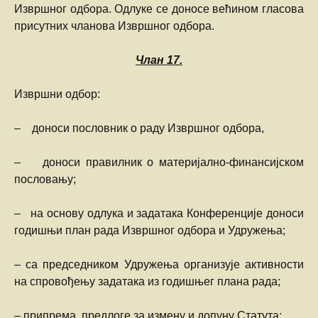
Извршног одбора. Одлуке се доносе већином гласова
присутних чланова Извршног одбора.
Члан
17.
Извршни одбор:
– доноси пословник о раду Извршног одбора,
– доноси правилник о материјално-финансијском
пословању;
– на основу одлука и задатака Конференције доноси
годишњи план рада Извршног одбора и Удружења;
– са председником Удружења организује активности
на спровођењу задатака из годишњег плана рада;
– припрема предлоге за измену и допуну Статута;