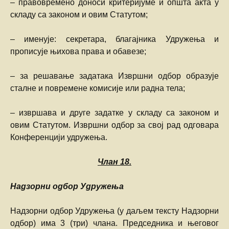
– правовремено доноси критеријуме и општа акта у
складу са законом и овим Статутом;
– именује: секретара, благајника Удружења и
прописује њихова права и обавезе;
– за решавање задатака Извршни одбор образује
сталне и повремене комисије или радна тела;
– извршава и друге задатке у складу са законом и
овим Статутом. Извршни одбор за свој рад одговара
Конференцији удружења.
Члан
18.
Надзорни одбор Удружења
Надзорни одбор Удружења (у даљем тексту Надзорни
одбор) има 3 (три) члана. Председника и његовог