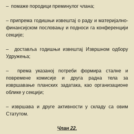
– помаже породици преминулог члана;
– припрема годишњи извештај о раду и материјално-
финансијском пословању и подноси га конференцији
секције;
– доставља годишњи извештај Извршном одбору
Удружења;
– према указаној потреби формира сталне и
повремене комисије и друга радна тела за
извршавање планских задатака, као организационе
облике у секцији;
– извршава и друге активности у складу са овим
Статутом.
Члан
22.