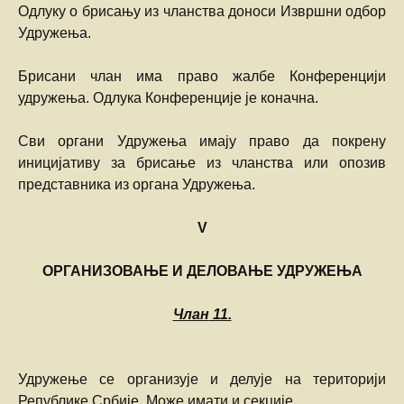
Одлуку о брисању из чланства доноси Извршни одбор
Удружења.
Брисани члан има право жалбе Конференцији
удружења. Одлука Конференције је коначна.
Сви органи Удружења имају право да покрену
иницијативу за брисање из чланства или опозив
представника из органа Удружења.
V
ОРГАНИЗОВАЊЕ И ДЕЛОВАЊЕ УДРУЖЕЊА
Члан
11.
Удружење се организује и делује на територији
Републике Србије. Може имати и секције.