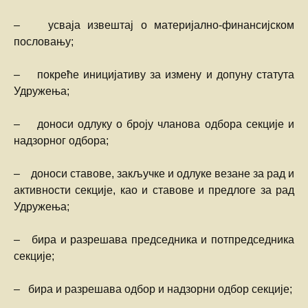
– усваја извештај о материјално-финансијском
пословању;
– покреће иницијативу за измену и допуну статута
Удружења;
– доноси одлуку о броју чланова одбора секције и
надзорног одбора;
– доноси ставове, закључке и одлуке везане за рад и
активности секције, као и ставове и предлоге за рад
Удружења;
– бира и разрешава председника и потпредседника
секције;
– бира и разрешава одбор и надзорни одбор секције;