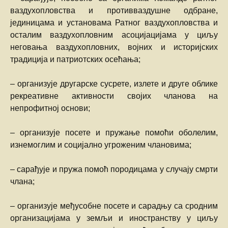
ваздухопловства и противваздушне одбране,
јединицама и установама Ратног ваздухопловства и
осталим ваздухопловним асоцијацијама у циљу
неговања ваздухопловних, војних и историјских
традиција и патриотских осећања;
– организује другарске сусрете, излете и друге облике
рекреативне активности својих чланова на
непрофитној основи;
– организује посете и пружање помоћи оболелим,
изнемоглим и социјално угроженим члановима;
– сарађује и пружа помоћ породицама у случају смрти
члана;
– организује међусобне посете и сарадњу са сродним
организацијама у земљи и иностранству у циљу