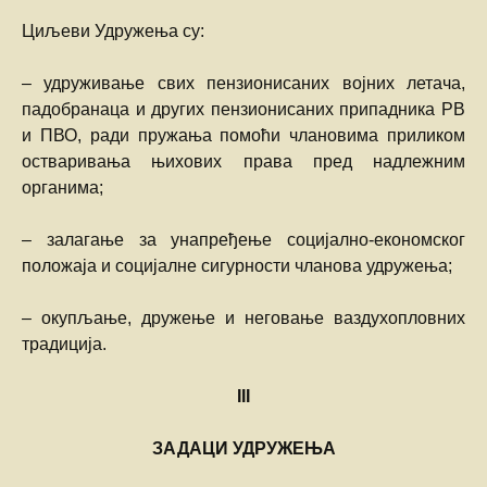
Циљеви Удружења су:
– удруживање свих пензионисаних војних летача,
падобранаца и других пензионисаних припадника РВ
и ПВО, ради пружања помоћи члановима приликом
остваривања њихових права пред надлежним
органима;
– залагање за унапређење социјално-економског
положаја и социјалне сигурности чланова удружења;
– окупљање, дружење и неговање ваздухопловних
традиција.
III
ЗАДАЦИ УДРУЖЕЊА