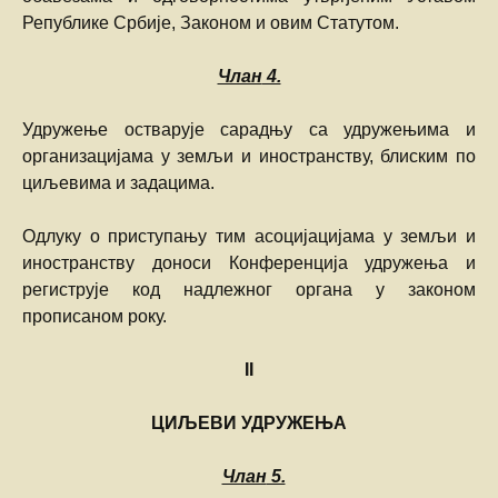
Републике Србије, Законом и овим Статутом.
Члан
4.
Удружење остварује сарадњу са удружењима и
организацијама у земљи и иностранству, блиским по
циљевима и задацима.
Одлуку о приступању тим асоцијацијама у земљи и
иностранству доноси Конференција удружења и
региструје код надлежног органа у законом
прописаном року.
II
ЦИЉЕВИ УДРУЖЕЊА
Члан
5.