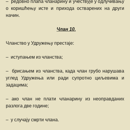
– редовно плаћа чланарину и учествује у одлучивању
о коришћењу исте и прихода остварених на други
начин.
Члан
10.
Чланство у Удружењу престаје:
– иступањем из чланства;
– брисањем из чланства, када члан грубо нарушава
углед Удружења или ради супротно циљевима и
задацима;
– ако члан не плати чланарину из неоправданих
разлога две године;
– у случају смрти члана.