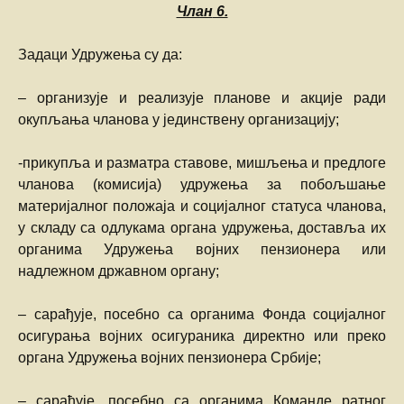
Члан
6.
Задаци Удружења су да:
– организује и реализује планове и акције ради
окупљања чланова у јединствену организацију;
-прикупља и разматра ставове, мишљења и предлоге
чланова (комисија) удружења за побољшање
материјалног положаја и социјалног статуса чланова,
у складу са одлукама органа удружења, доставља их
органима Удружења војних пензионера или
надлежном државном органу;
– сарађује, посебно са органима Фонда социјалног
осигурања војних осигураника директно или преко
органа Удружења војних пензионера Србије;
– сарађује, посебно са органима Команде ратног