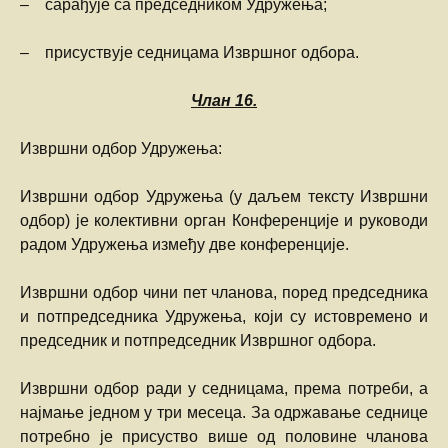
– сарађује са председником Удружења;
– присуствује седницама Извршног одбора.
Члан
16.
Извршни одбор Удружења:
Извршни одбор Удружења (у даљем тексту Извршни
одбор) је колективни орган Конференције и руководи
радом Удружења између две конференције.
Извршни одбор чини пет чланова, поред председника
и потпредседника Удружења, који су истовремено и
председник и потпредседник Извршног одбора.
Извршни одбор ради у седницама, према потреби, а
најмање једном у три месеца. За одржавање седнице
потребно је присуство више од половине чланова