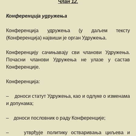
Члан
12.
Конференција удружења
Конференција удружења (у даљем тексту
(Конференција) највиши је орган Удружења.
Конференцију сачињавају сви чланови Удружења.
Почасни чланови Удружења не улазе у састав
Конференције.
Конференција:
– доноси статут Удружења, као и одлуке о изменама
и допунама;
– доноси пословник о раду Конференције;
– утврђује политику остваривања циљева и