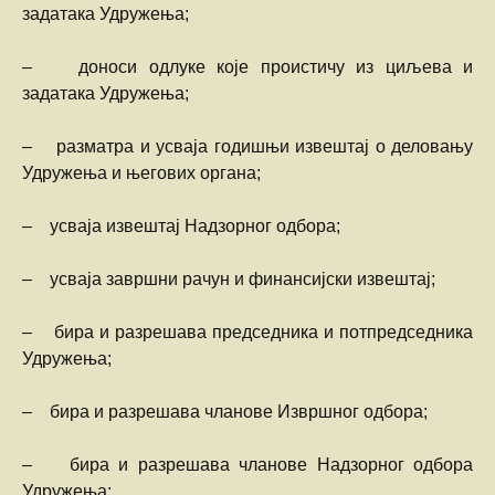
задатака Удружења;
– доноси одлуке које проистичу из циљева и
задатака Удружења;
– разматра и усваја годишњи извештај о деловању
Удружења и његових органа;
– усваја извештај Надзорног одбора;
– усваја завршни рачун и финансијски извештај;
– бира и разрешава председника и потпредседника
Удружења;
– бира и разрешава чланове Извршног одбора;
– бира и разрешава чланове Надзорног одбора
Удружења;