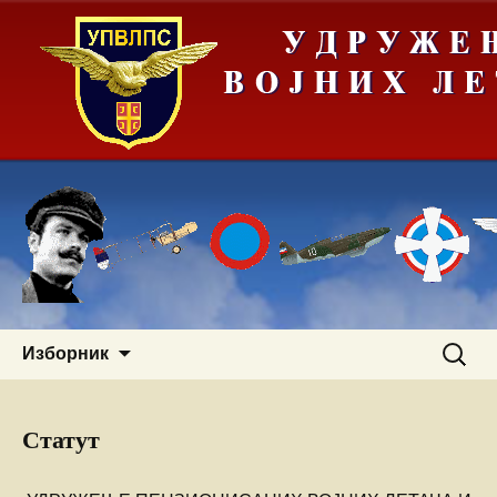
Скочи
Претра
Изборник
на
за:
садржај
Статут