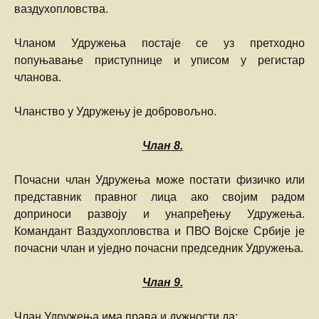
ваздухопловства.
Чланом Удружења постаје се уз претходно
попуњавање приступнице и уписом у регистар
чланова.
Чланство у Удружењу је добровољно.
Члан
8.
Почасни члан Удружења може постати физичко или
представник правног лица ако својим радом
доприноси развоју и унапређењу Удружења.
Командант Ваздухопловства и ПВО Војске Србије је
почасни члан и уједно почасни председник Удружења.
Члан
9.
Члан Удружења има права и дужности да: