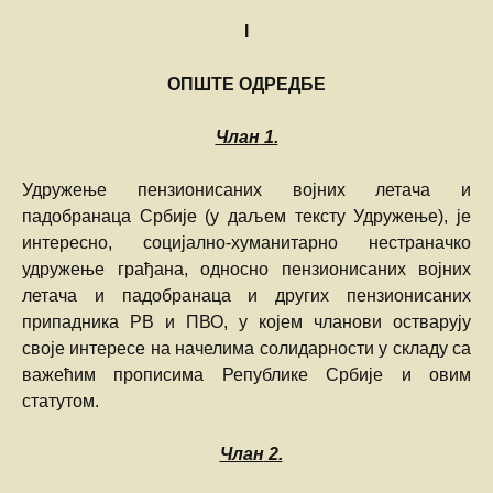
I
ОПШТЕ ОДРЕДБЕ
Члан
1.
Удружење пензионисаних војних летача и
падобранаца Србије (у даљем тексту Удружење), је
интересно, социјално-хуманитарно нестраначко
удружење грађана, односно пензионисаних војних
летача и падобранаца и других пензионисаних
припадника РВ и ПВО, у којем чланови остварују
своје интересе на начелима солидарности у складу са
важећим прописима Републике Србије и овим
статутом.
Члан
2.