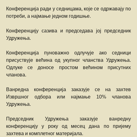
Конференција ради у седницама, које се одржавају по
потреби, а најмање једном годишње.
Конференцију сазива и председава јој председник
Удружења.
Конференција пуноважно одлучује ако седници
присуствује већина од укупног чланства Удружења.
Одлуке се доносе простом већином присутних
чланова.
Ванредна конференција заказује се на захтев
Извршног одбора или најмање 10% чланова
Удружења.
Председник Удружења заказује ванредну
конференцију у року од месец дана по пријему
захтева и комплетног материјала.