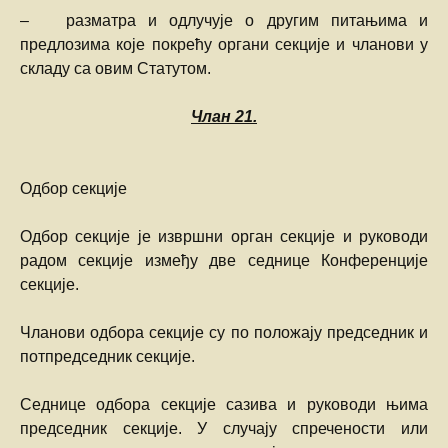
– разматра и одлучује о другим питањима и
предлозима које покрећу органи секције и чланови у
складу са овим Статутом.
Члан
21.
Одбор секције
Одбор секције је извршни орган секције и руководи
радом секције између две седнице Конференције
секције.
Чланови одбора секције су по положају председник и
потпредседник секције.
Седнице одбора секције сазива и руководи њима
председник секције. У случају спречености или