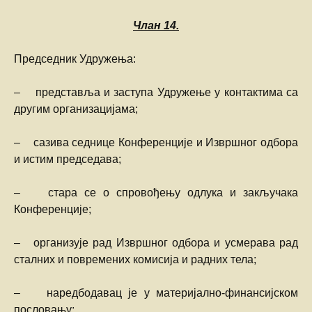
Члан
14.
Председник Удружења:
– представља и заступа Удружење у контактима са
другим организацијама;
– сазива седнице Конференције и Извршног одбора
и истим председава;
– стара се о спровођењу одлука и закључака
Конференције;
– организује рад Извршног одбора и усмерава рад
сталних и повремених комисија и радних тела;
– наредбодавац је у материјално-финансијском
пословању;