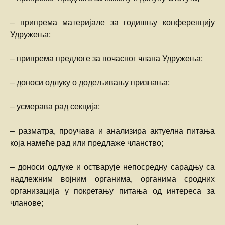
– припрема материјале за годишњу конференцију
Удружења;
– припрема предлоге за почасног члана Удружења;
– доноси одлуку о додељивању признања;
– усмерава рад секција;
– разматра, проучава и анализира актуелна питања
која намеће рад или предлаже чланство;
– доноси одлуке и остварује непосредну сарадњу са
надлежним војним органима, органима сродних
организација у покретању питања од интереса за
чланове;