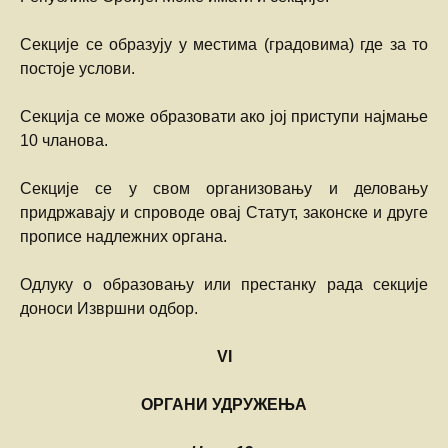
Секције се образују у местима (градовима) где за то
постоје услови.
Секција се може образовати ако јој приступи најмање
10 чланова.
Секције се у свом организовању и деловању
придржавају и спроводе овај Статут, законске и друге
прописе надлежних органа.
Одлуку о образовању или престанку рада секције
доноси Извршни одбор.
VI
ОРГАНИ УДРУЖЕЊА