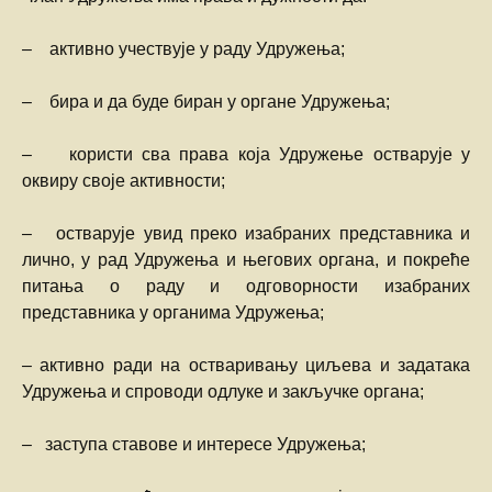
– активно учествује у раду Удружења;
– бира и да буде биран у органе Удружења;
– користи сва права која Удружење остварује у
оквиру своје активности;
– остварује увид преко изабраних представника и
лично, у рад Удружења и његових органа, и покреће
питања о раду и одговорности изабраних
представника у органима Удружења;
– активно ради на остваривању циљева и задатака
Удружења и спроводи одлуке и закључке органа;
– заступа ставове и интересе Удружења;