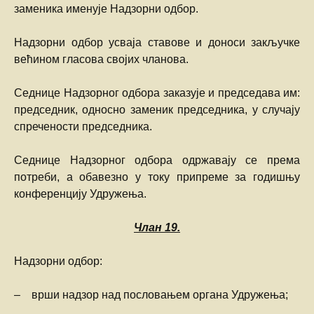
заменика именује Надзорни одбор.
Надзорни одбор усваја ставове и доноси закључке
већином гласова својих чланова.
Седнице Надзорног одбора заказује и председава им:
председник, односно заменик председника, у случају
спречености председника.
Седнице Надзорног одбора одржавају се према
потреби, а обавезно у току припреме за годишњу
конференцију Удружења.
Члан
19.
Надзорни одбор:
– врши надзор над пословањем органа Удружења;