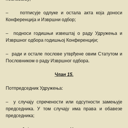
– потписује одлуке и остала акта која доноси
Конференција и Извршни одбор;
– подноси годишњи извештај о раду Удружења и
Извршног одбора годишњој Конференцији;
– ради и остале послове утврђене овим Статутом и
Пословником о раду Извршног одбора.
Члан
15.
Потпредседник Удружења:
– у случају спречености или одсутности замењује
председника. У том случају има права и обавезе
председника;