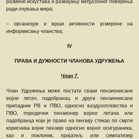
размене искустава и развијању међусобног поверења
ради очувања мира;
– организује и врши активности усмерене на
информисању чланства;
IV
ПРАВА И ДУЖНОСТИ ЧЛАНОВА УДРУЖЕЊА
Члан
7.
Члан Удружења може постати сваки пензионисани
војни летач, падобранац и други пензионисани
припадник РВ и ПВО, односно ваздухопловства и
ПВО, породични пензионер војног летача или
падобранца који је право на пензију стекао по смрти
корисника војне пензије односно војног осигураника,
као и поклоник, пријатељ или симпатизер