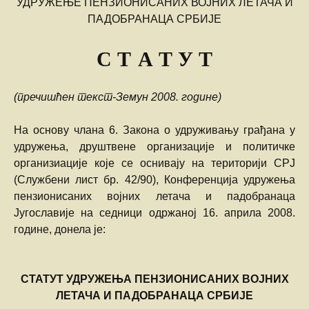
УДРУЖЕЊЕ ПЕНЗИОНИСАНИХ ВОЈНИХ ЛЕТАЧА И
ПАДОБРАНАЦА СРБИЈЕ
С Т
А Т У Т
(пречишћен текст-Земун 2008. године)
На основу члана 6. Закона о удруживању грађана у
удружења, друштвене организације и политичке
организиације које се оснивају на територији СРЈ
(Службени лист бр. 42/90), Конференција удружења
пензионисаних војних летача и падобранаца
Југославије на седници одржаној 16. априла 2008.
године, донела је:
С
Т
А
Т
У
Т
УДРУЖЕЊА
ПЕНЗИОНИСАНИХ
ВОЈНИХ
ЛЕТАЧА
И
ПАДОБРАНАЦА
СРБИЈЕ