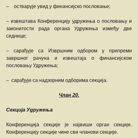
– остварује увид у финансијско пословање;
– извештава Конференцију удружења о пословању и
законитости рада органа Удружења између две
седнице;
– сарађује са Извршним одбором у припреми
завршног рачуна и извештаја о финансијском
пословању Удружења;
– сарађује са надзорним одборима секција.
Члан
20.
Секција Удружења
Конференција секције је највиши орган секције.
Конференцију секције чине сви чланови секције.