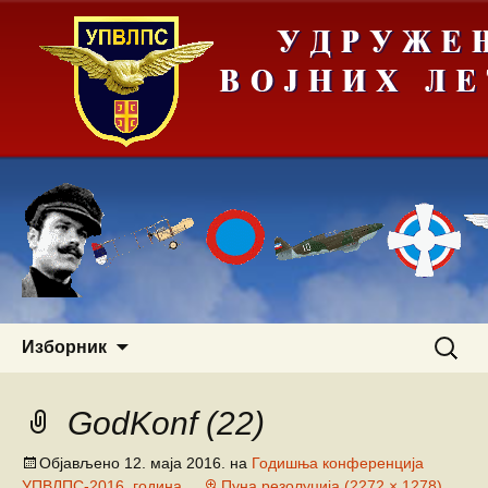
Скочи
Претра
Изборник
на
за:
садржај
GodKonf (22)
Објављено
12. маја 2016.
на
Годишња конференција
УПВЛПС-2016. година
Пуна резолуција (2272 × 1278)