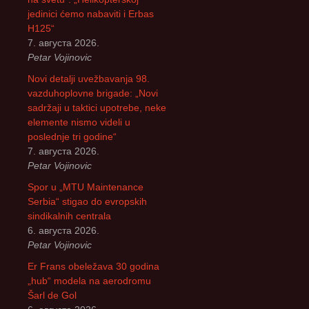
jedinici ćemo nabaviti i Erbas
H125“
7. августа 2026.
Petar Vojinovic
Novi detalji uvežbavanja 98.
vazduhoplovne brigade: „Novi
sadržaji u taktici upotrebe, neke
elemente nismo videli u
poslednje tri godine“
7. августа 2026.
Petar Vojinovic
Spor u „MTU Maintenance
Serbia“ stigao do evropskih
sindikalnih centrala
6. августа 2026.
Petar Vojinovic
Er Frans obeležava 30 godina
„hub“ modela na aerodromu
Šarl de Gol