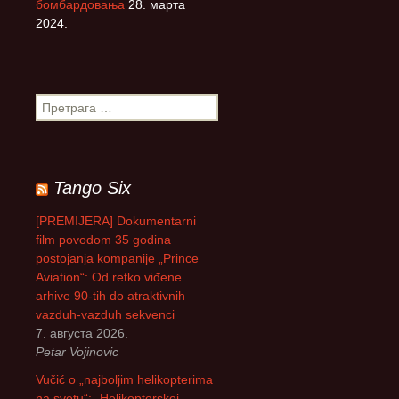
бомбардовања
28. марта
2024.
П
р
е
т
р
Tango Six
а
г
[PREMIJERA] Dokumentarni
а
film povodom 35 godina
з
postojanja kompanije „Prince
а
Aviation“: Od retko viđene
:
arhive 90-tih do atraktivnih
vazduh-vazduh sekvenci
7. августа 2026.
Petar Vojinovic
Vučić o „najboljim helikopterima
na svetu“: „Helikopterskoj