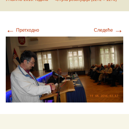
←
→
Претходно
Следеће