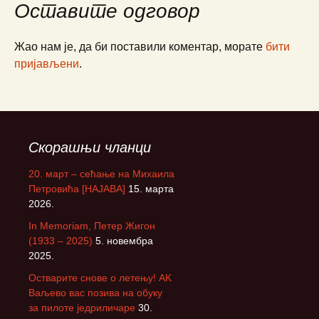
Оставите одговор
Жао нам је, да би поставили коментар, морате
бити
пријављени
.
Скорашњи чланци
20. март – сећање на Михаила
Петровића [НАЈАВА]
15. марта
2026.
In Memoriam, Петер Жигон
(1933 – 2025)
5. новембра
2025.
Остварите снове о летењу! АK
Ваљево вас позива на обуку
за пилоте једриличаре
30.