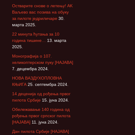
Остварите снове о летењу! АK
Ваљево вас позива на обуку
за пилоте једриличаре
30.
марта 2025.
22 минута ћутања за 10
година тишине…
13. марта
2025.
Монографија о 107.
хеликоптерском пуку [НАЈАВА]
7. децембра 2024.
НОВА ВАЗДУХОПЛОВНА
КЊИГА
25. септембра 2024.
14 деценија од рођења првог
пилота Србије
15. јуна 2024.
Обележавање 140 година од
рођења првог српског пилота
[НАЈАВА]
11. јуна 2024.
Дан пилота Србије [НАЈАВА]