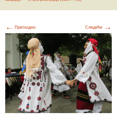
←
→
Претходно
Следеће