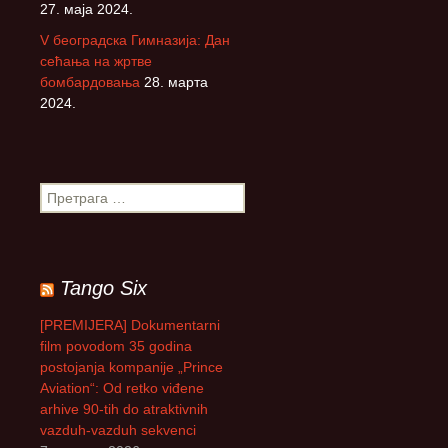
27. маја 2024.
V београдска Гимназија: Дан
сећања на жртве
бомбардовања
28. марта
2024.
П
р
е
т
р
Tango Six
а
г
[PREMIJERA] Dokumentarni
а
film povodom 35 godina
з
postojanja kompanije „Prince
а
Aviation“: Od retko viđene
:
arhive 90-tih do atraktivnih
vazduh-vazduh sekvenci