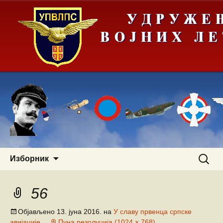
Скочи
Претра
Изборник
на
за:
садржај
56
Објављено
13. јуна 2016.
на
У славу првенца српске
авијације
Пуна резолуција (1024 × 768)