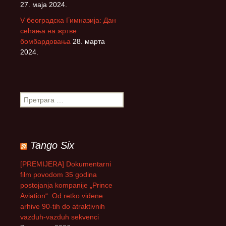
27. маја 2024.
V београдска Гимназија: Дан
сећања на жртве
бомбардовања
28. марта
2024.
П
р
е
т
р
Tango Six
а
г
[PREMIJERA] Dokumentarni
а
film povodom 35 godina
з
postojanja kompanije „Prince
а
Aviation“: Od retko viđene
:
arhive 90-tih do atraktivnih
vazduh-vazduh sekvenci