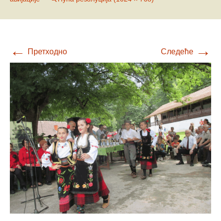
←
→
Претходно
Следеће