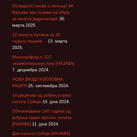
Остварите снове о летењу! АK
Ваљево вас позива на обуку
за пилоте једриличаре
30.
марта 2025.
22 минута ћутања за 10
година тишине…
13. марта
2025.
Монографија о 107.
хеликоптерском пуку [НАЈАВА]
7. децембра 2024.
НОВА ВАЗДУХОПЛОВНА
КЊИГА
25. септембра 2024.
14 деценија од рођења првог
пилота Србије
15. јуна 2024.
Обележавање 140 година од
рођења првог српског пилота
[НАЈАВА]
11. јуна 2024.
Дан пилота Србије [НАЈАВА]