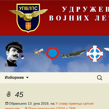
Скочи
Претра
Изборник
на
за:
садржај
45
Објављено
13. јуна 2016.
на
У славу првенца српске
авијације
Пуна резолуција (1024 × 768)