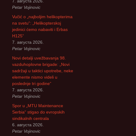
7. августа 2026.
Petar Vojinovic
Vučić o „najboljim helikopterima
na svetu“: „Helikopterskoj
jedinici ćemo nabaviti i Erbas
H125“
7. августа 2026.
Petar Vojinovic
Novi detalji uvežbavanja 98.
vazduhoplovne brigade: „Novi
sadržaji u taktici upotrebe, neke
elemente nismo videli u
poslednje tri godine“
7. августа 2026.
Petar Vojinovic
Spor u „MTU Maintenance
Serbia“ stigao do evropskih
sindikalnih centrala
6. августа 2026.
Petar Vojinovic