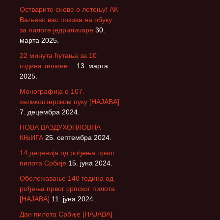
Остварите снове о летењу! АK
Ваљево вас позива на обуку
за пилоте једриличаре
30.
марта 2025.
22 минута ћутања за 10
година тишине…
13. марта
2025.
Монографија о 107.
хеликоптерском пуку [НАЈАВА]
7. децембра 2024.
НОВА ВАЗДУХОПЛОВНА
КЊИГА
25. септембра 2024.
14 деценија од рођења првог
пилота Србије
15. јуна 2024.
Обележавање 140 година од
рођења првог српског пилота
[НАЈАВА]
11. јуна 2024.
Дан пилота Србије [НАЈАВА]