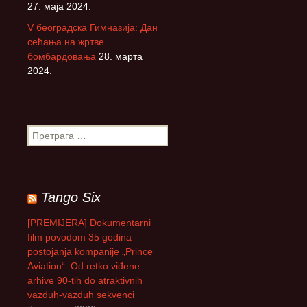
27. маја 2024.
V београдска Гимназија: Дан
сећања на жртве
бомбардовања
28. марта
2024.
П
р
е
т
р
Tango Six
а
г
[PREMIJERA] Dokumentarni
а
film povodom 35 godina
з
postojanja kompanije „Prince
а
Aviation“: Od retko viđene
:
arhive 90-tih do atraktivnih
vazduh-vazduh sekvenci