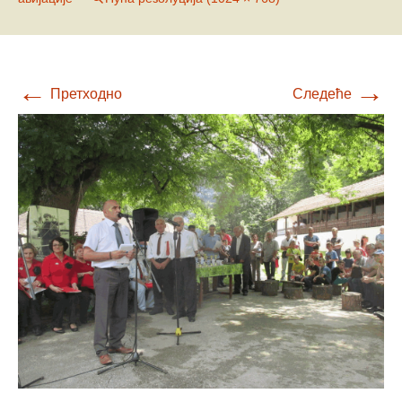
←
→
Претходно
Следеће