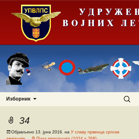
Скочи
Претра
Изборник
на
за:
садржај
34
Објављено
13. јуна 2016.
на
У славу првенца српске
авијације
Пуна резолуција (1024 × 768)