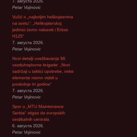
7. августа 2026.
Petar Vojinovic
Vučić o „najboljim helikopterima
na svetu“: „Helikopterskoj
jedinici ćemo nabaviti i Erbas
H125“
7. августа 2026.
Petar Vojinovic
Novi detalji uvežbavanja 98.
vazduhoplovne brigade: „Novi
sadržaji u taktici upotrebe, neke
elemente nismo videli u
poslednje tri godine“
7. августа 2026.
Petar Vojinovic
Spor u „MTU Maintenance
Serbia“ stigao do evropskih
sindikalnih centrala
6. августа 2026.
Petar Vojinovic