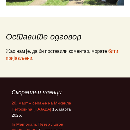
Оставите одговор
Жао нам је, да би поставили коментар, морате
бити
пријављени
.
Скорашњи чланци
20. март – сећање на Михаила
Петровића [НАЈАВА]
15. марта
2026.
In Memoriam, Петер Жигон