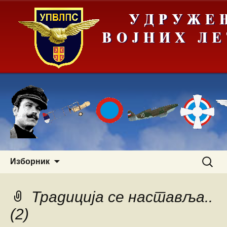
Скочи
Претра
Изборник
на
за:
садржај
Традиција се наставља..
(2)