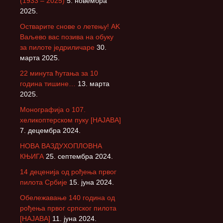
(1933 – 2025)
5. новембра
2025.
Остварите снове о летењу! АK
Ваљево вас позива на обуку
за пилоте једриличаре
30.
марта 2025.
22 минута ћутања за 10
година тишине…
13. марта
2025.
Монографија о 107.
хеликоптерском пуку [НАЈАВА]
7. децембра 2024.
НОВА ВАЗДУХОПЛОВНА
КЊИГА
25. септембра 2024.
14 деценија од рођења првог
пилота Србије
15. јуна 2024.
Обележавање 140 година од
рођења првог српског пилота
[НАЈАВА]
11. јуна 2024.