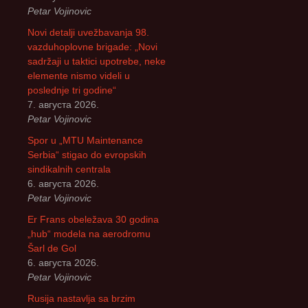
Petar Vojinovic
Novi detalji uvežbavanja 98.
vazduhoplovne brigade: „Novi
sadržaji u taktici upotrebe, neke
elemente nismo videli u
poslednje tri godine“
7. августа 2026.
Petar Vojinovic
Spor u „MTU Maintenance
Serbia“ stigao do evropskih
sindikalnih centrala
6. августа 2026.
Petar Vojinovic
Er Frans obeležava 30 godina
„hub“ modela na aerodromu
Šarl de Gol
6. августа 2026.
Petar Vojinovic
Rusija nastavlja sa brzim