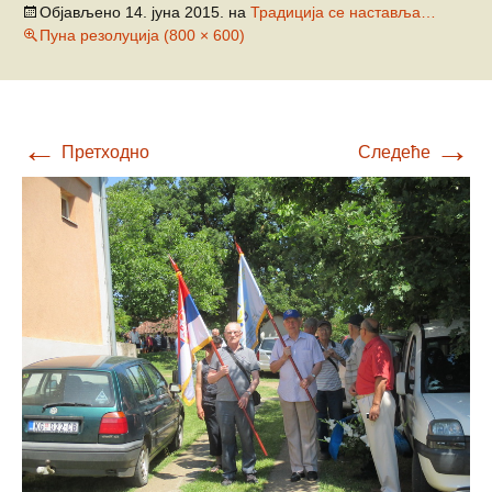
Објављено
14. јуна 2015.
на
Традиција се наставља…
Пуна резолуција (800 × 600)
←
→
Претходно
Следеће