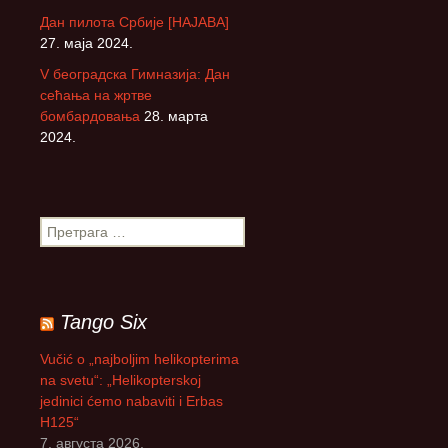
Дан пилота Србије [НАЈАВА]
27. маја 2024.
V београдска Гимназија: Дан
сећања на жртве
бомбардовања
28. марта
2024.
П
р
е
т
р
Tango Six
а
г
Vučić o „najboljim helikopterima
а
na svetu“: „Helikopterskoj
з
jedinici ćemo nabaviti i Erbas
а
H125“
:
7. августа 2026.