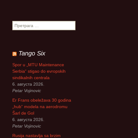
П
р
е
т
р
Tango Six
а
г
Spor u „MTU Maintenance
а
Serbia“ stigao do evropskih
з
sindikalnih centrala
а
6. августа 2026.
:
Petar Vojinovic
Er Frans obeležava 30 godina
„hub“ modela na aerodromu
Šarl de Gol
6. августа 2026.
Petar Vojinovic
Rusija nastavlja sa brzim