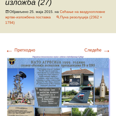
изложба (27)
Објављено
25. маја 2015.
на
Сећање на ваздухопловне
жртве-изложбена поставка
Пуна резолуција (2362 ×
1794)
←
→
Претходно
Следеће