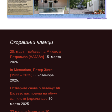
Скорашњи чланци
20. март – сећање на Михаила
Петровића [НАЈАВА]
15. марта
2026.
In Memoriam, Петер Жигон
(1933 – 2025)
5. новембра
2025.
Остварите снове о летењу! АK
Ваљево вас позива на обуку
за пилоте једриличаре
30.
марта 2025.
22 минута ћутања за 10