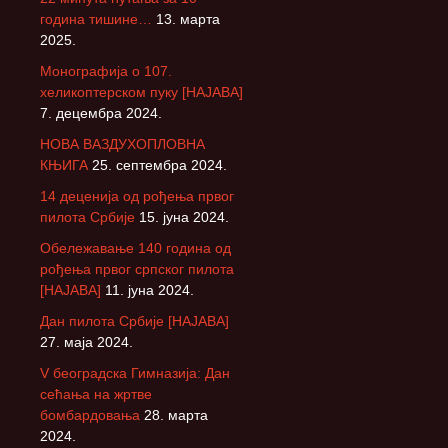
година тишине…
13. марта
2025.
Монографија о 107.
хеликоптерском пуку [НАЈАВА]
7. децембра 2024.
НОВА ВАЗДУХОПЛОВНА
КЊИГА
25. септембра 2024.
14 деценија од рођења првог
пилота Србије
15. јуна 2024.
Обележавање 140 година од
рођења првог српског пилота
[НАЈАВА]
11. јуна 2024.
Дан пилота Србије [НАЈАВА]
27. маја 2024.
V београдска Гимназија: Дан
сећања на жртве
бомбардовања
28. марта
2024.