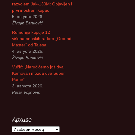
razvojem Jak-130M: Objavljen i
prvi inostrani kupac
5. августа 2026.
Živojin Banković
Rumunija kupuje 12
višenamenskih radara „Ground
Master“ od Talesa
4. августа 2026.
Živojin Banković
Vučić: „Naručićemo još dva
Kamova i možda dve Super
Pume“
3. августа 2026.
Petar Vojinovic
Архиве
А