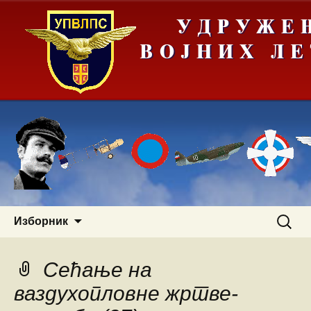
Скочи
Претра
Изборник
на
за:
садржај
Сећање на
ваздухопловне жртве-