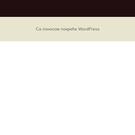
р
х
и
в
е
Са поносом покреће WordPress