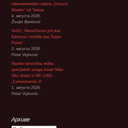
višenamenskih radara „Ground
Master“ od Talesa
4. августа 2026.
Živojin Banković
Vučić: „Naručićemo još dva
Kamova i možda dve Super
Pume“
3. августа 2026.
Petar Vojinovic
Srpsko-američka vežba
specijalnih snaga iznad Niša:
SAJ skače iz MC-130J
„Commmando II“
1. августа 2026.
Petar Vojinovic
Архиве