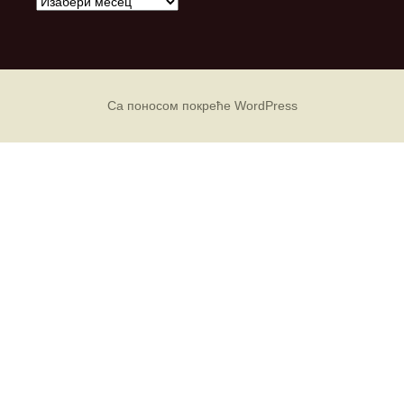
А
р
х
и
в
е
Са поносом покреће WordPress