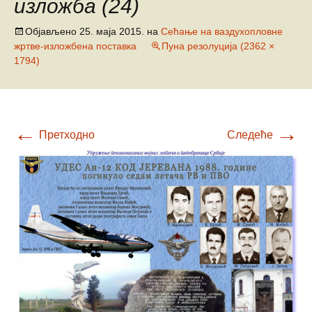
изложба (24)
Објављено
25. маја 2015.
на
Сећање на ваздухопловне
жртве-изложбена поставка
Пуна резолуција (2362 ×
1794)
←
→
Претходно
Следеће