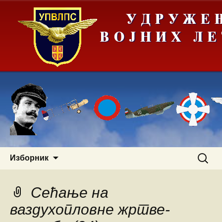
Скочи
Претра
Изборник
на
за:
садржај
Сећање на
ваздухопловне жртве-