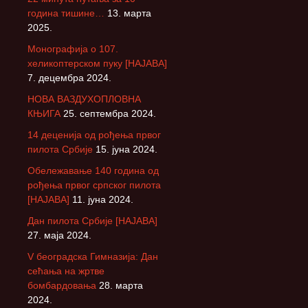
година тишине…
13. марта
2025.
Монографија о 107.
хеликоптерском пуку [НАЈАВА]
7. децембра 2024.
НОВА ВАЗДУХОПЛОВНА
КЊИГА
25. септембра 2024.
14 деценија од рођења првог
пилота Србије
15. јуна 2024.
Обележавање 140 година од
рођења првог српског пилота
[НАЈАВА]
11. јуна 2024.
Дан пилота Србије [НАЈАВА]
27. маја 2024.
V београдска Гимназија: Дан
сећања на жртве
бомбардовања
28. марта
2024.