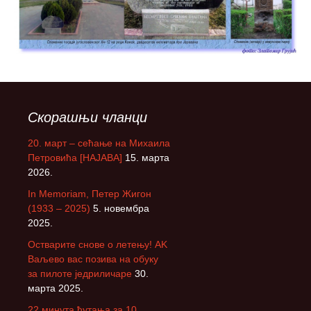
Скорашњи чланци
20. март – сећање на Михаила
Петровића [НАЈАВА]
15. марта
2026.
In Memoriam, Петер Жигон
(1933 – 2025)
5. новембра
2025.
Остварите снове о летењу! АK
Ваљево вас позива на обуку
за пилоте једриличаре
30.
марта 2025.
22 минута ћутања за 10