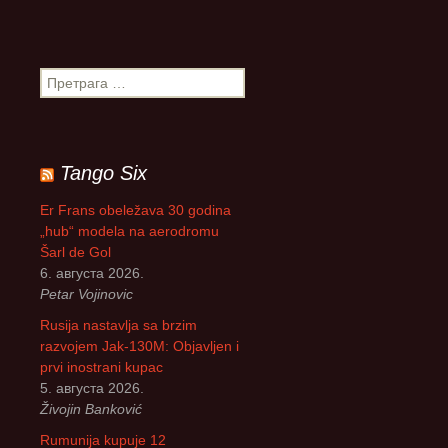
П
р
е
т
р
Tango Six
а
г
Er Frans obeležava 30 godina
а
„hub“ modela na aerodromu
з
Šarl de Gol
а
6. августа 2026.
:
Petar Vojinovic
Rusija nastavlja sa brzim
razvojem Jak-130M: Objavljen i
prvi inostrani kupac
5. августа 2026.
Živojin Banković
Rumunija kupuje 12