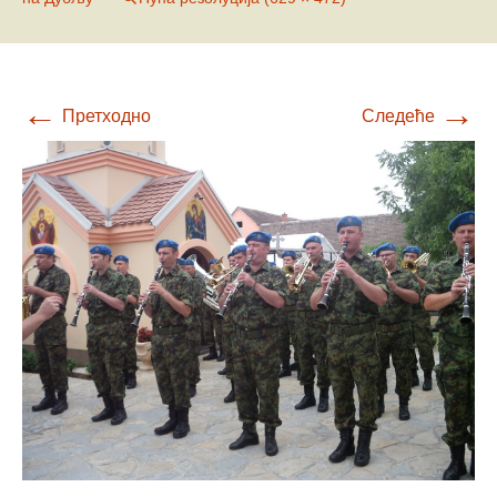
←
→
Претходно
Следеће