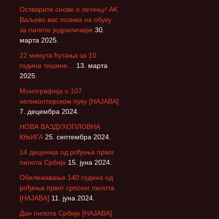
Остварите снове о летењу! АK
Ваљево вас позива на обуку
за пилоте једриличаре
30.
марта 2025.
22 минута ћутања за 10
година тишине…
13. марта
2025.
Монографија о 107.
хеликоптерском пуку [НАЈАВА]
7. децембра 2024.
НОВА ВАЗДУХОПЛОВНА
КЊИГА
25. септембра 2024.
14 деценија од рођења првог
пилота Србије
15. јуна 2024.
Обележавање 140 година од
рођења првог српског пилота
[НАЈАВА]
11. јуна 2024.
Дан пилота Србије [НАЈАВА]