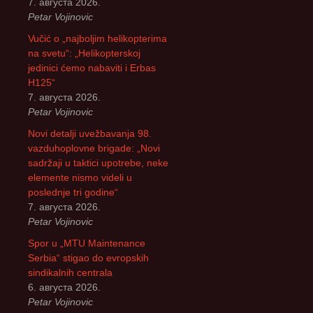
7. августа 2026.
Petar Vojinovic
Vučić o „najboljim helikopterima
na svetu“: „Helikopterskoj
jedinici ćemo nabaviti i Erbas
H125“
7. августа 2026.
Petar Vojinovic
Novi detalji uvežbavanja 98.
vazduhoplovne brigade: „Novi
sadržaji u taktici upotrebe, neke
elemente nismo videli u
poslednje tri godine“
7. августа 2026.
Petar Vojinovic
Spor u „MTU Maintenance
Serbia“ stigao do evropskih
sindikalnih centrala
6. августа 2026.
Petar Vojinovic