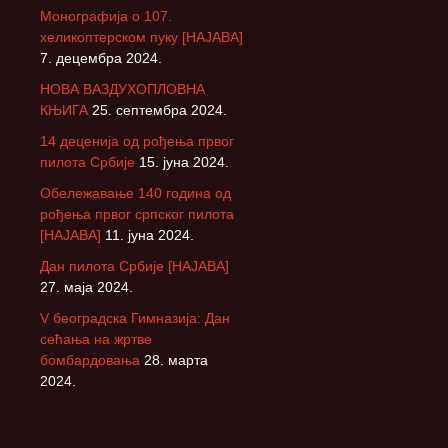
Монографија о 107.
хеликоптерском пуку [НАЈАВА]
7. децембра 2024.
НОВА ВАЗДУХОПЛОВНА
КЊИГА
25. септембра 2024.
14 деценија од рођења првог
пилота Србије
15. јуна 2024.
Обележавање 140 година од
рођења првог српског пилота
[НАЈАВА]
11. јуна 2024.
Дан пилота Србије [НАЈАВА]
27. маја 2024.
V београдска Гимназија: Дан
сећања на жртве
бомбардовања
28. марта
2024.