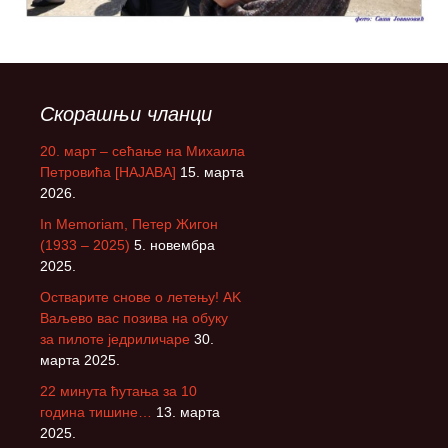
Скорашњи чланци
20. март – сећање на Михаила
Петровића [НАЈАВА]
15. марта
2026.
In Memoriam, Петер Жигон
(1933 – 2025)
5. новембра
2025.
Остварите снове о летењу! АK
Ваљево вас позива на обуку
за пилоте једриличаре
30.
марта 2025.
22 минута ћутања за 10
година тишине…
13. марта
2025.