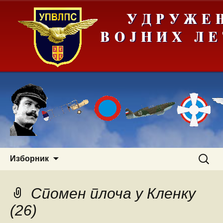
Скочи
Претра
Изборник
на
за:
садржај
Спомен плоча у Кленку
(26)