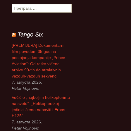
П
р
е
т
р
Tango Six
а
г
[PREMIJERA] Dokumentarni
а
film povodom 35 godina
з
postojanja kompanije „Prince
а
Aviation“: Od retko viđene
:
arhive 90-tih do atraktivnih
vazduh-vazduh sekvenci
7. августа 2026.
Petar Vojinovic
Vučić o „najboljim helikopterima
na svetu“: „Helikopterskoj
jedinici ćemo nabaviti i Erbas
H125“
7. августа 2026.
Petar Vojinovic