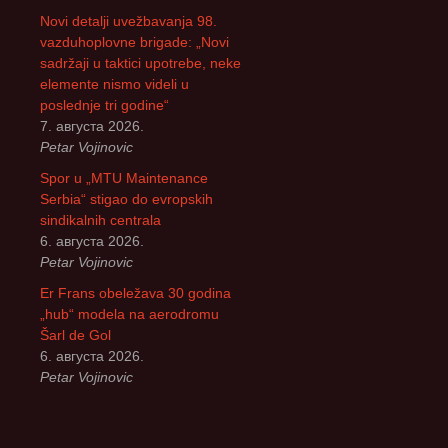
Novi detalji uvežbavanja 98.
vazduhoplovne brigade: „Novi
sadržaji u taktici upotrebe, neke
elemente nismo videli u
poslednje tri godine“
7. августа 2026.
Petar Vojinovic
Spor u „MTU Maintenance
Serbia“ stigao do evropskih
sindikalnih centrala
6. августа 2026.
Petar Vojinovic
Er Frans obeležava 30 godina
„hub“ modela na aerodromu
Šarl de Gol
6. августа 2026.
Petar Vojinovic