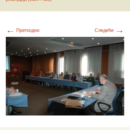
←
→
Претходно
Следеће