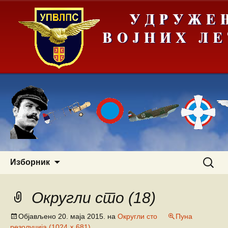
Скочи
Претра
Изборник
на
за:
садржај
Округли сто (18)
Објављено
20. маја 2015.
на
Округли сто
Пуна
резолуција (1024 × 681)