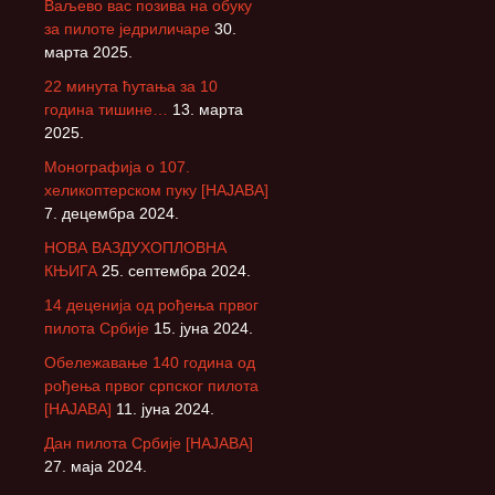
Ваљево вас позива на обуку
за пилоте једриличаре
30.
марта 2025.
22 минута ћутања за 10
година тишине…
13. марта
2025.
Монографија о 107.
хеликоптерском пуку [НАЈАВА]
7. децембра 2024.
НОВА ВАЗДУХОПЛОВНА
КЊИГА
25. септембра 2024.
14 деценија од рођења првог
пилота Србије
15. јуна 2024.
Обележавање 140 година од
рођења првог српског пилота
[НАЈАВА]
11. јуна 2024.
Дан пилота Србије [НАЈАВА]
27. маја 2024.