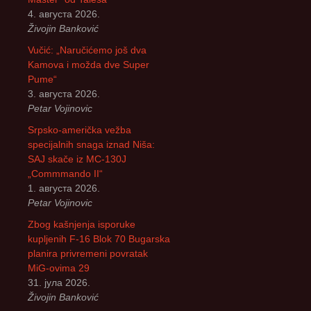
4. августа 2026.
Živojin Banković
Vučić: „Naručićemo još dva
Kamova i možda dve Super
Pume“
3. августа 2026.
Petar Vojinovic
Srpsko-američka vežba
specijalnih snaga iznad Niša:
SAJ skače iz MC-130J
„Commmando II“
1. августа 2026.
Petar Vojinovic
Zbog kašnjenja isporuke
kupljenih F-16 Blok 70 Bugarska
planira privremeni povratak
MiG-ovima 29
31. јула 2026.
Živojin Banković