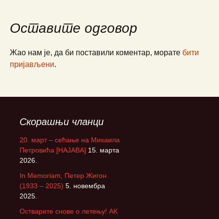
Оставите одговор
Жао нам је, да би поставили коментар, морате
бити
пријављени
.
Скорашњи чланци
20. март – сећање на Михаила
Петровића [НАЈАВА]
15. марта
2026.
In Memoriam, Петер Жигон
(1933 – 2025)
5. новембра
2025.
Остварите снове о летењу! АK