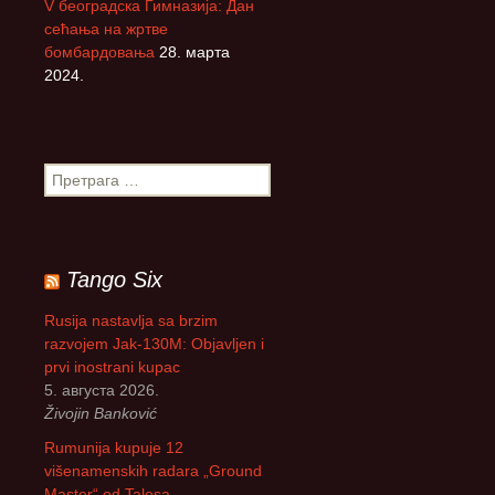
V београдска Гимназија: Дан
сећања на жртве
бомбардовања
28. марта
2024.
П
р
е
т
р
Tango Six
а
г
Rusija nastavlja sa brzim
а
razvojem Jak-130M: Objavljen i
з
prvi inostrani kupac
а
5. августа 2026.
:
Živojin Banković
Rumunija kupuje 12
višenamenskih radara „Ground
Master“ od Talesa