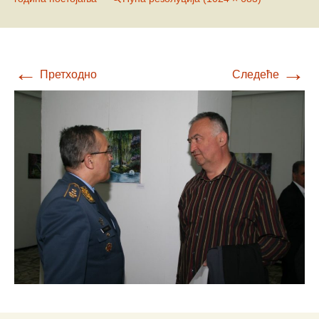
←
→
Претходно
Следеће