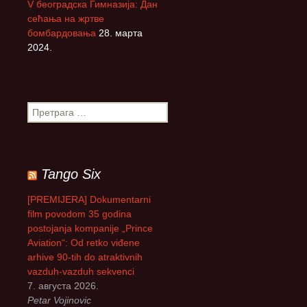
V београдска Гимназија: Дан
сећања на жртве
бомбардовања
28. марта
2024.
П
р
е
т
р
Tango Six
а
г
[PREMIJERA] Dokumentarni
а
film povodom 35 godina
з
postojanja kompanije „Prince
а
Aviation“: Od retko viđene
:
arhive 90-tih do atraktivnih
vazduh-vazduh sekvenci
7. августа 2026.
Petar Vojinovic