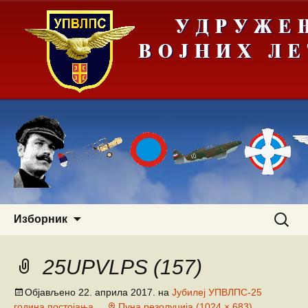
Скочи
Претра
Изборник
на
за:
садржај
25UPVLPS (157)
Објављено
22. априла 2017.
на
Јубилеј УПВЛПС-25
година постојања
Пуна резолуција (1024 × 683)