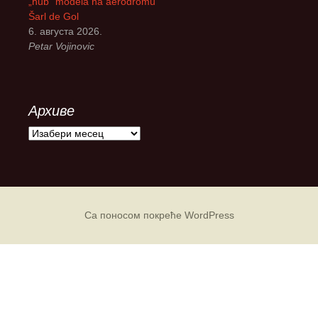
„hub“ modela na aerodromu
Šarl de Gol
6. августа 2026.
Petar Vojinovic
Архиве
А
р
х
и
в
е
Са поносом покреће WordPress