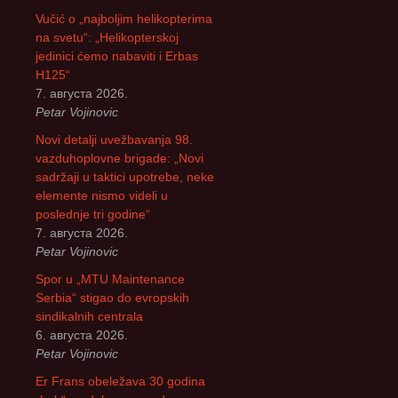
Vučić o „najboljim helikopterima
na svetu“: „Helikopterskoj
jedinici ćemo nabaviti i Erbas
H125“
7. августа 2026.
Petar Vojinovic
Novi detalji uvežbavanja 98.
vazduhoplovne brigade: „Novi
sadržaji u taktici upotrebe, neke
elemente nismo videli u
poslednje tri godine“
7. августа 2026.
Petar Vojinovic
Spor u „MTU Maintenance
Serbia“ stigao do evropskih
sindikalnih centrala
6. августа 2026.
Petar Vojinovic
Er Frans obeležava 30 godina