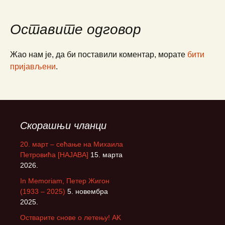
Оставите одговор
Жао нам је, да би поставили коментар, морате
бити
пријављени
.
Скорашњи чланци
20. март – сећање на Михаила
Петровића [НАЈАВА]
15. марта
2026.
In Memoriam, Петер Жигон
(1933 – 2025)
5. новембра
2025.
Остварите снове о летењу! АK