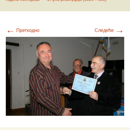
←
→
Претходно
Следеће