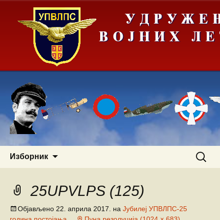
Скочи
Претра
Изборник
на
за:
садржај
25UPVLPS (125)
Објављено
22. априла 2017.
на
Јубилеј УПВЛПС-25
година постојања
Пуна резолуција (1024 × 683)