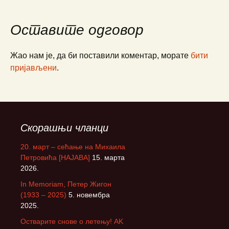
Оставите одговор
Жао нам је, да би поставили коментар, морате
бити
пријављени
.
Скорашњи чланци
20. март – сећање на Михаила
Петровића [НАЈАВА]
15. марта
2026.
In Memoriam, Петер Жигон
(1933 – 2025)
5. новембра
2025.
Остварите снове о летењу! АK