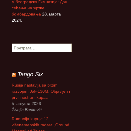
V београдска Гимназија: Дан
сећања на жртве
бомбардовања
28. марта
2024.
П
р
е
т
р
Tango Six
а
г
Rusija nastavlja sa brzim
а
razvojem Jak-130M: Objavljen i
з
prvi inostrani kupac
а
5. августа 2026.
:
Živojin Banković
Rumunija kupuje 12
višenamenskih radara „Ground
Master“ od Talesa