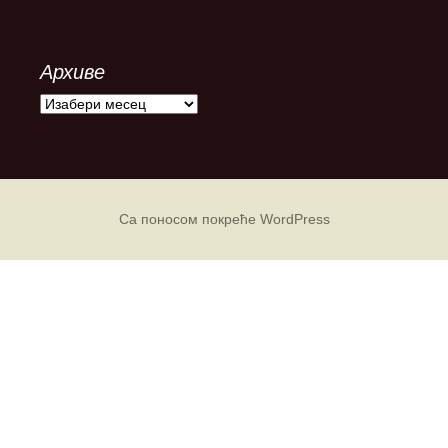
Архиве
А
р
х
и
в
е
Са поносом покреће WordPress