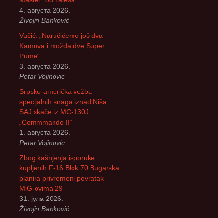
4. августа 2026.
Živojin Banković
Vučić: „Naručićemo još dva
Kamova i možda dve Super
Pume“
3. августа 2026.
Petar Vojinovic
Srpsko-američka vežba
specijalnih snaga iznad Niša:
SAJ skače iz MC-130J
„Commmando II“
1. августа 2026.
Petar Vojinovic
Zbog kašnjenja isporuke
kupljenih F-16 Blok 70 Bugarska
planira privremeni povratak
MiG-ovima 29
31. јула 2026.
Živojin Banković