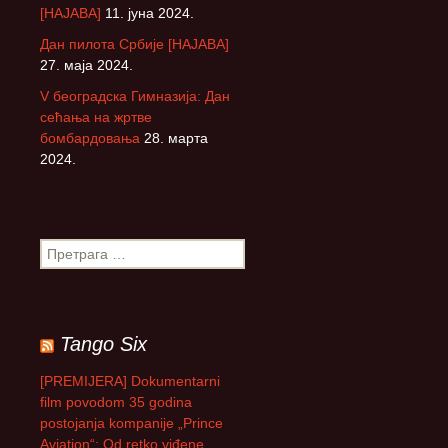
[НАЈАВА]
11. јуна 2024.
Дан пилота Србије [НАЈАВА]
27. маја 2024.
V београдска Гимназија: Дан
сећања на жртве
бомбардовања
28. марта
2024.
П
р
е
т
р
Tango Six
а
г
[PREMIJERA] Dokumentarni
а
film povodom 35 godina
з
postojanja kompanije „Prince
а
Aviation“: Od retko viđene