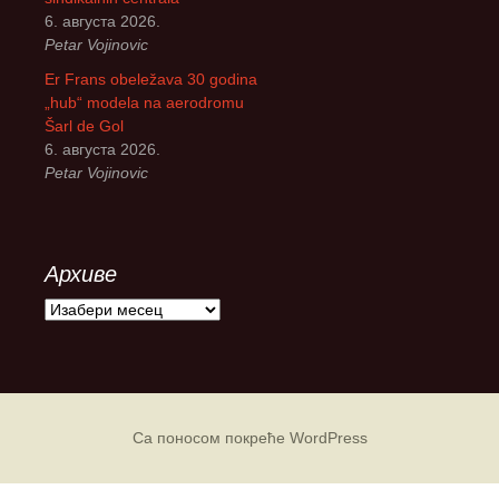
6. августа 2026.
Petar Vojinovic
Er Frans obeležava 30 godina
„hub“ modela na aerodromu
Šarl de Gol
6. августа 2026.
Petar Vojinovic
Архиве
А
р
х
и
в
е
Са поносом покреће WordPress