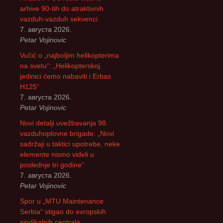
:
arhive 90-tih do atraktivnih
vazduh-vazduh sekvenci
7. августа 2026.
Petar Vojinovic
Vučić o „najboljim helikopterima
na svetu“: „Helikopterskoj
jedinici ćemo nabaviti i Erbas
H125“
7. августа 2026.
Petar Vojinovic
Novi detalji uvežbavanja 98.
vazduhoplovne brigade: „Novi
sadržaji u taktici upotrebe, neke
elemente nismo videli u
poslednje tri godine“
7. августа 2026.
Petar Vojinovic
Spor u „MTU Maintenance
Serbia“ stigao do evropskih
sindikalnih centrala