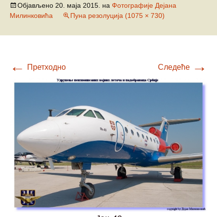
Објављено
20. маја 2015.
на
Фотографије Дејана
Милинковића
Пуна резолуција (1075 × 730)
←
→
Претходно
Следеће