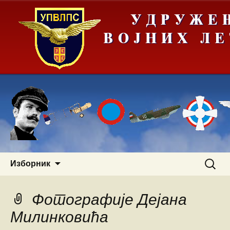
Скочи
Претра
Изборник
на
за:
садржај
Фотографије Дејана
Милинковића