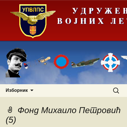
Скочи
Претра
Изборник
на
за:
садржај
Фонд Михаило Петровић
(5)