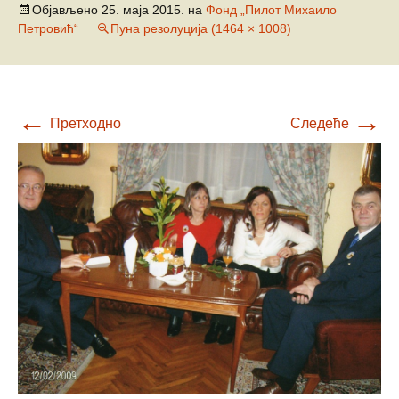
Објављено
25. маја 2015.
на
Фонд „Пилот Михаило
Петровић“
Пуна резолуција (1464 × 1008)
←
→
Претходно
Следеће