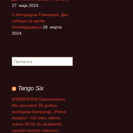
27. маја 2024.
V београдска Гимназија: Дан
сећања на жртве
бомбардовања
28. марта
2024.
П
р
е
т
р
Tango Six
а
г
[PREMIJERA] Dokumentarni
а
film povodom 35 godina
з
postojanja kompanije „Prince
а
Aviation“: Od retko viđene
:
arhive 90-tih do atraktivnih
vazduh-vazduh sekvenci