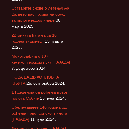
Остварите снове о летењу! АK
Ваљево вас позива на обуку
за пилоте једриличаре
30.
марта 2025.
22 минута ћутања за 10
година тишине…
13. марта
2025.
Монографија о 107.
хеликоптерском пуку [НАЈАВА]
7. децембра 2024.
НОВА ВАЗДУХОПЛОВНА
КЊИГА
25. септембра 2024.
14 деценија од рођења првог
пилота Србије
15. јуна 2024.
Обележавање 140 година од
рођења првог српског пилота
[НАЈАВА]
11. јуна 2024.
Дан пилота Србије [НАЈАВА]