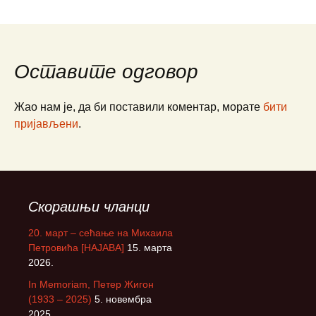
Оставите одговор
Жао нам је, да би поставили коментар, морате
бити
пријављени
.
Скорашњи чланци
20. март – сећање на Михаила
Петровића [НАЈАВА]
15. марта
2026.
In Memoriam, Петер Жигон
(1933 – 2025)
5. новембра
2025.