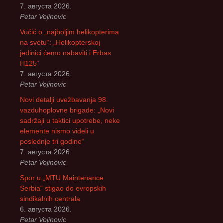
7. августа 2026.
Petar Vojinovic
Vučić o „najboljim helikopterima
na svetu“: „Helikopterskoj
jedinici ćemo nabaviti i Erbas
H125“
7. августа 2026.
Petar Vojinovic
Novi detalji uvežbavanja 98.
vazduhoplovne brigade: „Novi
sadržaji u taktici upotrebe, neke
elemente nismo videli u
poslednje tri godine“
7. августа 2026.
Petar Vojinovic
Spor u „MTU Maintenance
Serbia“ stigao do evropskih
sindikalnih centrala
6. августа 2026.
Petar Vojinovic