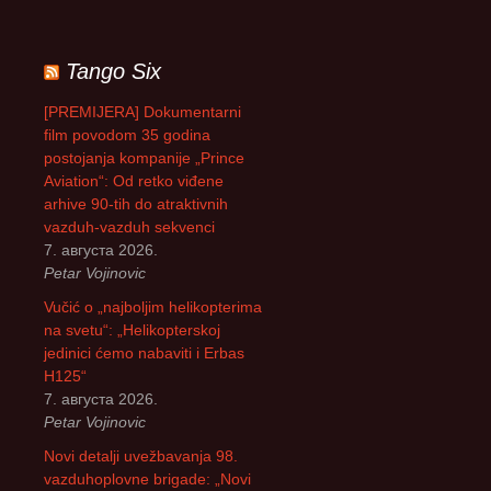
е
т
р
Tango Six
а
г
[PREMIJERA] Dokumentarni
а
film povodom 35 godina
з
postojanja kompanije „Prince
а
Aviation“: Od retko viđene
:
arhive 90-tih do atraktivnih
vazduh-vazduh sekvenci
7. августа 2026.
Petar Vojinovic
Vučić o „najboljim helikopterima
na svetu“: „Helikopterskoj
jedinici ćemo nabaviti i Erbas
H125“
7. августа 2026.
Petar Vojinovic
Novi detalji uvežbavanja 98.
vazduhoplovne brigade: „Novi