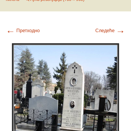
←
→
Претходно
Следеће