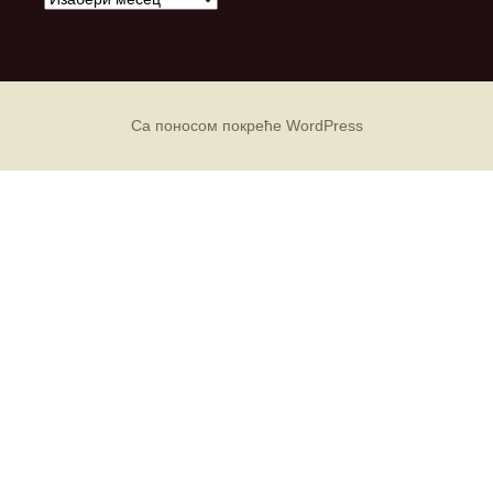
р
х
и
в
е
Са поносом покреће WordPress