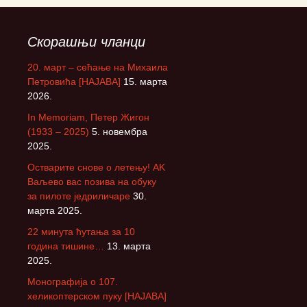
Скорашњи чланци
20. март – сећање на Михаила
Петровића [НАЈАВА]
15. марта
2026.
In Memoriam, Петер Жигон
(1933 – 2025)
5. новембра
2025.
Остварите снове о летењу! АK
Ваљево вас позива на обуку
за пилоте једриличаре
30.
марта 2025.
22 минута ћутања за 10
година тишине…
13. марта
2025.
Монографија о 107.
хеликоптерском пуку [НАЈАВА]