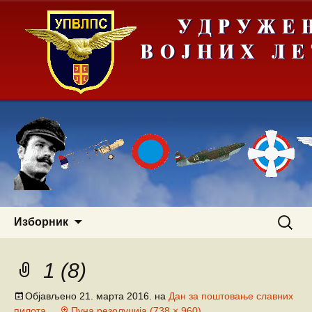
Скочи
Претра
Изборник
на
за:
садржај
1 (8)
Објављено
21. марта 2016.
на
Дан за поштовање славних
пилота
Пуна резолуција (738 × 960)