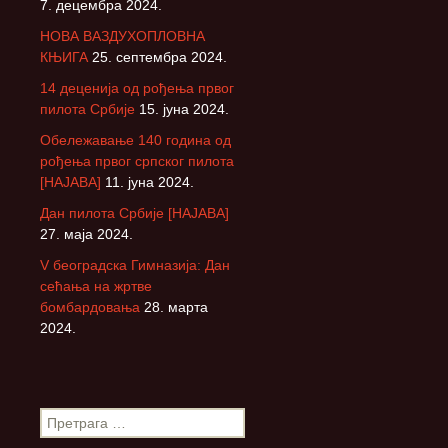
7. децембра 2024.
НОВА ВАЗДУХОПЛОВНА
КЊИГА
25. септембра 2024.
14 деценија од рођења првог
пилота Србије
15. јуна 2024.
Обележавање 140 година од
рођења првог српског пилота
[НАЈАВА]
11. јуна 2024.
Дан пилота Србије [НАЈАВА]
27. маја 2024.
V београдска Гимназија: Дан
сећања на жртве
бомбардовања
28. марта
2024.
П
р