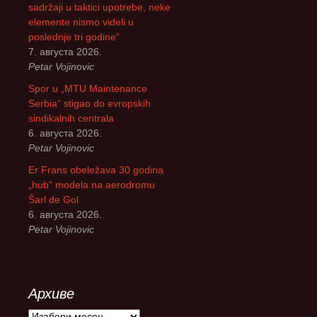
sadržaji u taktici upotrebe, neke
elemente nismo videli u
poslednje tri godine“
7. августа 2026.
Petar Vojinovic
Spor u „MTU Maintenance
Serbia“ stigao do evropskih
sindikalnih centrala
6. августа 2026.
Petar Vojinovic
Er Frans obeležava 30 godina
„hub“ modela na aerodromu
Šarl de Gol
6. августа 2026.
Petar Vojinovic
Архиве
А