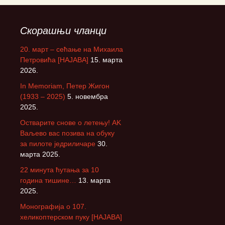
Скорашњи чланци
20. март – сећање на Михаила
Петровића [НАЈАВА]
15. марта
2026.
In Memoriam, Петер Жигон
(1933 – 2025)
5. новембра
2025.
Остварите снове о летењу! АK
Ваљево вас позива на обуку
за пилоте једриличаре
30.
марта 2025.
22 минута ћутања за 10
година тишине…
13. марта
2025.
Монографија о 107.
хеликоптерском пуку [НАЈАВА]