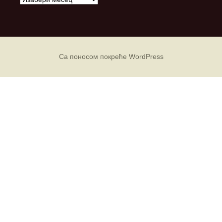
р
х
и
в
е
Са поносом покреће WordPress