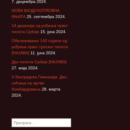
7. децембра 2024.
НОВА ВАЗДУХОПЛОВНА
КЊИГА
25. септембра 2024.
14 деценија од рођења првог
пилота Србије
15. јуна 2024.
Обележавање 140 година од
рођења првог српског пилота
[НАЈАВА]
11. јуна 2024.
Дан пилота Србије [НАЈАВА]
27. маја 2024.
V београдска Гимназија: Дан
сећања на жртве
бомбардовања
28. марта
2024.
П
р