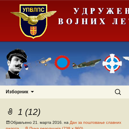
Скочи
Претра
Изборник
на
за:
садржај
1 (12)
Објављено
21. марта 2016.
на
Дан за поштовање славних
пилота
Пуна резолуција (738 × 960)