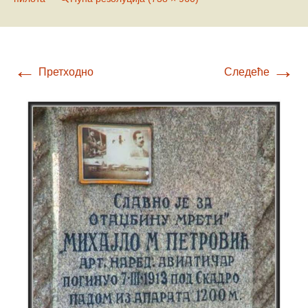
←
→
Претходно
Следеће