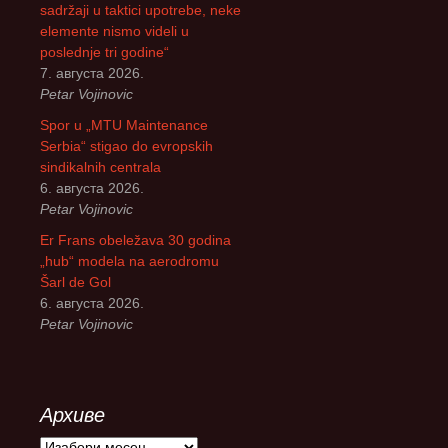
sadržaji u taktici upotrebe, neke
elemente nismo videli u
poslednje tri godine“
7. августа 2026.
Petar Vojinovic
Spor u „MTU Maintenance
Serbia“ stigao do evropskih
sindikalnih centrala
6. августа 2026.
Petar Vojinovic
Er Frans obeležava 30 godina
„hub“ modela na aerodromu
Šarl de Gol
6. августа 2026.
Petar Vojinovic
Архиве
А