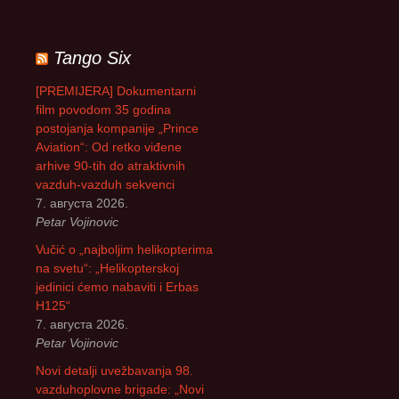
е
т
р
Tango Six
а
г
[PREMIJERA] Dokumentarni
а
film povodom 35 godina
з
postojanja kompanije „Prince
а
Aviation“: Od retko viđene
:
arhive 90-tih do atraktivnih
vazduh-vazduh sekvenci
7. августа 2026.
Petar Vojinovic
Vučić o „najboljim helikopterima
na svetu“: „Helikopterskoj
jedinici ćemo nabaviti i Erbas
H125“
7. августа 2026.
Petar Vojinovic
Novi detalji uvežbavanja 98.
vazduhoplovne brigade: „Novi