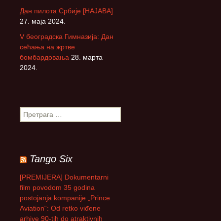
Дан пилота Србије [НАЈАВА]
27. маја 2024.
V београдска Гимназија: Дан
сећања на жртве
бомбардовања
28. марта
2024.
П
р
е
т
р
Tango Six
а
г
[PREMIJERA] Dokumentarni
а
film povodom 35 godina
з
postojanja kompanije „Prince
а
Aviation“: Od retko viđene
:
arhive 90-tih do atraktivnih