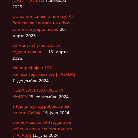
(1933 – 2025)
5. новембра
2025.
Остварите снове о летењу! АK
Ваљево вас позива на обуку
за пилоте једриличаре
30.
марта 2025.
22 минута ћутања за 10
година тишине…
13. марта
2025.
Монографија о 107.
хеликоптерском пуку [НАЈАВА]
7. децембра 2024.
НОВА ВАЗДУХОПЛОВНА
КЊИГА
25. септембра 2024.
14 деценија од рођења првог
пилота Србије
15. јуна 2024.
Обележавање 140 година од
рођења првог српског пилота
[НАЈАВА]
11. јуна 2024.