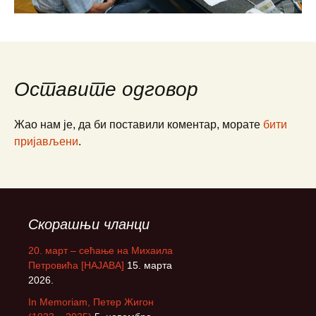
Оставите одговор
Жао нам је, да би поставили коментар, морате
бити
пријављени
.
Скорашњи чланци
20. март – сећање на Михаила
Петровића [НАЈАВА]
15. марта
2026.
In Memoriam, Петер Жигон