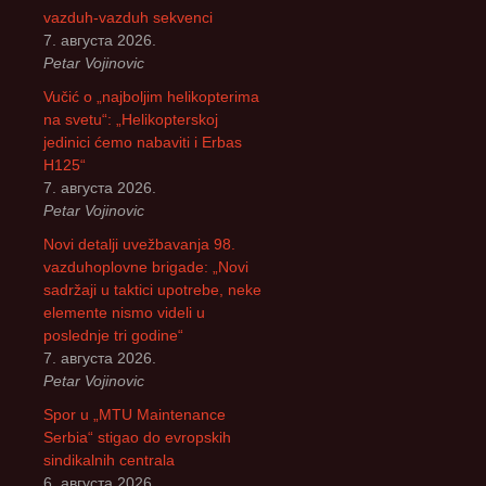
vazduh-vazduh sekvenci
7. августа 2026.
Petar Vojinovic
Vučić o „najboljim helikopterima
na svetu“: „Helikopterskoj
jedinici ćemo nabaviti i Erbas
H125“
7. августа 2026.
Petar Vojinovic
Novi detalji uvežbavanja 98.
vazduhoplovne brigade: „Novi
sadržaji u taktici upotrebe, neke
elemente nismo videli u
poslednje tri godine“
7. августа 2026.
Petar Vojinovic
Spor u „MTU Maintenance
Serbia“ stigao do evropskih
sindikalnih centrala
6. августа 2026.