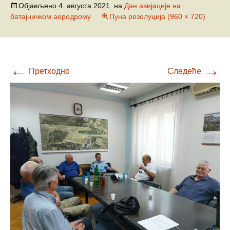
Објављено
4. августа 2021.
на
Дан авијације на
батајничком аеродрому
Пуна резолуција (960 × 720)
←
→
Претходно
Следеће