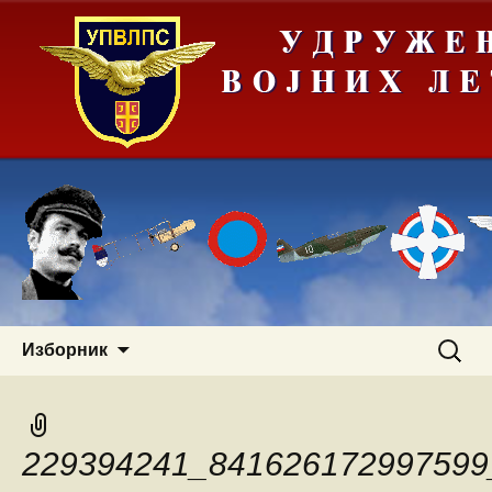
Скочи
Претра
Изборник
на
за:
садржај
229394241_841626172997599