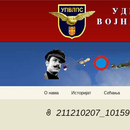
Скочи
О нама
Историјат
Сећања
на
садржај
Летачи
Први трансп
авион
211210207_1015
Падобранци
Залеђивање