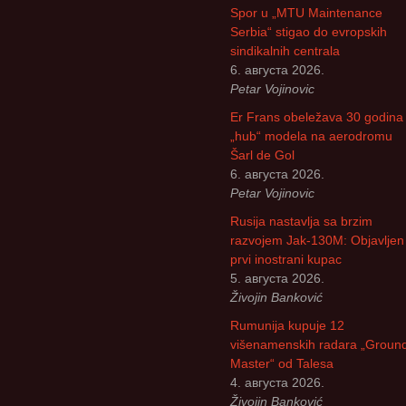
Spor u „MTU Maintenance
Божидар Стева
Serbia“ stigao do evropskih
sindikalnih centrala
Милоје Павлов
6. августа 2026.
Petar Vojinovic
Љубиша Велич
Er Frans obeležava 30 godina
„hub“ modela na aerodromu
Славко Бига
Šarl de Gol
6. августа 2026.
Спасоје Смиља
Petar Vojinovic
Rusija nastavlja sa brzim
Бранислав Пет
razvojem Jak-130M: Objavljen 
prvi inostrani kupac
Владимир Стар
5. августа 2026.
Živojin Banković
Владан Марјано
Rumunija kupuje 12
višenamenskih radara „Groun
Драган Катанић
Master“ od Talesa
4. августа 2026.
Ранко Живак
Živojin Banković