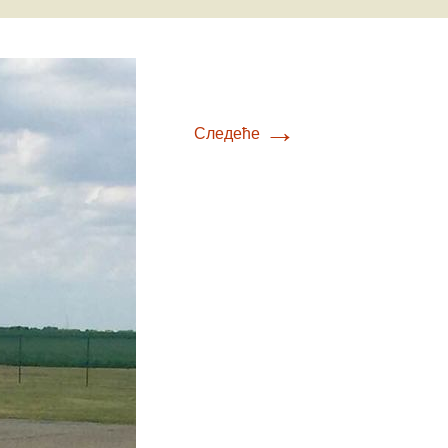
Е-К
вић
Л-О
ћ
вљевић
П-У
вљевић
→
Следеће
товац
Ф-Ш
ц
ловић
ћ
ић
ић
вић