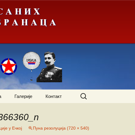
Претрага
а
Галерије
Контакт
за:
366360_n
жења
А-Ђ
ије у Ечкој
Пуна резолуција (720 × 540)