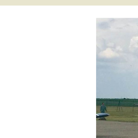
Ваздухоплови
Турбуленциј
Настанак и развој
ваздухопловства
Бришући лет
авионом Ан-
Крвави праз
Обарање ав
Ф-86Д
Прећутана о
„Брезна“
Прича о Јос
Крижају
Од „Црних п
„Рисова са В
Јастребови 
Маховљана 