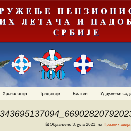
Хронологија
Традиције
Билтен
Удружење сад
ортни
Јануар
Догађаји
Ваздухопловни билтен
Статут
2012
9343695137094_6690282079202
Фебруар
Команданти
Костадин Коста
Чланови удру
Ваздухопловни билтен
Милетић
Објављено
3. јула 2021.
на
Празник авијац
2013