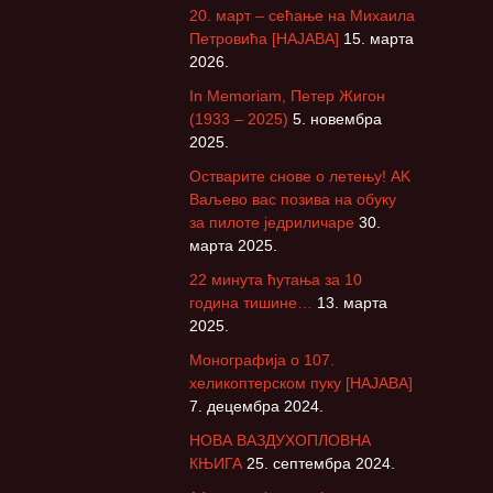
20. март – сећање на Михаила
е
Петровића [НАЈАВА]
15. марта
т
2026.
р
а
In Memoriam, Петер Жигон
г
(1933 – 2025)
5. новембра
а
2025.
з
Остварите снове о летењу! АK
а
Ваљево вас позива на обуку
:
за пилоте једриличаре
30.
марта 2025.
22 минута ћутања за 10
година тишине…
13. марта
2025.
Монографија о 107.
хеликоптерском пуку [НАЈАВА]
7. децембра 2024.
НОВА ВАЗДУХОПЛОВНА
КЊИГА
25. септембра 2024.