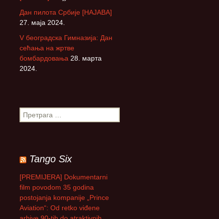
Дан пилота Србије [НАЈАВА]
27. маја 2024.
V београдска Гимназија: Дан
сећања на жртве
бомбардовања
28. марта
2024.
П
р
е
т
р
Tango Six
а
г
[PREMIJERA] Dokumentarni
а
film povodom 35 godina
з
postojanja kompanije „Prince
а
Aviation“: Od retko viđene
:
arhive 90-tih do atraktivnih