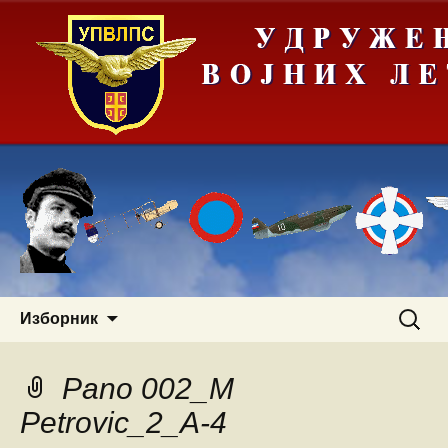
Скочи
Претра
Изборник
на
за:
садржај
Pano 002_M
Petrovic_2_A-4