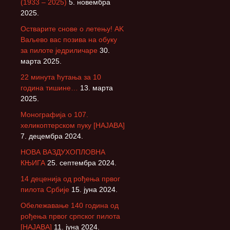
(1933 – 2025)
5. новембра
2025.
Остварите снове о летењу! АK
Ваљево вас позива на обуку
за пилоте једриличаре
30.
марта 2025.
22 минута ћутања за 10
година тишине…
13. марта
2025.
Монографија о 107.
хеликоптерском пуку [НАЈАВА]
7. децембра 2024.
НОВА ВАЗДУХОПЛОВНА
КЊИГА
25. септембра 2024.
14 деценија од рођења првог
пилота Србије
15. јуна 2024.
Обележавање 140 година од
рођења првог српског пилота
[НАЈАВА]
11. јуна 2024.