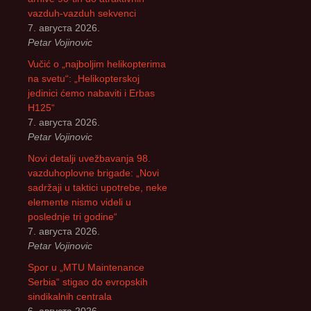
vazduh-vazduh sekvenci
7. августа 2026.
Petar Vojinovic
Vučić o „najboljim helikopterima
na svetu“: „Helikopterskoj
jedinici ćemo nabaviti i Erbas
H125“
7. августа 2026.
Petar Vojinovic
Novi detalji uvežbavanja 98.
vazduhoplovne brigade: „Novi
sadržaji u taktici upotrebe, neke
elemente nismo videli u
poslednje tri godine“
7. августа 2026.
Petar Vojinovic
Spor u „MTU Maintenance
Serbia“ stigao do evropskih
sindikalnih centrala