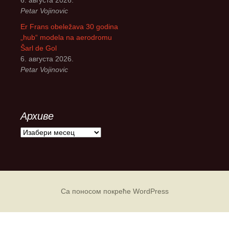
6. августа 2026.
Petar Vojinovic
Er Frans obeležava 30 godina
„hub“ modela na aerodromu
Šarl de Gol
6. августа 2026.
Petar Vojinovic
Архиве
А
р
х
и
в
е
Са поносом покреће WordPress