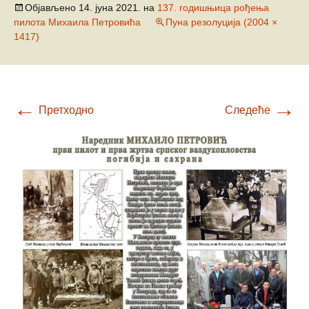
Објављено
14. јуна 2021.
на
137. годишњица рођења
пилота Михаила Петровића
Пуна резолуција (2004 ×
1417)
←
→
Претходно
Следеће