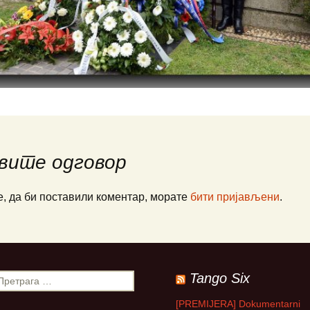
ПАЈПЕР Па-34
Ваздухопловни билтен
рпске
СЕНЕКА
2021
Миле М. Павич
не
ХТ-40 Ми-8/17
Франце Пирц
…
ХН-47 Ми-24В
Зденко Улепић
генцији
Х(Н)-42/5(М)-ГАЗЕЛА
Виктор Бубањ
те муње
Милан Симовић
вите одговор
А
Енвер Ћемалов
е, да би поставили коментар, морате
бити пријављени
.
Стеван Роглић
Слободан Алаг
вић:
 СРПСКЕ
Антон Тус
РАТУ
Tango Six
Звонко Јурјевић
[PREMIJERA] Dokumentarni