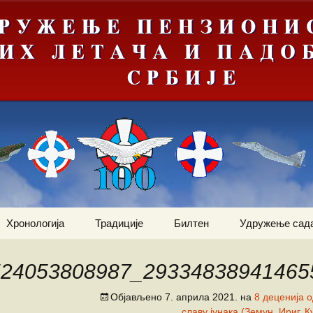
Хронологија
Традиције
Билтен
Удружење сад
ортни
Јануар
Догађаји
Ваздухопловни билтен
Статут
2012
524053808987_29334838941465
Фебруар
Команданти
Костадин Коста
Чланови удру
Ваздухопловни билтен
Милетић
Објављено
7. априла 2021.
на
8 деценија 
2013
славу јунака (Земун, Ириг, 