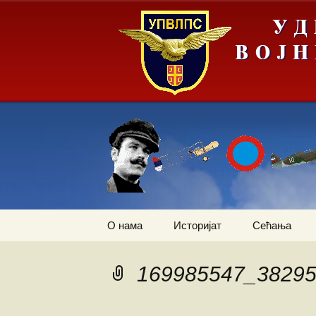
Скочи
О нама
Историјат
Сећања
на
садржај
Летачи
Први трансп
авион
169985547_3829
Падобранци
Залеђивање