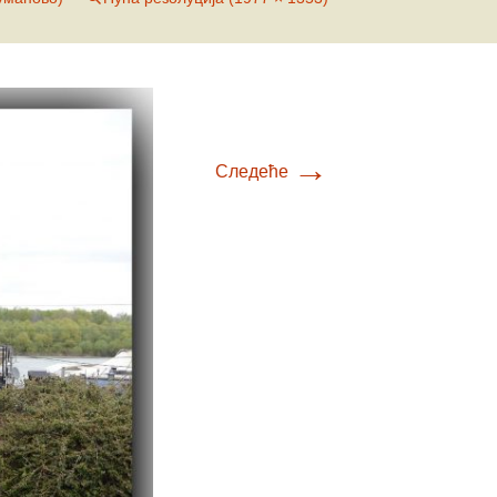
Е-К
вић
Л-О
ћ
вљевић
П-У
вљевић
товац
Ф-Ш
→
Следеће
ц
ловић
ћ
ић
ић
вић