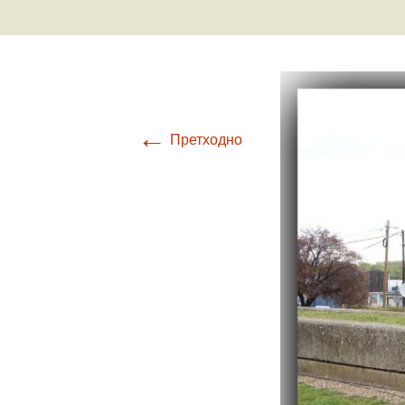
Ваздухоплови
Турбуленциј
Настанак и развој
ваздухопловства
Бришући лет
авионом Ан-
Крвави праз
←
Претходно
Обарање ав
Ф-86Д
Прећутана о
„Брезна“
Прича о Јос
Крижају
Од „Црних п
„Рисова са В
Јастребови 
Маховљана 