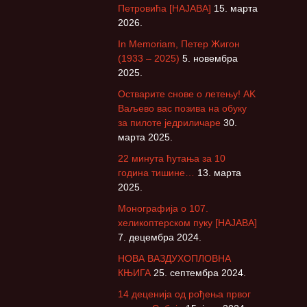
Петровића [НАЈАВА]
15. марта
т
2026.
р
а
In Memoriam, Петер Жигон
г
(1933 – 2025)
5. новембра
а
2025.
з
Остварите снове о летењу! АK
а
Ваљево вас позива на обуку
:
за пилоте једриличаре
30.
марта 2025.
22 минута ћутања за 10
година тишине…
13. марта
2025.
Монографија о 107.
хеликоптерском пуку [НАЈАВА]
7. децембра 2024.
НОВА ВАЗДУХОПЛОВНА
КЊИГА
25. септембра 2024.
14 деценија од рођења првог