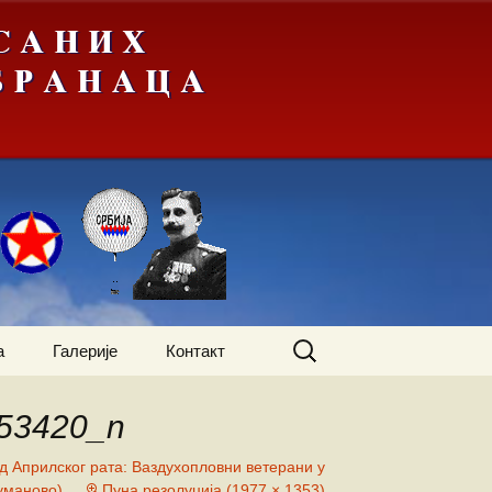
Претрага
а
Галерије
Контакт
за:
53420_n
жења
А-Ђ
од Априлског рата: Ваздухопловни ветерани у
Куманово)
Пуна резолуција (1977 × 1353)