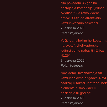
film povodom 35 godina
Божидар Стева
postojanja kompanije „Prince
Aviation“: Od retko viđene
Милоје Павлов
arhive 90-tih do atraktivnih
vazduh-vazduh sekvenci
Љубиша Велич
7. августа 2026.
Petar Vojinovic
Славко Бига
Vučić o „najboljim helikopterim
na svetu“: „Helikopterskoj
Спасоје Смиља
jedinici ćemo nabaviti i Erbas
H125“
Бранислав Пет
7. августа 2026.
Petar Vojinovic
Владимир Стар
Novi detalji uvežbavanja 98.
vazduhoplovne brigade: „Novi
Владан Марјано
sadržaji u taktici upotrebe, ne
elemente nismo videli u
Драган Катанић
poslednje tri godine“
7. августа 2026.
Ранко Живак
Petar Vojinovic