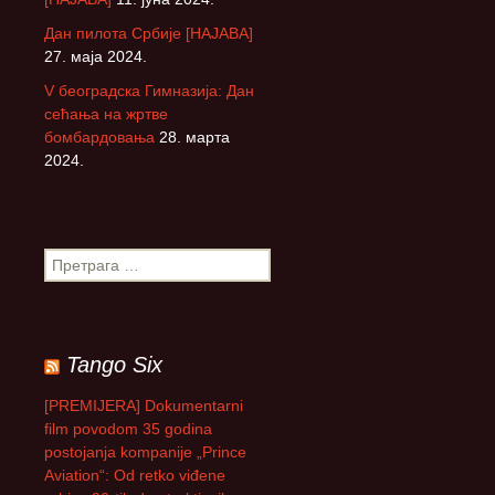
Дан пилота Србије [НАЈАВА]
27. маја 2024.
V београдска Гимназија: Дан
сећања на жртве
бомбардовања
28. марта
2024.
П
р
е
т
р
Tango Six
а
г
[PREMIJERA] Dokumentarni
а
film povodom 35 godina
з
postojanja kompanije „Prince
а
Aviation“: Od retko viđene
: