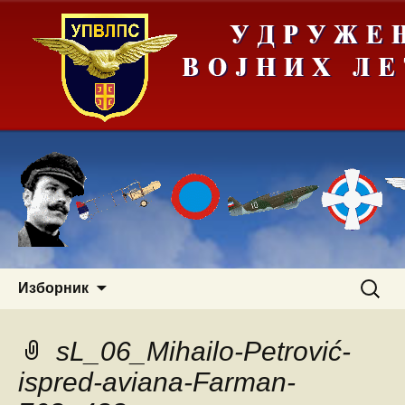
Скочи
Претра
Изборник
на
за:
садржај
sL_06_Mihailo-Petrović-
ispred-aviana-Farman-