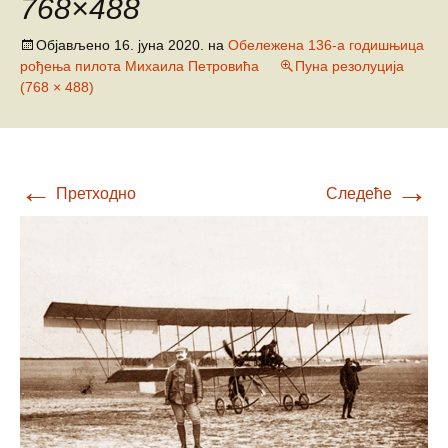
768×488
Објављено
16. јуна 2020.
на
Обележена 136-а годишњица
рођења пилота Михаила Петровића
Пуна резолуција
(768 × 488)
←
→
Претходно
Следеће