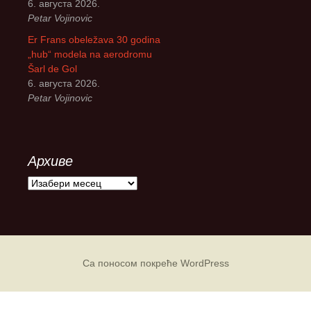
6. августа 2026.
Petar Vojinovic
Er Frans obeležava 30 godina
„hub“ modela na aerodromu
Šarl de Gol
6. августа 2026.
Petar Vojinovic
Архиве
А
р
х
и
в
е
Са поносом покреће WordPress