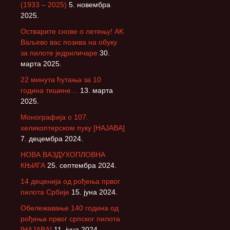
(1933 – 2025)
5. новембра
2025.
Остварите снове о летењу! АK
Ваљево вас позива на обуку
за пилоте једриличаре
30.
марта 2025.
22 минута ћутања за 10
година тишине…
13. марта
2025.
Монографија о 107.
хеликоптерском пуку [НАЈАВА]
7. децембра 2024.
НОВА ВАЗДУХОПЛОВНА
КЊИГА
25. септембра 2024.
14 деценија од рођења првог
пилота Србије
15. јуна 2024.
Обележавање 140 година од
рођења првог српског пилота
[НАЈАВА]
11. јуна 2024.