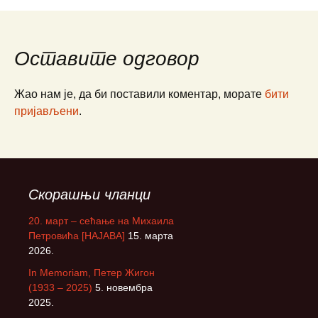
Оставите одговор
Жао нам је, да би поставили коментар, морате
бити
пријављени
.
Скорашњи чланци
20. март – сећање на Михаила
Петровића [НАЈАВА]
15. марта
2026.
In Memoriam, Петер Жигон
(1933 – 2025)
5. новембра
2025.