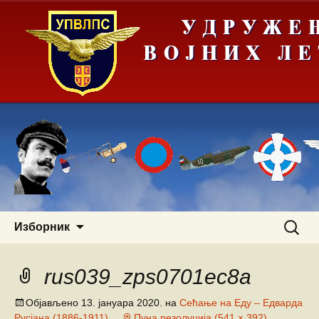
Скочи
Претра
Изборник
на
за:
садржај
rus039_zps0701ec8a
Објављено
13. јануара 2020.
на
Сећање на Еду – Едварда
Русјана (1886-1911)
Пуна резолуција (541 × 392)