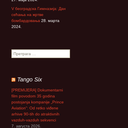
V београдска Гимназија: Дан
сећања на жртве
бомбардовања
28. марта
2024.
П
р
е
т
р
Tango Six
а
г
[PREMIJERA] Dokumentarni
а
film povodom 35 godina
з
postojanja kompanije „Prince
а
Aviation“: Od retko viđene
:
arhive 90-tih do atraktivnih
vazduh-vazduh sekvenci
7. августа 2026.