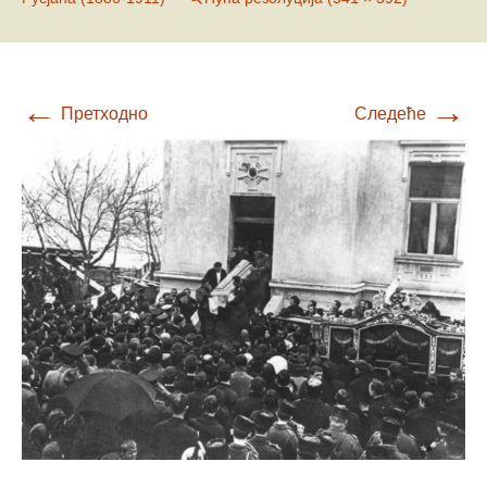
←
→
Претходно
Следеће