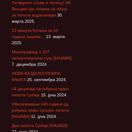
Остварите снове о летењу! АK
Ваљево вас позива на обуку
за пилоте једриличаре
30.
марта 2025.
22 минута ћутања за 10
година тишине…
13. марта
2025.
Монографија о 107.
хеликоптерском пуку [НАЈАВА]
7. децембра 2024.
НОВА ВАЗДУХОПЛОВНА
КЊИГА
25. септембра 2024.
14 деценија од рођења првог
пилота Србије
15. јуна 2024.
Обележавање 140 година од
рођења првог српског пилота
[НАЈАВА]
11. јуна 2024.
Дан пилота Србије [НАЈАВА]
27. маја 2024.