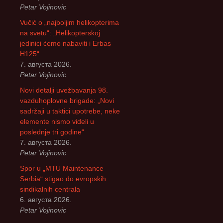
Petar Vojinovic
Vučić o „najboljim helikopterima
na svetu“: „Helikopterskoj
jedinici ćemo nabaviti i Erbas
H125“
7. августа 2026.
Petar Vojinovic
Novi detalji uvežbavanja 98.
vazduhoplovne brigade: „Novi
sadržaji u taktici upotrebe, neke
elemente nismo videli u
poslednje tri godine“
7. августа 2026.
Petar Vojinovic
Spor u „MTU Maintenance
Serbia“ stigao do evropskih
sindikalnih centrala
6. августа 2026.
Petar Vojinovic