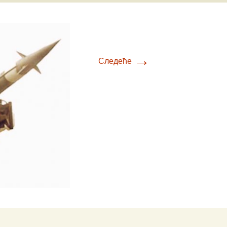
Е-К
вић
Л-О
ћ
вљевић
П-У
→
вљевић
Следеће
товац
Ф-Ш
ц
ловић
ћ
ић
ић
вић