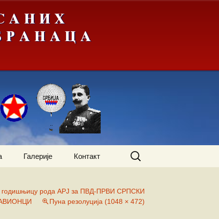
Претрага
а
Галерије
Контакт
за:
4 годишњицу рода АРЈ за ПВД-ПРВИ СРПСКИ
жења
А-Ђ
АВИОНЦИ
Пуна резолуција (1048 × 472)