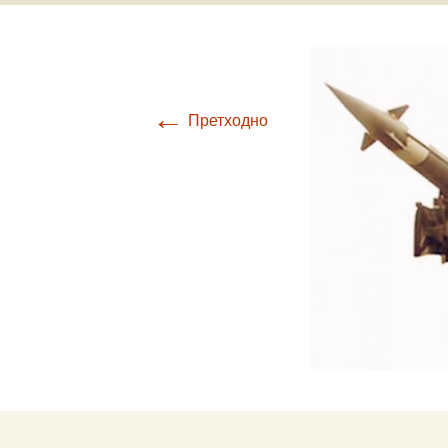
Ваздухоплови
Турбуленциј
Настанак и развој
ваздухопловства
Бришући лет
авионом Ан-
←
Претходно
Крвави праз
Обарање ав
Ф-86Д
Прећутана о
„Брезна“
Прича о Јос
Крижају
Од „Црних п
„Рисова са В
Јастребови 
Маховљана 