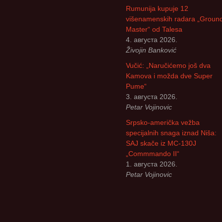
Rumunija kupuje 12
Божидар Стева
višenamenskih radara „Groun
Master“ od Talesa
Милоје Павлов
4. августа 2026.
Živojin Banković
Љубиша Велич
Vučić: „Naručićemo još dva
Kamova i možda dve Super
Славко Бига
Pume“
3. августа 2026.
Спасоје Смиља
Petar Vojinovic
Srpsko-američka vežba
Бранислав Пет
specijalnih snaga iznad Niša:
SAJ skače iz MC-130J
Владимир Стар
„Commmando II“
1. августа 2026.
Владан Марјано
Petar Vojinovic
Драган Катанић
Ранко Живак