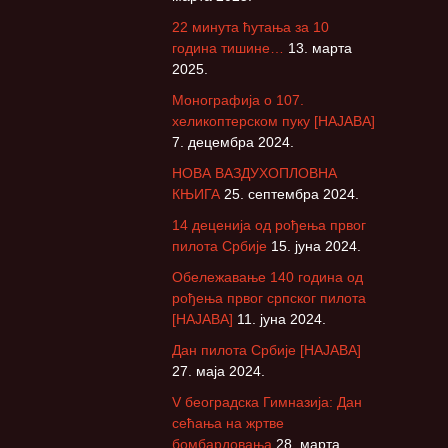
22 минута ћутања за 10
година тишине…
13. марта
2025.
Монографија о 107.
хеликоптерском пуку [НАЈАВА]
7. децембра 2024.
НОВА ВАЗДУХОПЛОВНА
КЊИГА
25. септембра 2024.
14 деценија од рођења првог
пилота Србије
15. јуна 2024.
Обележавање 140 година од
рођења првог српског пилота
[НАЈАВА]
11. јуна 2024.
Дан пилота Србије [НАЈАВА]
27. маја 2024.
V београдска Гимназија: Дан
сећања на жртве
бомбардовања
28. марта