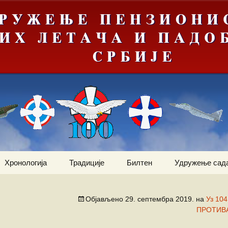
Хронологија
Традиције
Билтен
Удружење сад
ортни
Јануар
Догађаји
Ваздухопловни билтен
Статут
2012
Објављено
29. септембра 2019.
на
Уз 10
Фебруар
Команданти
Костадин Коста
Чланови удру
ПРОТИВ
Ваздухопловни билтен
Милетић
2013