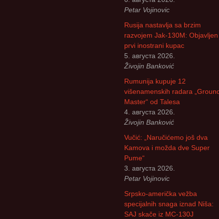
Petar Vojinovic
Божидар Стева
Rusija nastavlja sa brzim
Милоје Павлов
razvojem Jak-130M: Objavljen 
prvi inostrani kupac
5. августа 2026.
Љубиша Велич
Živojin Banković
Славко Бига
Rumunija kupuje 12
višenamenskih radara „Groun
Спасоје Смиља
Master“ od Talesa
4. августа 2026.
Živojin Banković
Бранислав Пет
Vučić: „Naručićemo još dva
Владимир Стар
Kamova i možda dve Super
Pume“
Владан Марјано
3. августа 2026.
Petar Vojinovic
Драган Катанић
Srpsko-američka vežba
specijalnih snaga iznad Niša:
Ранко Живак
SAJ skače iz MC-130J