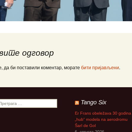
ПАЈПЕР Па-34
Ваздухопловни билтен
рпске
СЕНЕКА
2021
Миле М. Павич
не
ХТ-40 Ми-8/17
Франце Пирц
…
ХН-47 Ми-24В
Зденко Улепић
генцији
Х(Н)-42/5(М)-ГАЗЕЛА
Виктор Бубањ
вите одговор
те муње
Милан Симовић
е, да би поставили коментар, морате
бити пријављени
.
А
Енвер Ћемалов
Стеван Роглић
Слободан Алаг
Tango Six
вић:
 СРПСКЕ
Антон Тус
Er Frans obeležava 30 godina
РАТУ
„hub“ modela na aerodromu
Šarl de Gol
Звонко Јурјевић
6. августа 2026.