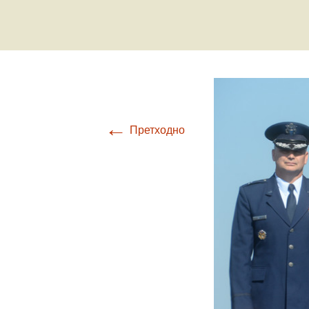
Ваздухоплови
Турбуленциј
Настанак и развој
ваздухопловства
Бришући лет
авионом Ан-
Крвави праз
Обарање ав
←
Ф-86Д
Претходно
Прећутана о
„Брезна“
Прича о Јос
Крижају
Од „Црних п
„Рисова са В
Јастребови 
Маховљана 