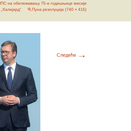
Е-К
ПС на обележавању 75-е годишњице мисије
„Халијард“
Пуна резолуција (740 × 416)
вић
Л-О
ћ
вљевић
П-У
вљевић
товац
Ф-Ш
ц
→
Следеће
ловић
ћ
ић
ић
вић