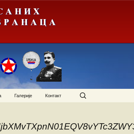
Претрага
а
Галерије
Контакт
за:
жења
А-Ђ
HNjbXMvTXpnN01EQV8vYTc3ZW