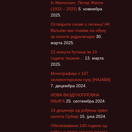
а
In Memoriam, Петер Жигон
г
(1933 – 2025)
5. новембра
а
2025.
з
Остварите снове о летењу! АK
а
Ваљево вас позива на обуку
:
за пилоте једриличаре
30.
марта 2025.
22 минута ћутања за 10
година тишине…
13. марта
2025.
Монографија о 107.
хеликоптерском пуку [НАЈАВА]
7. децембра 2024.
НОВА ВАЗДУХОПЛОВНА
КЊИГА
25. септембра 2024.
14 деценија од рођења првог
пилота Србије
15. јуна 2024.
Обележавање 140 година од
рођења првог српског пилота