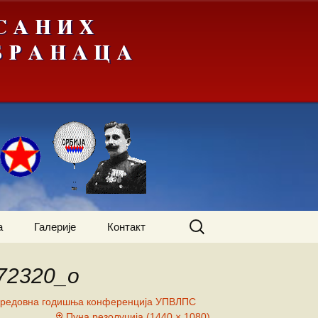
Претрага
а
Галерије
Контакт
за:
72320_o
жења
А-Ђ
редовна годишња конференција УПВЛПС
Пуна резолуција (1440 × 1080)