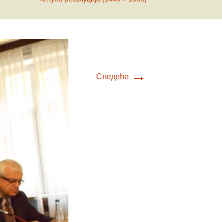
Е-К
вић
Л-О
ћ
вљевић
П-У
вљевић
товац
Ф-Ш
→
Следеће
ц
ловић
ћ
ић
ић
вић