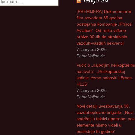
Tango Six
Божидар Стева
[PREMIJERA] Dokumentarni
film povodom 35 godina
Милоје Павлов
postojanja kompanije „Prince
Aviation“: Od retko viđene
Љубиша Велич
arhive 90-tih do atraktivnih
vazduh-vazduh sekvenci
Славко Бига
7. августа 2026.
Petar Vojinovic
Спасоје Смиља
Vučić o „najboljim helikopterim
na svetu“: „Helikopterskoj
Бранислав Пет
jedinici ćemo nabaviti i Erbas
H125“
Владимир Стар
7. августа 2026.
Petar Vojinovic
Владан Марјано
Novi detalji uvežbavanja 98.
vazduhoplovne brigade: „Novi
Драган Катанић
sadržaji u taktici upotrebe, ne
elemente nismo videli u
Ранко Живак
poslednje tri godine“