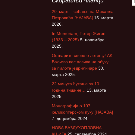
Скорашњи чланци
П
р
20. март – сећање на Михаила
е
Петровића [НАЈАВА]
15. марта
т
2026.
р
а
In Memoriam, Петер Жигон
г
(1933 – 2025)
5. новембра
а
2025.
з
Остварите снове о летењу! АK
а
Ваљево вас позива на обуку
:
за пилоте једриличаре
30.
марта 2025.
22 минута ћутања за 10
година тишине…
13. марта
2025.
Монографија о 107.
хеликоптерском пуку [НАЈАВА]
7. децембра 2024.
НОВА ВАЗДУХОПЛОВНА
КЊИГА
25. септембра 2024.