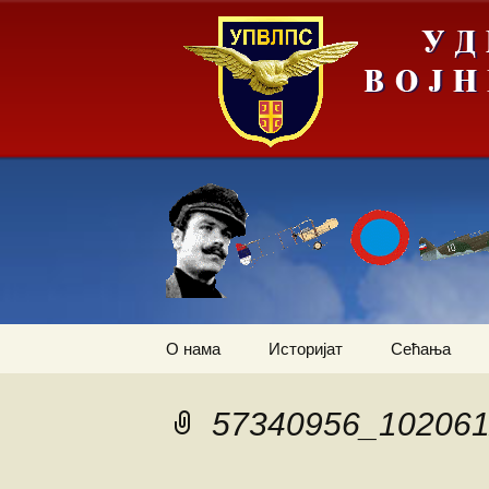
Скочи
О нама
Историјат
Сећања
на
садржај
Летачи
Први трансп
авион
57340956_10206
Падобранци
Залеђивање