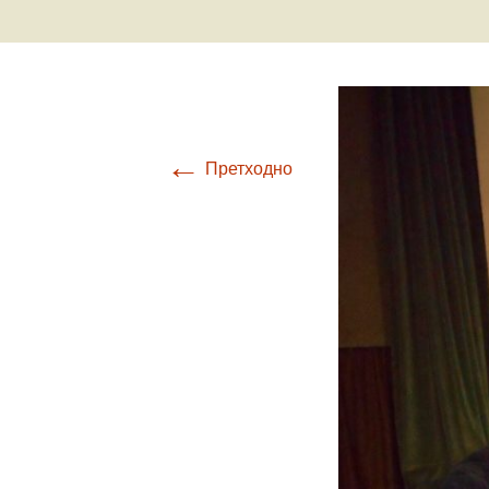
Ваздухоплови
Турбуленциј
Настанак и развој
ваздухопловства
Бришући лет
авионом Ан-
Крвави праз
←
Претходно
Обарање ав
Ф-86Д
Прећутана о
„Брезна“
Прича о Јос
Крижају
Од „Црних п
„Рисова са В
Јастребови 
Маховљана 