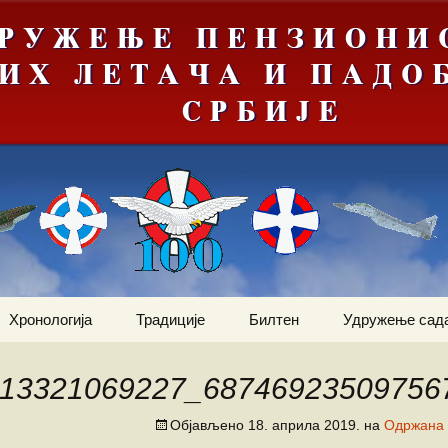
Хронологија
Традиције
Билтен
Удружење сад
ортни
Јануар
Догађаји
Ваздухопловни билтен
Статут
2012
113321069227_68746923509756
Фебруар
Команданти
Костадин Коста
Чланови удру
Ваздухопловни билтен
Милетић
Објављено
18. априла 2019.
на
Одржана 
2013