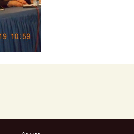
ић
ић
ић