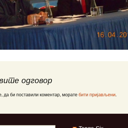
ПАЈПЕР Па-34
Ваздухопловни билтен
рпске
СЕНЕКА
2021
Миле М. Павич
не
ХТ-40 Ми-8/17
Франце Пирц
…
ХН-47 Ми-24В
Зденко Улепић
генцији
Х(Н)-42/5(М)-ГАЗЕЛА
Виктор Бубањ
те муње
Милан Симовић
А
Енвер Ћемалов
вите одговор
Стеван Роглић
е, да би поставили коментар, морате
бити пријављени
.
Слободан Алаг
вић:
 СРПСКЕ
Антон Тус
РАТУ
Звонко Јурјевић