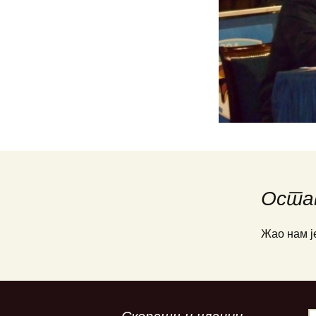
РВ и ПВО С
војске Краји
Сви смо ми
падобранци
Путник по ур
„ОДОЗГО“…
Удар лоптас
„РУНДИЋЕВ
СУПРУГА“
Оста
НОЋ УДАРА
Жао нам ј
Данко Бороје
АВИЈАЦИЈА
РЕПУБЛИКЕ
КРАЈИНЕ У 
1992-1995