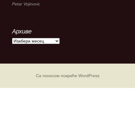
Petar Vojinovic
Архиве
А
р
х
и
в
е
Са поносом покреће WordPress