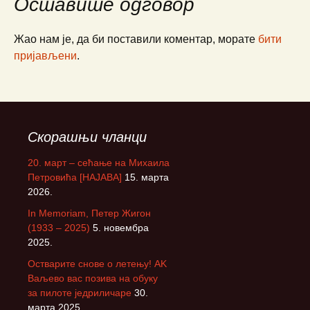
Оставите одговор
Жао нам је, да би поставили коментар, морате
бити
пријављени
.
Скорашњи чланци
20. март – сећање на Михаила
Петровића [НАЈАВА]
15. марта
2026.
In Memoriam, Петер Жигон
(1933 – 2025)
5. новембра
2025.
Остварите снове о летењу! АK
Ваљево вас позива на обуку
за пилоте једриличаре
30.
марта 2025.