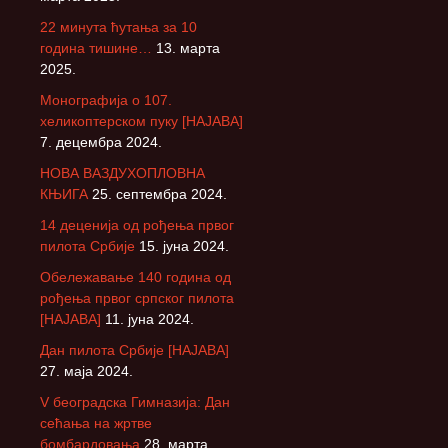
22 минута ћутања за 10
година тишине…
13. марта
2025.
Монографија о 107.
хеликоптерском пуку [НАЈАВА]
7. децембра 2024.
НОВА ВАЗДУХОПЛОВНА
КЊИГА
25. септембра 2024.
14 деценија од рођења првог
пилота Србије
15. јуна 2024.
Обележавање 140 година од
рођења првог српског пилота
[НАЈАВА]
11. јуна 2024.
Дан пилота Србије [НАЈАВА]
27. маја 2024.
V београдска Гимназија: Дан
сећања на жртве
бомбардовања
28. марта