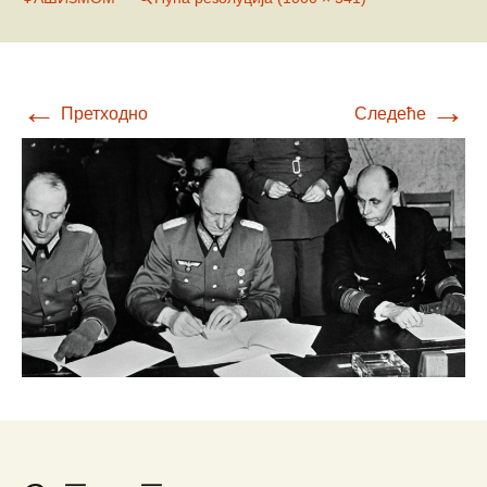
←
→
Претходно
Следеће