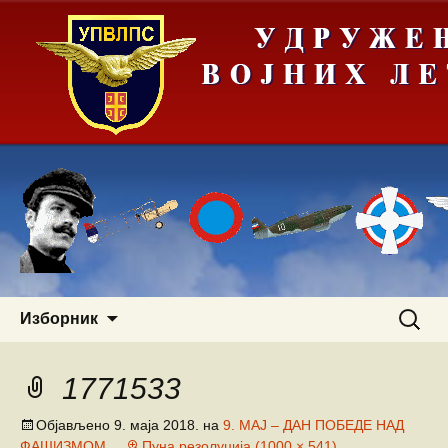
Скочи
Претра
Изборник
на
за:
садржај
1771533
Објављено
9. маја 2018.
на
9. МАЈ – ДАН ПОБЕДЕ НАД
ФАШИЗМОМ
Пуна резолуција (1000 × 541)