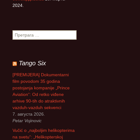
2024.
П
р
е
т
р
Tango Six
а
г
[PREMIJERA] Dokumentarni
а
film povodom 35 godina
з
postojanja kompanije „Prince
а
Aviation“: Od retko viđene
:
arhive 90-tih do atraktivnih
vazduh-vazduh sekvenci
7. августа 2026.
Petar Vojinovic
Vučić o „najboljim helikopterima
na svetu“: „Helikopterskoj