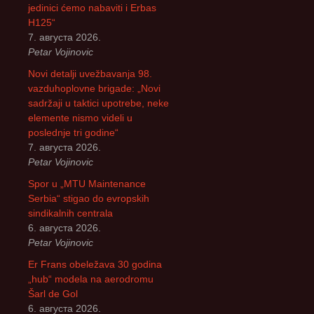
jedinici ćemo nabaviti i Erbas
H125“
7. августа 2026.
Petar Vojinovic
Novi detalji uvežbavanja 98.
vazduhoplovne brigade: „Novi
sadržaji u taktici upotrebe, neke
elemente nismo videli u
poslednje tri godine“
7. августа 2026.
Petar Vojinovic
Spor u „MTU Maintenance
Serbia“ stigao do evropskih
sindikalnih centrala
6. августа 2026.
Petar Vojinovic
Er Frans obeležava 30 godina
„hub“ modela na aerodromu
Šarl de Gol
6. августа 2026.