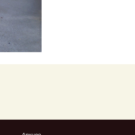
ић
ић
ић