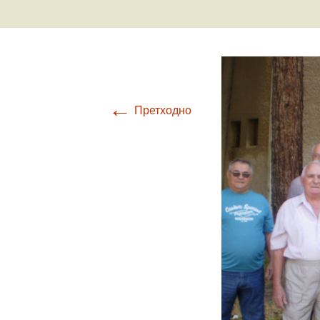
Ваздухоплови
Турбуленциј
Настанак и развој
ваздухопловства
Бришући лет
авионом Ан-
Крвави праз
←
Претходно
Обарање ав
Ф-86Д
Прећутана о
„Брезна“
Прича о Јос
Крижају
Од „Црних п
„Рисова са В
Јастребови 
Маховљана 