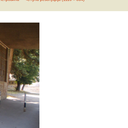
Е-К
вић
Л-О
ћ
вљевић
П-У
вљевић
товац
Ф-Ш
ц
ловић
ћ
ић
ић
вић