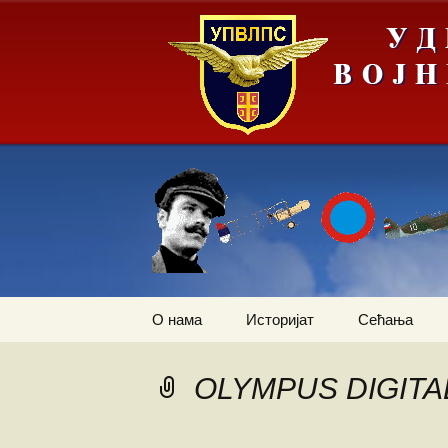
Скочи
О нама
Историјат
Сећања
на
садржај
Летачи
Први трансп
авион
OLYMPUS DIGIT
Падобранци
Залеђивање