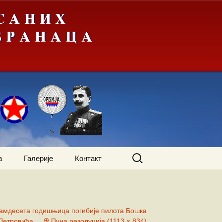
Претрага
а
Галерије
Контакт
за:
жења
А-Ђ
амдесета годишњица погибије пилота Бошка
Петровића
Пуна резолуција (1113 × 834)