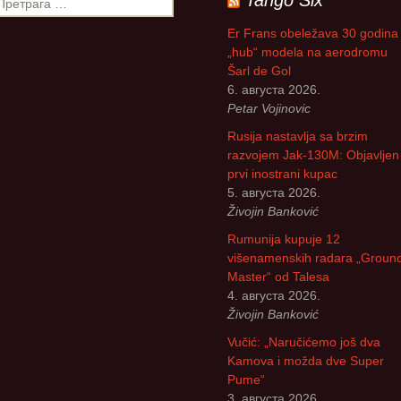
Tango Six
Божидар Стева
Er Frans obeležava 30 godina
„hub“ modela na aerodromu
Милоје Павлов
Šarl de Gol
6. августа 2026.
Љубиша Велич
Petar Vojinovic
Rusija nastavlja sa brzim
Славко Бига
razvojem Jak-130M: Objavljen 
prvi inostrani kupac
Спасоје Смиља
5. августа 2026.
Živojin Banković
Бранислав Пет
Rumunija kupuje 12
višenamenskih radara „Groun
Владимир Стар
Master“ od Talesa
4. августа 2026.
Владан Марјано
Živojin Banković
Vučić: „Naručićemo još dva
Драган Катанић
Kamova i možda dve Super
Pume“
Ранко Живак
3. августа 2026.