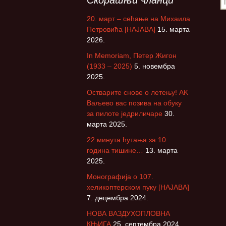
Скорашњи чланци
р
20. март – сећање на Михаила
е
Петровића [НАЈАВА]
15. марта
т
2026.
р
а
In Memoriam, Петер Жигон
г
(1933 – 2025)
5. новембра
а
2025.
з
Остварите снове о летењу! АK
а
Ваљево вас позива на обуку
:
за пилоте једриличаре
30.
марта 2025.
22 минута ћутања за 10
година тишине…
13. марта
2025.
Монографија о 107.
хеликоптерском пуку [НАЈАВА]
7. децембра 2024.
НОВА ВАЗДУХОПЛОВНА
КЊИГА
25. септембра 2024.