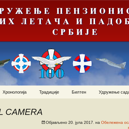
Хронологија
Традиције
Билтен
Удружење сад
ортни
Јануар
Догађаји
Ваздухопловни билтен
Статут
2012
AL CAMERA
Фебруар
Команданти
Костадин Коста
Чланови удру
Ваздухопловни билтен
Милетић
Објављено
20. јула 2017.
на
Обележена ос
2013