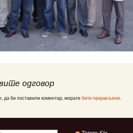
ПАЈПЕР Па-34
Ваздухопловни билтен
рпске
СЕНЕКА
2021
Миле М. Павич
не
ХТ-40 Ми-8/17
Франце Пирц
…
ХН-47 Ми-24В
Зденко Улепић
генцији
Х(Н)-42/5(М)-ГАЗЕЛА
Виктор Бубањ
те муње
Милан Симовић
А
Енвер Ћемалов
вите одговор
Стеван Роглић
е, да би поставили коментар, морате
бити пријављени
.
Слободан Алаг
вић:
 СРПСКЕ
Антон Тус
РАТУ
Звонко Јурјевић