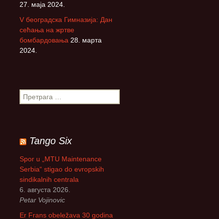
27. маја 2024.
V београдска Гимназија: Дан
сећања на жртве
бомбардовања
28. марта
2024.
П
р
е
т
р
Tango Six
а
г
Spor u „MTU Maintenance
а
Serbia“ stigao do evropskih
з
sindikalnih centrala
а
6. августа 2026.
:
Petar Vojinovic
Er Frans obeležava 30 godina