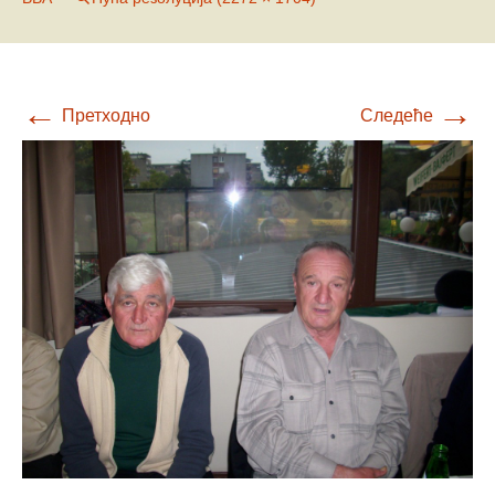
←
→
Претходно
Следеће