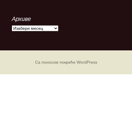
Архиве
А
р
х
и
в
е
Са поносом покреће WordPress