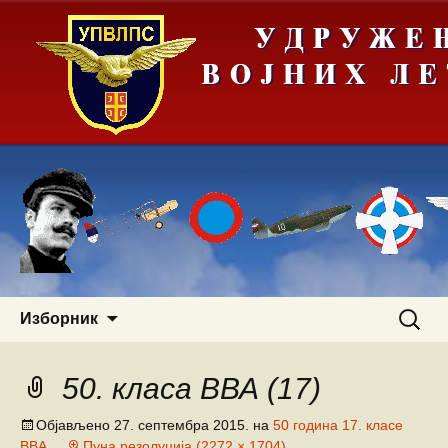
Скочи
Претра
Изборник
на
за:
садржај
50. класа ВВА (17)
Објављено
27. септембра 2015.
на
50 година 17. класе
ВВА
Пуна резолуција (2272 × 1704)