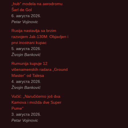
„hub“ modela na aerodromu
Šarl de Gol
6. августа 2026.
Petar Vojinovic
Rusija nastavlja sa brzim
razvojem Jak-130M: Objavljen i
prvi inostrani kupac
5. августа 2026.
Živojin Banković
Rumunija kupuje 12
višenamenskih radara „Ground
Master“ od Talesa
4. августа 2026.
Živojin Banković
Vučić: „Naručićemo još dva
Kamova i možda dve Super
Pume“
3. августа 2026.
Petar Vojinovic