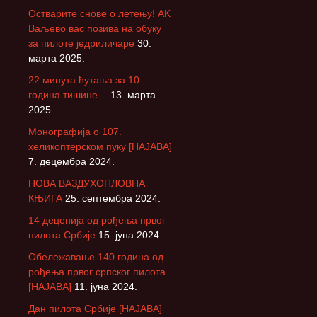
Остварите снове о летењу! АK
Ваљево вас позива на обуку
за пилоте једриличаре
30.
марта 2025.
22 минута ћутања за 10
година тишине…
13. марта
2025.
Монографија о 107.
хеликоптерском пуку [НАЈАВА]
7. децембра 2024.
НОВА ВАЗДУХОПЛОВНА
КЊИГА
25. септембра 2024.
14 деценија од рођења првог
пилота Србије
15. јуна 2024.
Обележавање 140 година од
рођења првог српског пилота
[НАЈАВА]
11. јуна 2024.
Дан пилота Србије [НАЈАВА]