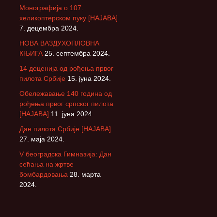
Монографија о 107.
хеликоптерском пуку [НАЈАВА]
7. децембра 2024.
НОВА ВАЗДУХОПЛОВНА
КЊИГА
25. септембра 2024.
14 деценија од рођења првог
пилота Србије
15. јуна 2024.
Обележавање 140 година од
рођења првог српског пилота
[НАЈАВА]
11. јуна 2024.
Дан пилота Србије [НАЈАВА]
27. маја 2024.
V београдска Гимназија: Дан
сећања на жртве
бомбардовања
28. марта
2024.