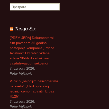
П
р
е
т
р
Tango Six
а
г
[PREMIJERA] Dokumentarni
а
film povodom 35 godina
з
postojanja kompanije „Prince
а
Aviation“: Od retko viđene
:
arhive 90-tih do atraktivnih
vazduh-vazduh sekvenci
7. августа 2026.
Petar Vojinovic
Vučić o „najboljim helikopterima
na svetu“: „Helikopterskoj
jedinici ćemo nabaviti i Erbas
H125“
7. августа 2026.
Petar Vojinovic