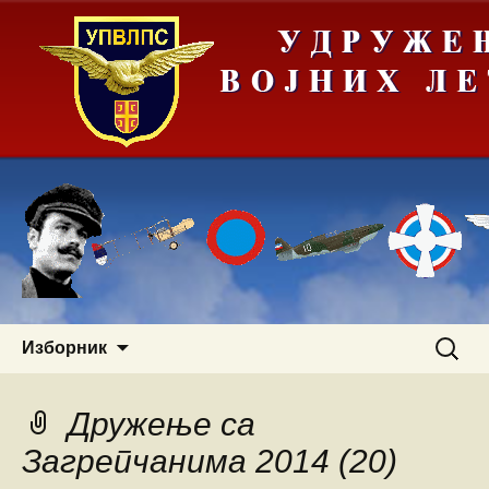
Скочи
Претра
Изборник
на
за:
садржај
Дружење са
Загрепчанима 2014 (20)