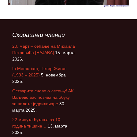
Скорашњи чланци
20. март – сећање на Михаила
Петровића [НАЈАВА]
15. марта
2026.
In Memoriam, Петер Жигон
(1933 – 2025)
5. новембра
2025.
Остварите снове о летењу! АK
Ваљево вас позива на обуку
за пилоте једриличаре
30.
марта 2025.
22 минута ћутања за 10
година тишине…
13. марта
2025.