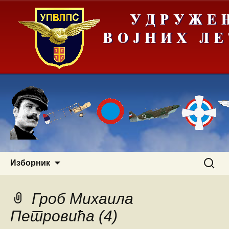
Скочи
Претра
Изборник
на
за:
садржај
Гроб Михаила
Петровића (4)