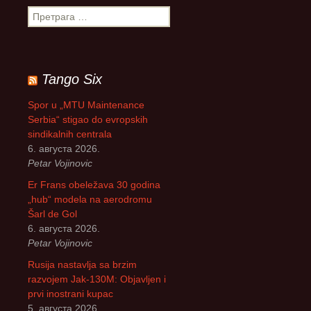
П
р
е
т
р
Tango Six
а
г
Spor u „MTU Maintenance
а
Serbia“ stigao do evropskih
з
sindikalnih centrala
а
6. августа 2026.
:
Petar Vojinovic
Er Frans obeležava 30 godina
„hub“ modela na aerodromu
Šarl de Gol
6. августа 2026.
Petar Vojinovic
Rusija nastavlja sa brzim
razvojem Jak-130M: Objavljen i
prvi inostrani kupac
5. августа 2026.