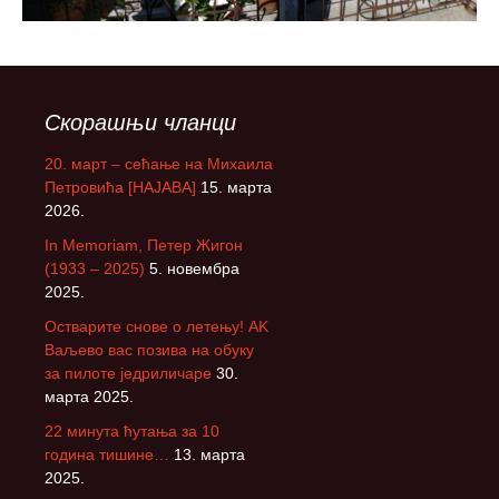
Скорашњи чланци
20. март – сећање на Михаила
Петровића [НАЈАВА]
15. марта
2026.
In Memoriam, Петер Жигон
(1933 – 2025)
5. новембра
2025.
Остварите снове о летењу! АK
Ваљево вас позива на обуку
за пилоте једриличаре
30.
марта 2025.
22 минута ћутања за 10
година тишине…
13. марта
2025.