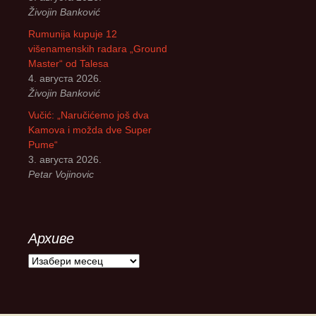
Živojin Banković
Rumunija kupuje 12
višenamenskih radara „Ground
Master“ od Talesa
4. августа 2026.
Živojin Banković
Vučić: „Naručićemo još dva
Kamova i možda dve Super
Pume“
3. августа 2026.
Petar Vojinovic
Архиве
А
р
х
и