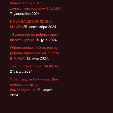
Монографија о 107.
хеликоптерском пуку [НАЈАВА]
7. децембра 2024.
НОВА ВАЗДУХОПЛОВНА
КЊИГА
25. септембра 2024.
14 деценија од рођења првог
пилота Србије
15. јуна 2024.
Обележавање 140 година од
рођења првог српског пилота
[НАЈАВА]
11. јуна 2024.
Дан пилота Србије [НАЈАВА]
27. маја 2024.
V београдска Гимназија: Дан
сећања на жртве
бомбардовања
28. марта
2024.