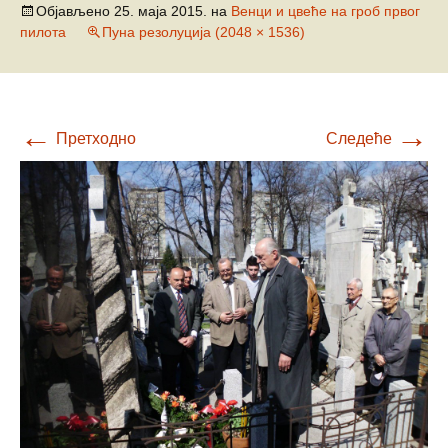
Објављено
25. маја 2015.
на
Венци и цвеће на гроб првог
пилота
Пуна резолуција (2048 × 1536)
←
→
Претходно
Следеће