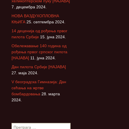
хеликоптерском пуку [НАЈАВА]
7. децембра 2024.
НОВА ВАЗДУХОПЛОВНА
КЊИГА
25. септембра 2024.
14 деценија од рођења првог
пилота Србије
15. јуна 2024.
Обележавање 140 година од
рођења првог српског пилота
[НАЈАВА]
11. јуна 2024.
Дан пилота Србије [НАЈАВА]
27. маја 2024.
V београдска Гимназија: Дан
сећања на жртве
бомбардовања
28. марта
2024.
П