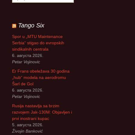
р
е
т
р
Tango Six
а
г
Spor u „MTU Maintenance
а
Serbia“ stigao do evropskih
з
sindikalnih centrala
а
6. августа 2026.
:
Petar Vojinovic
Er Frans obeležava 30 godina
„hub“ modela na aerodromu
Šarl de Gol
6. августа 2026.
Petar Vojinovic
Rusija nastavlja sa brzim
razvojem Jak-130M: Objavljen i
prvi inostrani kupac
5. августа 2026.
Živojin Banković