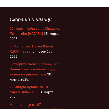
Скорашњи чланци
20. март – сећање на Михаила
Петровића [НАЈАВА]
15. марта
2026.
In Memoriam, Петер Жигон
(1933 – 2025)
5. новембра
2025.
Остварите снове о летењу! АK
Ваљево вас позива на обуку
за пилоте једриличаре
30.
марта 2025.
22 минута ћутања за 10
година тишине…
13. марта
2025.
Монографија о 107.