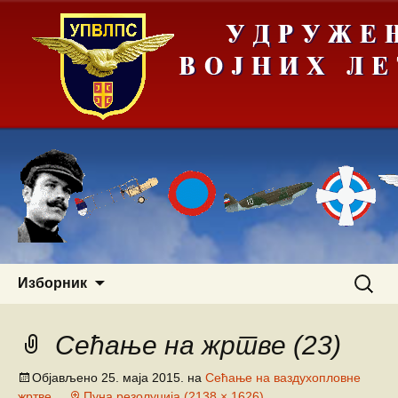
Скочи
Претра
Изборник
на
за:
садржај
Сећање на жртве (23)
Објављено
25. маја 2015.
на
Сећање на ваздухопловне
жртве
Пуна резолуција (2138 × 1626)