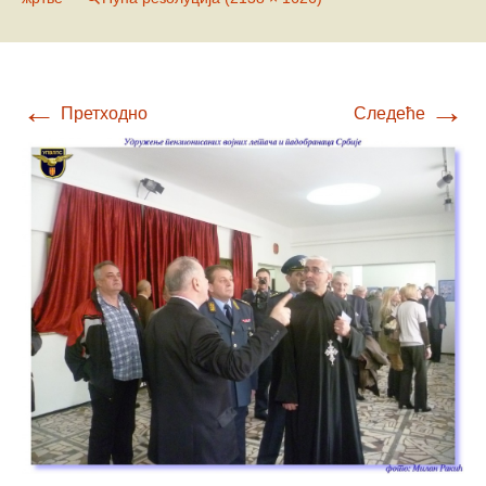
←
→
Претходно
Следеће