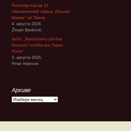
Rumunija kupuje 12
višenamenskih radara „Ground
Master“ od Talesa
4. августа 2026.
Živojin Banković
Vučić: „Naručićemo još dva
Kamova i možda dve Super
Pume“
3. августа 2026.
Petar Vojinovic
Архиве
А
р
х
и
в
е